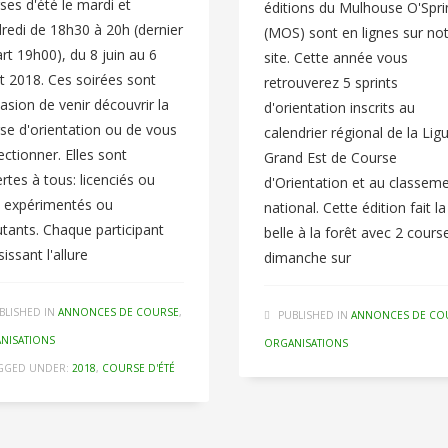
ses d'été le mardi et
éditions du Mulhouse O'Spri
redi de 18h30 à 20h (dernier
(MOS) sont en lignes sur no
rt 19h00), du 8 juin au 6
site. Cette année vous
let 2018. Ces soirées sont
retrouverez 5 sprints
casion de venir découvrir la
d'orientation inscrits au
se d'orientation ou de vous
calendrier régional de la Lig
ectionner. Elles sont
Grand Est de Course
rtes à tous: licenciés ou
d'Orientation et au classem
 expérimentés ou
national. Cette édition fait la
tants. Chaque participant
belle à la forêt avec 2 cours
sissant l'allure
dimanche sur
BLISHED IN
ANNONCES DE COURSE
,
PUBLISHED IN
ANNONCES DE CO
NISATIONS
ORGANISATIONS
GGED UNDER:
2018
,
COURSE D'ÉTÉ