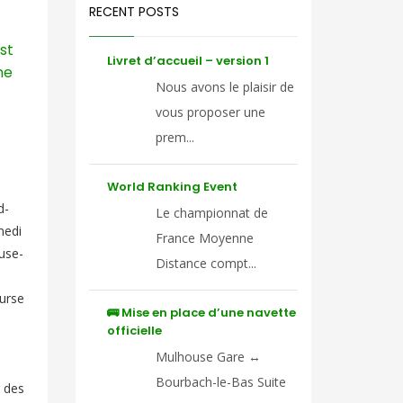
RECENT POSTS
st
Livret d’accueil – version 1
ne
Nous avons le plaisir de
vous proposer une
prem...
World Ranking Event
d-
Le championnat de
medi
France Moyenne
use-
Distance compt...
urse
🚌 Mise en place d’une navette
officielle
N
Mulhouse Gare ↔
Bourbach-le-Bas Suite
 des