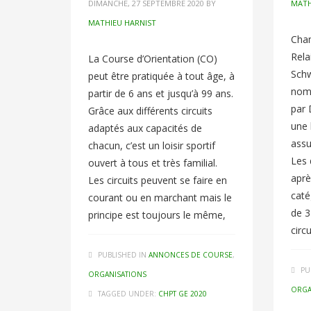
DIMANCHE, 27 SEPTEMBRE 2020
BY
MATH
MATHIEU HARNIST
Cha
Rela
La Course d’Orientation (CO)
Sch
peut être pratiquée à tout âge, à
nomb
partir de 6 ans et jusqu’à 99 ans.
par 
Grâce aux différents circuits
une 
adaptés aux capacités de
assu
chacun, c’est un loisir sportif
Les 
ouvert à tous et très familial.
aprè
Les circuits peuvent se faire en
caté
courant ou en marchant mais le
de 3
principe est toujours le même,
circu
PUBLISHED IN
ANNONCES DE COURSE
,
PU
ORGANISATIONS
ORGA
TAGGED UNDER:
CHPT GE 2020