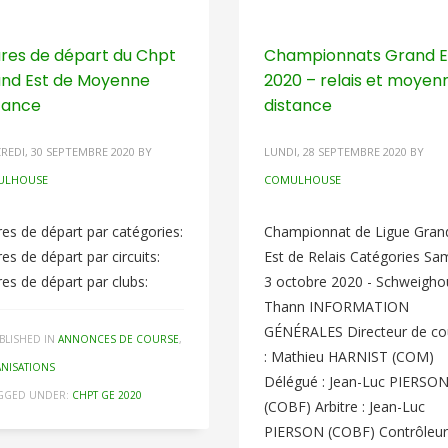
res de départ du Chpt
Championnats Grand E
nd Est de Moyenne
2020 – relais et moyen
tance
distance
REDI, 30 SEPTEMBRE 2020
BY
LUNDI, 28 SEPTEMBRE 2020
BY
ULHOUSE
COMULHOUSE
es de départ par catégories:
Championnat de Ligue Gran
es de départ par circuits:
Est de Relais Catégories Sa
es de départ par clubs:
3 octobre 2020 - Schweigho
Thann INFORMATION
GÉNÉRALES Directeur de co
BLISHED IN
ANNONCES DE COURSE
,
: Mathieu HARNIST (COM)
NISATIONS
Délégué : Jean-Luc PIERSO
GGED UNDER:
CHPT GE 2020
(COBF) Arbitre : Jean-Luc
PIERSON (COBF) Contrôleur