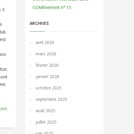
COMfinement n° 15
s 3
n
ARCHIVES
9
lub
’est
avril 2026
mars 2026
tion
février 2026
fort.
janvier 2026
sont
ine.
octobre 2025
septembre 2025
URSE
,
août 2025
juillet 2025
juin 2025