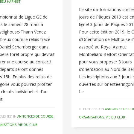
IEU HARNIST
Le site d'informations sur le
mpionnat de Ligue GE de
Jours de Pâques 2019 est e
is le samedi 28 mars à
ligne! 3 Jours de Pâques 201
weighouse-Thann Venez
Pour cette édition 2019, le C
reux courir le relais tracé
d’Orientation de Mulhouse s
Daniel Schamberger dans
associé au Royal Azimut
belle forêt propre qui devrait
Montbéliard Belfort Orienta
rer une course au contact!
pour vous proposer 3 Jours
départs seront donnés
d’orientation au Nord de Bel
s 15h. En plus des relais de
Les inscriptions aux 3 Jours 
gorie vous pourrez profiter
ouvertes sur orienteeringonl
 circuits individuel et d'un
Le
it
PUBLISHED IN
ANNONCES DE CO
BLISHED IN
ANNONCES DE COURSE
,
ORGANISATIONS
,
VIE DU CLUB
NISATIONS
,
VIE DU CLUB