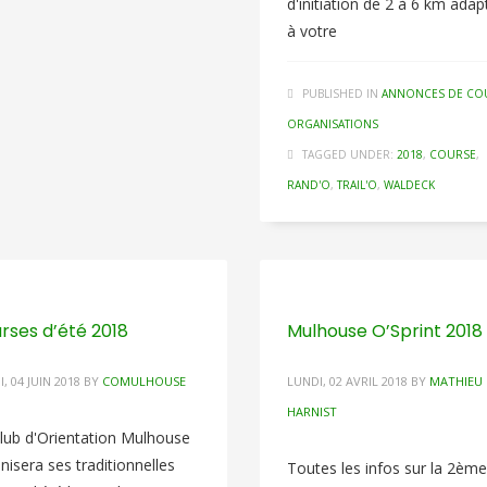
d'initiation de 2 à 6 km adap
à votre
PUBLISHED IN
ANNONCES DE CO
ORGANISATIONS
TAGGED UNDER:
2018
,
COURSE
,
RAND'O
,
TRAIL'O
,
WALDECK
rses d’été 2018
Mulhouse O’Sprint 2018
, 04 JUIN 2018
BY
COMULHOUSE
LUNDI, 02 AVRIL 2018
BY
MATHIEU
HARNIST
lub d'Orientation Mulhouse
nisera ses traditionnelles
Toutes les infos sur la 2ème