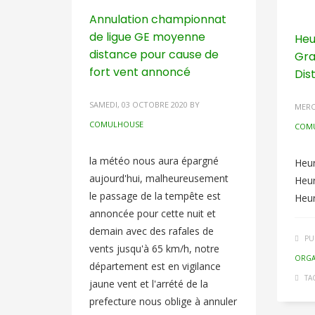
Annulation championnat
de ligue GE moyenne
Heu
distance pour cause de
Gra
fort vent annoncé
Dis
SAMEDI, 03 OCTOBRE 2020
BY
MERC
COMULHOUSE
COM
la météo nous aura épargné
Heur
aujourd'hui, malheureusement
Heur
le passage de la tempête est
Heur
annoncée pour cette nuit et
demain avec des rafales de
PU
vents jusqu'à 65 km/h, notre
ORGA
département est en vigilance
TA
jaune vent et l'arrété de la
prefecture nous oblige à annuler