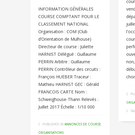
cour
INFORMATION GÉNÉRALES
vend
COURSE COMPTANT POUR LE
dépa
CLASSEMENT NATIONAL
juil
Organisation : COM (Club
l'oc
d’Orientation de Mulhouse)
cour
Directeur de course : Juliette
perf
HARNIST Délégué : Guillaume
ouve
PERRIN Arbitre : Guillaume
non,
PERRIN Contrôleur des circuits :
débu
François HUEBER Traceur :
choi
Mathieu HARNIST GEC : Gérald
FRANCOIS CARTE Nom :
PU
Schweighouse-Thann Relevés :
ORGA
Juillet 2017 Échelle : 1/10 000
TA
PUBLISHED IN
ANNONCES DE COURSE
,
ORGANISATIONS