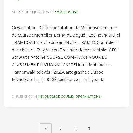
MERCREDI, 11 JUIN 2025
BY
COMULHOUSE
Organisation : Club d’orientation de MulhouseDirecteur
de course : Mortellier BernardDélégué : Ledi Jean-Michel
- RAMBOArbitre : Ledi Jean-Michel - RAMBOContrôleur
des circuits : Frey VincentTraceur : Harnist MathieuGEC :
Schwartz Antoine COURSE COMPTANT POUR LE
CLASSEMENT NATIONAL CARTENom : Mulhouse -
TannenwaldRelevés : 2025Cartographe : Duboc
MichelÉchelle : 10 000Équidistance : 5 mType de
PUBLISHED IN
ANNONCES DE COURSE
,
ORGANISATIONS
2
3
1