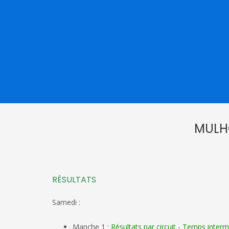
MULHO
RÉSULTATS
Samedi :
Manche 1 :
Résultats par circuit
-
Temps interm