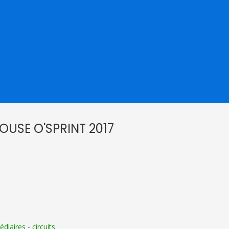
USE O'SPRINT 2017
édiaires
-
circuits