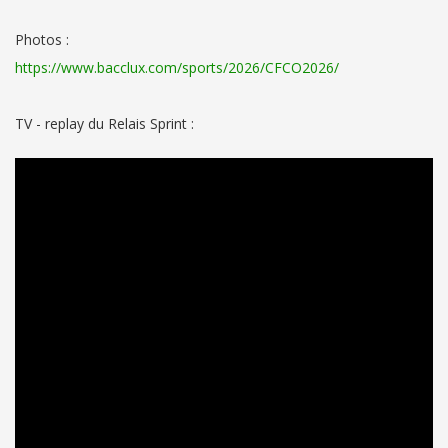
Photos :
https://www.bacclux.com/sports/2026/CFCO2026/
TV - replay du Relais Sprint :