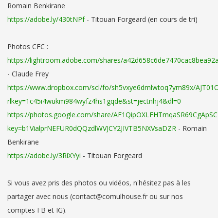
Romain Benkirane
https://adobe.ly/430tNPf
- Titouan Forgeard (en cours de tri)
Photos CFC :
https://lightroom.adobe.com/shares/a42d658c6de7470cac8bea92
- Claude Frey
https://www.dropbox.com/scl/fo/sh5vxye6dmlwtoq7ym89x/AJT0
rlkey=1c45i4wukm984wyfz4hs1gqde&st=jectnhj4&dl=0
https://photos.google.com/share/AF1QipOXLFHTmqaSR69CgApS
key=b1VialprNEFUR0dQQzdlWVJCY2JIVTB5NXVsaDZR
- Romain
Benkirane
https://adobe.ly/3RiXYyi
- Titouan Forgeard
Si vous avez pris des photos ou vidéos, n'hésitez pas à les
partager avec nous (contact@comulhouse.fr ou sur nos
comptes FB et IG).