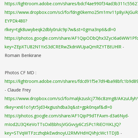
https://lightroom.adobe.com/shares/bdcf4ae990f34ad3b311c556
https://www.dropbox.com/scl/fo/fdngi0kemo25m1mv11p8y/AJGuRk
EYPDk480?
rlkey=tgk8uwybeqk2dbly0rulc9p7w&st=0gma3np6&dl=0
https://photos.google.com/share/AF1QipODbQhx3ZycI6a6WW1
key=ZEpXTU82N1YxS3dCRERwZkdnWUpaQmRZYTBtUHlR
-
Romain Benkirane
Photos CF MD :
https://lightroom.adobe.com/shares/fdcd91f5e7d94ba98bfc1b9d8
- Claude Frey
https://www.dropbox.com/scl/fo/maljkzuslcj77i6c8zmg8/AKzuUl
rlkey=xn61o1ytr5jd34xgiushdba3q&st=gpk0nqaf&dl=0
https://photos.google.com/share/AF1QipP9dTFAxm-d3a6Nyd-
mIod2U3QKeVoTTsOxlBbhsjVGGvvjy6CzSPc1RiEOYiKLJQ?
key=STVqWTFzczhqbkEwdnoyU2RMVHdHQVhJcWc1TDJB
-