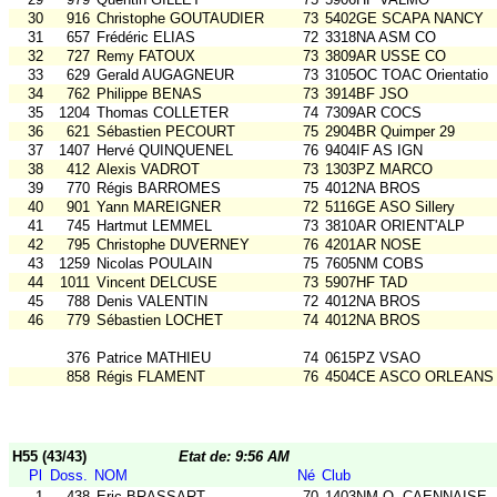
30
916
Christophe GOUTAUDIER
73
5402GE SCAPA NANCY
31
657
Frédéric ELIAS
72
3318NA ASM CO
32
727
Remy FATOUX
73
3809AR USSE CO
33
629
Gerald AUGAGNEUR
73
3105OC TOAC Orientatio
34
762
Philippe BENAS
73
3914BF JSO
35
1204
Thomas COLLETER
74
7309AR COCS
36
621
Sébastien PECOURT
75
2904BR Quimper 29
37
1407
Hervé QUINQUENEL
76
9404IF AS IGN
38
412
Alexis VADROT
73
1303PZ MARCO
39
770
Régis BARROMES
75
4012NA BROS
40
901
Yann MAREIGNER
72
5116GE ASO Sillery
41
745
Hartmut LEMMEL
73
3810AR ORIENT'ALP
42
795
Christophe DUVERNEY
76
4201AR NOSE
43
1259
Nicolas POULAIN
75
7605NM COBS
44
1011
Vincent DELCUSE
73
5907HF TAD
45
788
Denis VALENTIN
72
4012NA BROS
46
779
Sébastien LOCHET
74
4012NA BROS
376
Patrice MATHIEU
74
0615PZ VSAO
858
Régis FLAMENT
76
4504CE ASCO ORLEANS
H55 (43/43)
Etat de: 9:56 AM
Pl
Doss.
NOM
Né
Club
1
438
Eric BRASSART
70
1403NM O. CAENNAISE