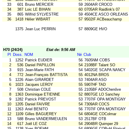
33
601
Bruno MERCIER
59
2604AR CROCO
34
387
Loic LE BIHAN
60
0705AR Raidlink's 07
35
865
Wilfrid SYLVESTRE
59
4504CE ASCO ORLEANS
36
1418
Hélier WIBART
57
9502IF ACBeauchamp
1375
Jean Luc PERRIN
57
8809GE HVO
H70 (24/24)
Etat de: 9:56 AM
Pl
Doss.
NOM
Né
Club
1
1252
Patrick EUDIER
56
7605NM COBS
2
536
Daniel PAPILLON
54
2108BF Talant SO
3
915
Jean-Marie FATH
54
5402GE SCAPA NANCY
4
772
Jean-François BATTISTA
55
4012NA BROS
5
1226
Alain GIRARDET
53
7404AR ASO
6
1023
Jacques LEROY
55
5907HF TAD
7
508
Christian COLE
55
2105BF ADOChenôve
8
1363
Dominique ETIENNE
52
8807GE LO Sanchey
9
1282
Patrick PREVOST
53
7707IF OPA MONTIGNY
10
1205
Daniel FAIVRE
54
7309AR COCS
11
1263
Ariel BENITO
56
7707IF OPA MONTIGNY
12
1109
Gilles BAGUEREY
54
6804GE COColmar
13
588
Bruno VANDERMEULEN
53
2517BF OTB
14
617
Joël LE COZ
54
2904BR Quimper 29
15
1138
Yves BOEHM
54
6806GE COBuhl.Florival