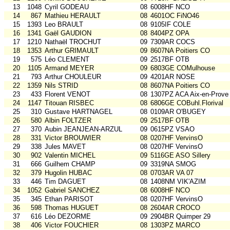
13
1048
Cyril GODEAU
08
6008HF NCO
14
867
Mathieu HERAULT
08
4601OC FiNO46
15
1393
Leo BRAULT
08
9105IF COLE
16
1341
Gaël GAUDION
08
8404PZ OPA
17
1210
Nathaël TROCHUT
09
7309AR COCS
18
1353
Arthur GRIMAULT
09
8607NA Poitiers CO
19
575
Léo CLEMENT
09
2517BF OTB
20
1105
Armand MEYER
09
6803GE COMulhouse
21
793
Arthur CHOULEUR
09
4201AR NOSE
22
1359
Nils STRID
08
8607NA Poitiers CO
23
433
Florent VENOT
08
1307PZ ACA Aix-en-Prove
24
1147
Titouan RISBEC
08
6806GE COBuhl.Florival
25
310
Gustave HARTNAGEL
08
0109AR O'BUGEY
26
580
Albin FOLTZER
09
2517BF OTB
27
370
Aubin JEANJEAN-ARZUL
09
0615PZ VSAO
28
331
Victor BROUWIER
08
0207HF VervinsO
29
338
Jules MAVET
08
0207HF VervinsO
30
902
Valentin MICHEL
09
5116GE ASO Sillery
31
666
Guilhem CHAMP
09
3319NA SMOG
32
379
Hugolin HUBAC
08
0703AR VA 07
33
446
Tim DAGUET
08
1408NM VIK'AZIM
34
1052
Gabriel SANCHEZ
08
6008HF NCO
35
345
Ethan PARISOT
08
0207HF VervinsO
36
598
Thomas HUGUET
08
2604AR CROCO
37
616
Léo DEZORME
09
2904BR Quimper 29
38
406
Victor FOUCHIER
08
1303PZ MARCO