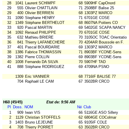
28
1041
Laurent SCHIMPF
68
5909HF CapOnord
29
555
Olivier CHATTLAIN
71
2508BF Balise 25
29
400
Olivier BERRIEN
68
1303PZ MARCO
31
1090
Stephane HENRY
71
6701GE COSE
32
1349
Stéphane BERTHELOT
68
8607NA Poitiers CO
33
920
Pascal MARTIN
69
5402GE SCAPA NANCY
34
1092
Renaud PHILIPPE
70
6701GE COSE
35
632
Mathieu BRIERE
70
3105OC TOAC Orientatio
36
841
Thierry LAFANECHERE
70
4204AR Boussole en F.
37
401
Pascal BOURDARIE
69
1303PZ MARCO
38
1386
Fabrice THOMASSIN
71
8903BF YCONE-Sens
39
1382
Pierre COLLIN
69
8903BF YCONE-Sens
40
1008
Fernando DA SILVA
70
5907HF TAD
41
888
Stéphane RODRIGUEZ
69
4709NA PSNO
1309
Eric VANNIER
68
7716IF BALISE 77
704
Raphaël LE CAM
67
3502BR CRCO
H60 (45/45)
Etat de: 9:56 AM
Pl
Doss.
NOM
Né
Club
1
909
Iwan VIS
66
5116GE ASO Sillery
2
1129
Christian STOFFELS
62
6804GE COColmar
3
1403
Bruno LEJEUNE
65
9105IF COLE
4
708
Thierry PORRET
63
3502BR CRCO