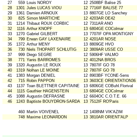
27
559
Louis NOROY
12
2508BF Balise 25
28
1301
Jules LUCAS VIOU
12
7716IF BALISE 77
29
1361
Damien ARNOUX
13
8807GE LO Sanchey
30
825
Simon MARTICHE
12
4203AR OE42
31
1214
Thibaut ROUX CORBIC
12
7311AR ANO
32
1116
Arthur KNOPF
13
6804GE COColmar
33
1270
Gabriel GILBERT
13
7707IF OPA MONTIGNY
34
799
Erwan GAY LAXENAIRE
12
4201AR NOSE
35
1372
Arthur MENY
13
8809GE HVO
36
730
Niels THOPART SCHLUTIG
12
3809AR USSE CO
37
999
Diego SEGRE
12
5906HF VALMO
38
771
Yanis BARROMES
12
4012NA BROS
39
1320
Augustin LE ROUX
13
7807IF GO 78
40
1319
Nolhan LE MOINE
12
7807IF GO 78
41
1383
Morgan DENIEL
12
8903BF YCONE-Sens
42
715
Robin PAPPON
13
3603CE ORIENTATION36
43
1137
Toan BLETTNER CAPITAINE
13
6806GE COBuhl.Florival
44
1115
Gauthier HAGENSTEIN
13
6804GE COColmar
45
1088
Augustin DEFRASNE
12
6604OC C.O.T.E. 66
46
1243
Baptiste BOUYDRON-SARDA
13
7512IF RO'Paris
460
Martin VOIVENEL
12
1408NM VIK'AZIM
748
Maxime LEONARDON
13
3810AR ORIENT'ALP