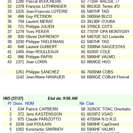
31
1290
Pascal BOUCHERIE
62
7716IF BALISE 77
32
1378
François LUTHRINGER
65
8813GE Terres d'O
33
1025
Jean-Francois LOTERIE
65
5907HF TAD
34
499
Guy PETINON
65
1905NA BLCO
35
759
Laurent MERAT
63
3913BF O'JURA
36
721
Philippe JULIEN
64
3705CE COTS
37
1279
Yves PEKER
63
7707IF OPA MONTIGNY
38
930
Olivier DUFRENOY
64
5407GE SO Luneville
39
1030
Philippe TAELEMANS
62
5907HF TAD
40
648
Laurent GUIBERT
62
3308NA SAGCESTAS
41
1405
Alain ROULLEAUX
65
9105IF COLE
42
996
Philippe PAPIN
65
5906HF VALMO
43
1371
Jean LORIN
63
8809GE HVO
1261
Philippe SANCHEZ
66
7605NM COBS
1142
Jean-Marie HANAUER
64
6806GE COBuhl.Florival
H65 (37/37)
Etat de: 9:56 AM
Pl
Doss.
NOM
Né
Club
1
634
Patrick CAPBERN
58
3105OC TOAC Orientatio
2
372
Jens KASTENSSON
61
0615PZ VSAO
3
875
Claude PARIZOTTO
60
4705NA N.O.R.D.
4
1039
Joël POULAIN
59
5909HF CapOnord
5
1002
Konstantin SMIRNOV
60
5906HF VALMO