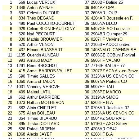
1
569
Lucas VERJUX
07
2508BF Balise 25
2
1348
Anton WENZEL
06
8404PZ OPA
3
607
Célestin DUFOUR
07
2606AR LOUP
4
834
Théo DEGAND
06
4204AR Boussole en F.
5
490
Paul COCCHIO-JOURNET
06
1905NA BLCO
6
929
Célian BLONDEAU-TOINY
06
5407GE SO Luneville
7
620
Noé PECOURT
06
2904BR Quimper 29
8
330
Mathis BROUWIER
06
0207HF VervinsO
9
520
Arthur VENON
07
2105BF ADOChenôve
10
437
Elouan BRASSART
06
1403NM O. CAENNAISE
11
1135
Quentin AUNEAU
07
6806GE COBuhl.Florival
12
993
Arnaud MAZY
06
5906HF VALMO
13
1291
Rémi BROCHOT
07
7716IF BALISE 77
14
415
Armel BARROS-VALLET
07
1307PZ ACA Aix-en-Prove
15
690
Timéo SALLES
06
3323NA US CENON CO
16
1360
Armand TALON
06
8607NA Poitiers CO
17
1031
Vianney VEROVE
06
5907HF TAD
18
409
Maïeul LATIL
06
1303PZ MARCO
19
662
Arthur BARRIERE
06
3319NA SMOG
20
1073
Nathan MOTHERON
07
6208HF B.A
21
382
Albin CHIFFLET
07
0705AR Raidlink's 07
22
675
Allan BOILEAU
07
3323NA US CENON CO
23
354
Timéo BILARDU
07
0504PZ SUD RAID
24
895
Tristan COLLARD
07
5116GE ASO Sillery
25
826
Rafaël MIDENA
07
4203AR OE42
26
1068
Alexis JAYET
07
6208HF B.A