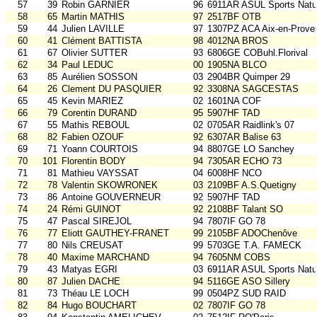
57
39
Robin GARNIER
96
6911AR ASUL Sports Natu
58
65
Martin MATHIS
97
2517BF OTB
59
44
Julien LAVILLE
97
1307PZ ACA Aix-en-Prove
60
41
Clément BATTISTA
98
4012NA BROS
61
67
Olivier SUTTER
93
6806GE COBuhl.Florival
62
34
Paul LEDUC
00
1905NA BLCO
63
85
Aurélien SOSSON
03
2904BR Quimper 29
64
26
Clement DU PASQUIER
92
3308NA SAGCESTAS
65
45
Kevin MARIEZ
02
1601NA COF
66
79
Corentin DURAND
95
5907HF TAD
67
55
Mathis REBOUL
02
0705AR Raidlink's 07
68
82
Fabien OZOUF
92
6307AR Balise 63
69
71
Yoann COURTOIS
94
8807GE LO Sanchey
70
101
Florentin BODY
94
7305AR ECHO 73
71
81
Mathieu VAYSSAT
04
6008HF NCO
72
78
Valentin SKOWRONEK
03
2109BF A.S.Quetigny
73
86
Antoine GOUVERNEUR
92
5907HF TAD
74
24
Rémi GUINOT
92
2108BF Talant SO
75
47
Pascal SIREJOL
94
7807IF GO 78
76
77
Eliott GAUTHEY-FRANET
99
2105BF ADOChenôve
77
80
Nils CREUSAT
99
5703GE T.A. FAMECK
78
40
Maxime MARCHAND
94
7605NM COBS
79
43
Matyas EGRI
03
6911AR ASUL Sports Natu
80
87
Julien DACHE
94
5116GE ASO Sillery
81
73
Théau LE LOCH
99
0504PZ SUD RAID
82
84
Hugo BOUCHART
02
7807IF GO 78