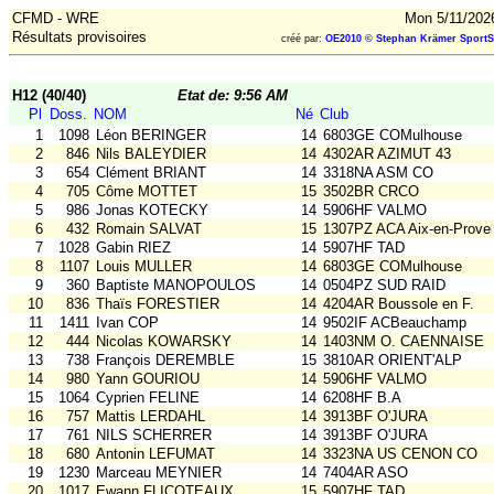
CFMD - WRE
Mon 5/11/202
Résultats provisoires
créé par:
OE2010 © Stephan Krämer SportS
H12 (40/40)
Etat de: 9:56 AM
Pl
Doss.
NOM
Né
Club
1
1098
Léon BERINGER
14
6803GE COMulhouse
2
846
Nils BALEYDIER
14
4302AR AZIMUT 43
3
654
Clément BRIANT
14
3318NA ASM CO
4
705
Côme MOTTET
15
3502BR CRCO
5
986
Jonas KOTECKY
14
5906HF VALMO
6
432
Romain SALVAT
15
1307PZ ACA Aix-en-Prove
7
1028
Gabin RIEZ
14
5907HF TAD
8
1107
Louis MULLER
14
6803GE COMulhouse
9
360
Baptiste MANOPOULOS
14
0504PZ SUD RAID
10
836
Thaïs FORESTIER
14
4204AR Boussole en F.
11
1411
Ivan COP
14
9502IF ACBeauchamp
12
444
Nicolas KOWARSKY
14
1403NM O. CAENNAISE
13
738
François DEREMBLE
15
3810AR ORIENT'ALP
14
980
Yann GOURIOU
14
5906HF VALMO
15
1064
Cyprien FELINE
14
6208HF B.A
16
757
Mattis LERDAHL
14
3913BF O'JURA
17
761
NILS SCHERRER
14
3913BF O'JURA
18
680
Antonin LEFUMAT
14
3323NA US CENON CO
19
1230
Marceau MEYNIER
14
7404AR ASO
20
1017
Ewann FLICOTEAUX
15
5907HF TAD