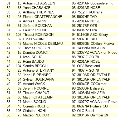
31
15
Antonin CHASSELIN
05
4204AR Boussole en F.
32
63
Yann CHABANCE
05
4201AR NOSE
33
38
Anthony THEMINES
93
7512IF RO'Paris
34
25
Florent GRATTEPANCHE
98
5907HF TAD
35
37
Arthur PERRIN
05
4201AR NOSE
36
61
Jérôme BOUCHAN
96
2517BF OTB
37
52
Faustin ROURE
02
8404PZ OPA
38
103
Thibaut ROBINSON
94
5116GE ASO Sillery
39
59
Lucas VARIN
01
5907HF TAD
40
42
Mathis NICOLE DESMAU
98
6806GE COBuhl.Florival
41
83
Thomas PIGEON
01
1408NM VIK'AZIM
42
16
Dumitru DONICI
97
1307PZ ACA Aix-en-Prove
43
11
Ivan ISCIUC
88
7807IF GO 78
44
28
Rémi BAUDOT
93
4201AR NOSE
45
104
Sandro BROGLI
91
OLV Baselland
46
23
Antoine STEPHANY
94
7807IF GO 78
47
62
Jean LE PENNEC
97
3810AR ORIENT'ALP
48
64
Sylvain JOURDANA
94
3810AR ORIENT'ALP
49
70
Arnaud WACK
99
6804GE COColmar
50
69
Jeremi POURRE
98
2508BF Balise 25
51
66
Titouan CHAPUT
05
1408NM VIK'AZIM
52
68
Martin CHATELAIN
00
3810AR ORIENT'ALP
53
27
Martin SOGNO
97
1307PZ ACA Aix-en-Prove
54
46
Corentin ROCHE
01
8607NA Poitiers CO
55
105
Christian HOHL
89
OLG Basel
56
75
Mattéo PECOURT
02
2904BR Quimper 29