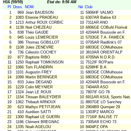
H16 (59/59)
Etat de: 9:56 AM
Pl
Doss.
NOM
Né
Club
1
969
Jean BAUDSON
11
5906HF VALMO
2
1083
Etienne PRADEAU
11
6307AR Balise 63
3
1213
Arthur ROUX CORBIC
10
7311AR ANO
4
1139
Noé CHEZEAU
10
6806GE COBuhl.Florival
5
838
Théo GAUDE
10
4204AR Boussole en F.
6
945
Louis LEMERCIER
11
5703GE T.A. FAMECK
6
386
Thomas GOBILLOT
11
0705AR Raidlink's 07
8
1108
Jules ZENEVRE
10
6803GE COMulhouse
9
736
Célestin COCHEY
10
3810AR ORIENT'ALP
10
877
Baptiste RIBO
10
4705NA N.O.R.D.
11
1250
Raphaël TOMKINSON
11
7512IF RO'Paris
12
1066
Tom FLANDRIN
11
6208HF B.A
13
1101
Augustin FREY
11
6803GE COMulhouse
14
1099
Martin BERINGER
11
6803GE COMulhouse
15
833
Jules DEGAND
10
4204AR Boussole en F.
16
1229
Colin MEYNIER
11
7404AR ASO
17
1324
Jean LE ROUX
11
7807IF GO 78
17
1154
Titouan BALEYDIER
10
6911AR ASUL Sports Natu
19
1362
Thibault ARNOUX
11
8807GE LO Sanchey
20
623
Mathys PETITJEAN
10
2904BR Quimper 29
21
410
Aurélien SATTI
11
1303PZ MARCO
22
1300
Raphael LE GUERN
10
7716IF BALISE 77
23
1186
Clément BREGNAC
11
7305AR ECHO 73
24
1335
Noah AGELOU
10
8404PZ OPA