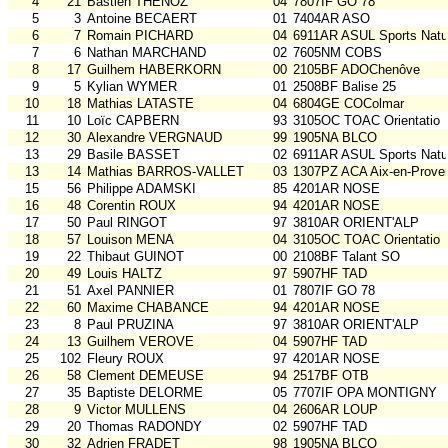
4
21
Bastien THENOZ
04
7807IF GO 78
5
3
Antoine BECAERT
01
7404AR ASO
6
7
Romain PICHARD
04
6911AR ASUL Sports Natu
7
6
Nathan MARCHAND
02
7605NM COBS
8
17
Guilhem HABERKORN
00
2105BF ADOChenôve
9
5
Kylian WYMER
01
2508BF Balise 25
10
18
Mathias LATASTE
04
6804GE COColmar
11
10
Loïc CAPBERN
93
3105OC TOAC Orientatio
12
30
Alexandre VERGNAUD
99
1905NA BLCO
13
29
Basile BASSET
02
6911AR ASUL Sports Natu
13
14
Mathias BARROS-VALLET
03
1307PZ ACA Aix-en-Prove
15
56
Philippe ADAMSKI
85
4201AR NOSE
16
48
Corentin ROUX
94
4201AR NOSE
17
50
Paul RINGOT
97
3810AR ORIENT'ALP
18
57
Louison MENA
04
3105OC TOAC Orientatio
19
22
Thibaut GUINOT
00
2108BF Talant SO
20
49
Louis HALTZ
97
5907HF TAD
21
51
Axel PANNIER
01
7807IF GO 78
22
60
Maxime CHABANCE
94
4201AR NOSE
23
8
Paul PRUZINA
97
3810AR ORIENT'ALP
24
13
Guilhem VEROVE
04
5907HF TAD
25
102
Fleury ROUX
97
4201AR NOSE
26
58
Clement DEMEUSE
94
2517BF OTB
27
35
Baptiste DELORME
05
7707IF OPA MONTIGNY
28
9
Victor MULLENS
04
2606AR LOUP
29
20
Thomas RADONDY
02
5907HF TAD
30
32
Adrien FRADET
98
1905NA BLCO