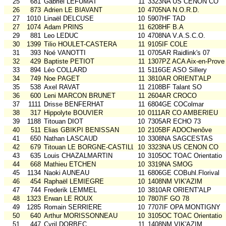
25
681
Gabriel LEFUMAT
11
3323NA US CENON CO
26
873
Adrien LE BIAVANT
10
4705NA N.O.R.D.
27
1010
Linaël DELCUSE
10
5907HF TAD
27
1074
Adam PRINS
11
6208HF B.A
29
881
Leo LEDUC
10
4708NA V.A.S.C.O.
30
1399
Tilio HOULET-CASTERA
11
9105IF COLE
31
393
Noé VANOTTI
11
0705AR Raidlink's 07
32
429
Baptiste PETIOT
11
1307PZ ACA Aix-en-Prove
33
894
Léo COLLARD
11
5116GE ASO Sillery
34
749
Noe PAGET
11
3810AR ORIENT'ALP
35
538
Axel RAVAT
11
2108BF Talant SO
36
600
Leni MARCON BRUNET
11
2604AR CROCO
37
1111
Drisse BENFERHAT
11
6804GE COColmar
38
317
Hippolyte BOUVIER
10
0111AR CO AMBERIEU
39
1188
Titouan DIOT
10
7305AR ECHO 73
40
511
Elias GBIKPI BENISSAN
10
2105BF ADOChenôve
41
650
Nathan LASCAUD
10
3308NA SAGCESTAS
42
679
Titouan LE BORGNE-CASTILLO
10
3323NA US CENON CO
43
635
Louis CHAZALMARTIN
10
3105OC TOAC Orientatio
44
668
Mathieu ETCHEN
10
3319NA SMOG
45
1134
Naoki AUNEAU
11
6806GE COBuhl.Florival
46
454
Raphaël LEMIEGRE
10
1408NM VIK'AZIM
47
744
Frederik LEMMEL
10
3810AR ORIENT'ALP
48
1323
Erwan LE ROUX
10
7807IF GO 78
49
1285
Romain SERRIERE
10
7707IF OPA MONTIGNY
50
640
Arthur MORISSONNEAU
10
3105OC TOAC Orientatio
51
447
Cyril DORBEC
11
1408NM VIK'AZIM