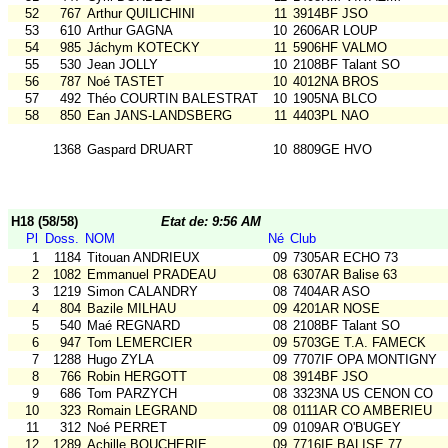
52
767
Arthur QUILICHINI
11
3914BF JSO
53
610
Arthur GAGNA
10
2606AR LOUP
54
985
Jáchym KOTECKY
11
5906HF VALMO
55
530
Jean JOLLY
10
2108BF Talant SO
56
787
Noé TASTET
10
4012NA BROS
57
492
Théo COURTIN BALESTRAT
10
1905NA BLCO
58
850
Ean JANS-LANDSBERG
11
4403PL NAO
1368
Gaspard DRUART
10
8809GE HVO
H18 (58/58)
Etat de: 9:56 AM
Pl
Doss.
NOM
Né
Club
1
1184
Titouan ANDRIEUX
09
7305AR ECHO 73
2
1082
Emmanuel PRADEAU
08
6307AR Balise 63
3
1219
Simon CALANDRY
08
7404AR ASO
4
804
Bazile MILHAU
09
4201AR NOSE
5
540
Maé REGNARD
08
2108BF Talant SO
6
947
Tom LEMERCIER
09
5703GE T.A. FAMECK
7
1288
Hugo ZYLA
09
7707IF OPA MONTIGNY
8
766
Robin HERGOTT
08
3914BF JSO
9
686
Tom PARZYCH
08
3323NA US CENON CO
10
323
Romain LEGRAND
08
0111AR CO AMBERIEU
11
312
Noé PERRET
09
0109AR O'BUGEY
12
1289
Achille BOUCHERIE
09
7716IF BALISE 77