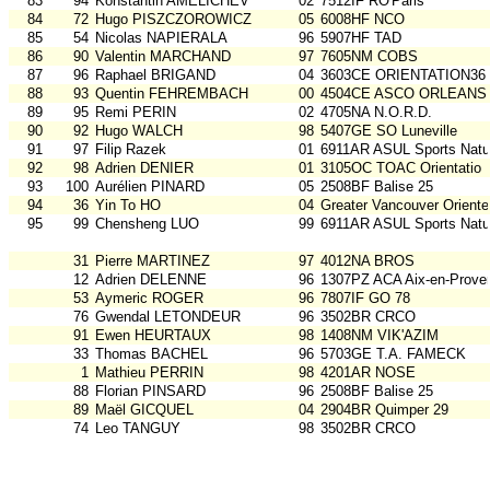
83
94
Konstantin AMELICHEV
02
7512IF RO'Paris
84
72
Hugo PISZCZOROWICZ
05
6008HF NCO
85
54
Nicolas NAPIERALA
96
5907HF TAD
86
90
Valentin MARCHAND
97
7605NM COBS
87
96
Raphael BRIGAND
04
3603CE ORIENTATION36
88
93
Quentin FEHREMBACH
00
4504CE ASCO ORLEANS
89
95
Remi PERIN
02
4705NA N.O.R.D.
90
92
Hugo WALCH
98
5407GE SO Luneville
91
97
Filip Razek
01
6911AR ASUL Sports Natu
92
98
Adrien DENIER
01
3105OC TOAC Orientatio
93
100
Aurélien PINARD
05
2508BF Balise 25
94
36
Yin To HO
04
Greater Vancouver Oriente
95
99
Chensheng LUO
99
6911AR ASUL Sports Natu
31
Pierre MARTINEZ
97
4012NA BROS
12
Adrien DELENNE
96
1307PZ ACA Aix-en-Prove
53
Aymeric ROGER
96
7807IF GO 78
76
Gwendal LETONDEUR
96
3502BR CRCO
91
Ewen HEURTAUX
98
1408NM VIK'AZIM
33
Thomas BACHEL
96
5703GE T.A. FAMECK
1
Mathieu PERRIN
98
4201AR NOSE
88
Florian PINSARD
96
2508BF Balise 25
89
Maël GICQUEL
04
2904BR Quimper 29
74
Leo TANGUY
98
3502BR CRCO