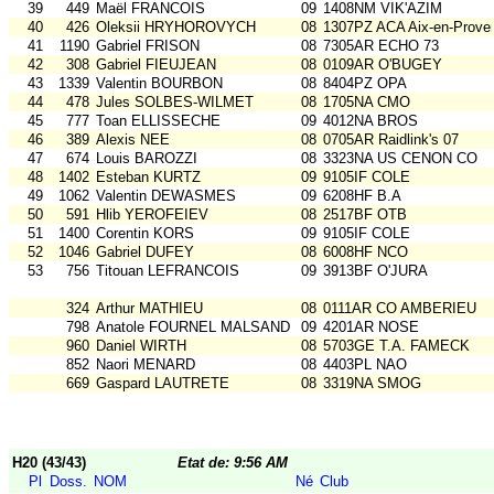
39
449
Maël FRANCOIS
09
1408NM VIK'AZIM
40
426
Oleksii HRYHOROVYCH
08
1307PZ ACA Aix-en-Prove
41
1190
Gabriel FRISON
08
7305AR ECHO 73
42
308
Gabriel FIEUJEAN
08
0109AR O'BUGEY
43
1339
Valentin BOURBON
08
8404PZ OPA
44
478
Jules SOLBES-WILMET
08
1705NA CMO
45
777
Toan ELLISSECHE
09
4012NA BROS
46
389
Alexis NEE
08
0705AR Raidlink's 07
47
674
Louis BAROZZI
08
3323NA US CENON CO
48
1402
Esteban KURTZ
09
9105IF COLE
49
1062
Valentin DEWASMES
09
6208HF B.A
50
591
Hlib YEROFEIEV
08
2517BF OTB
51
1400
Corentin KORS
09
9105IF COLE
52
1046
Gabriel DUFEY
08
6008HF NCO
53
756
Titouan LEFRANCOIS
09
3913BF O'JURA
324
Arthur MATHIEU
08
0111AR CO AMBERIEU
798
Anatole FOURNEL MALSAND
09
4201AR NOSE
960
Daniel WIRTH
08
5703GE T.A. FAMECK
852
Naori MENARD
08
4403PL NAO
669
Gaspard LAUTRETE
08
3319NA SMOG
H20 (43/43)
Etat de: 9:56 AM
Pl
Doss.
NOM
Né
Club