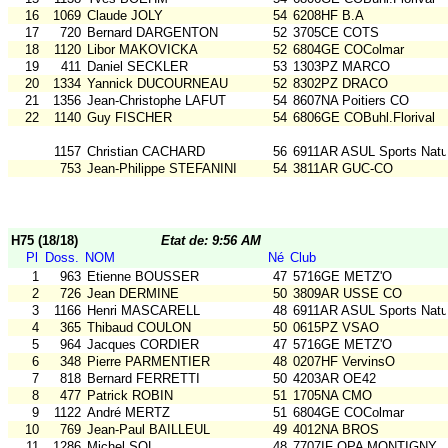
16
1069
Claude JOLY
54
6208HF B.A
17
720
Bernard DARGENTON
52
3705CE COTS
18
1120
Libor MAKOVICKA
52
6804GE COColmar
19
411
Daniel SECKLER
53
1303PZ MARCO
20
1334
Yannick DUCOURNEAU
52
8302PZ DRACO
21
1356
Jean-Christophe LAFUT
54
8607NA Poitiers CO
22
1140
Guy FISCHER
54
6806GE COBuhl.Florival
1157
Christian CACHARD
56
6911AR ASUL Sports Natu
753
Jean-Philippe STEFANINI
54
3811AR GUC-CO
H75 (18/18)
Etat de: 9:56 AM
Pl
Doss.
NOM
Né
Club
1
963
Etienne BOUSSER
47
5716GE METZ'O
2
726
Jean DERMINE
50
3809AR USSE CO
3
1166
Henri MASCARELL
48
6911AR ASUL Sports Natu
4
365
Thibaud COULON
50
0615PZ VSAO
5
964
Jacques CORDIER
47
5716GE METZ'O
6
348
Pierre PARMENTIER
48
0207HF VervinsO
7
818
Bernard FERRETTI
50
4203AR OE42
8
477
Patrick ROBIN
51
1705NA CMO
9
1122
André MERTZ
51
6804GE COColmar
10
769
Jean-Paul BAILLEUL
49
4012NA BROS
11
1286
Michel SOL
48
7707IF OPA MONTIGNY