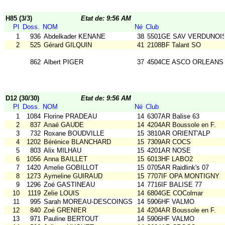
H85 (3/3)
Etat de: 9:56 AM
Pl
Doss.
NOM
Né
Club
1
936
Abdelkader KENANE
38
5501GE SAV VERDUNOI
2
525
Gérard GILQUIN
41
2108BF Talant SO
862
Albert PIGER
37
4504CE ASCO ORLEANS
D12 (30/30)
Etat de: 9:56 AM
Pl
Doss.
NOM
Né
Club
1
1084
Florine PRADEAU
14
6307AR Balise 63
2
837
Anaé GAUDE
14
4204AR Boussole en F.
3
732
Roxane BOUDVILLE
15
3810AR ORIENT'ALP
4
1202
Bérénice BLANCHARD
15
7309AR COCS
5
803
Alix MILHAU
15
4201AR NOSE
6
1056
Anna BAILLET
15
6013HF LABO2
7
1420
Amelie GOBILLOT
15
0705AR Raidlink's 07
8
1273
Aymeline GUIRAUD
15
7707IF OPA MONTIGNY
9
1296
Zoé GASTINEAU
14
7716IF BALISE 77
10
1119
Zelie LOUIS
14
6804GE COColmar
11
995
Sarah MOREAU-DESCOINGS
14
5906HF VALMO
12
840
Zoé GRENIER
14
4204AR Boussole en F.
13
971
Pauline BERTOUT
14
5906HF VALMO