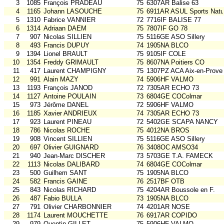
3
1085
François PRADEAU
75
6307AR Balise 63
4
1165
Johann LASOUCHE
75
6911AR ASUL Sports Natu
5
1310
Fabrice VANNIER
72
7716IF BALISE 77
6
1314
Adriaan DAEM
75
7807IF GO 78
7
907
Nicolas SILLIEN
75
5116GE ASO Sillery
8
493
Francis DUPUY
74
1905NA BLCO
9
1394
Lionel BRAULT
75
9105IF COLE
10
1354
Freddy GRIMAULT
75
8607NA Poitiers CO
11
417
Laurent CHAMPIGNY
75
1307PZ ACA Aix-en-Prove
12
991
Alain MAZY
74
5906HF VALMO
13
1193
François JANOD
72
7305AR ECHO 73
14
1127
Antoine POULAIN
73
6804GE COColmar
15
973
Jérôme DANEL
72
5906HF VALMO
16
1185
Xavier ANDRIEUX
74
7305AR ECHO 73
17
923
Laurent PINEAU
72
5402GE SCAPA NANCY
18
786
Nicolas ROCHE
75
4012NA BROS
19
908
Vincent SILLIEN
75
5116GE ASO Sillery
20
697
Olivier GUIGNARD
76
3408OC AMSO34
21
940
Jean-Marc DISCHER
73
5703GE T.A. FAMECK
22
1113
Nicolas DALIBARD
74
6804GE COColmar
23
500
Guilhem SANT
75
1905NA BLCO
24
582
Francis GAINE
76
2517BF OTB
25
843
Nicolas RICHARD
75
4204AR Boussole en F.
26
487
Fabio BULLA
73
1905NA BLCO
27
791
Olivier CHARBONNIER
74
4201AR NOSE
28
1174
Laurent MOUCHETTE
76
6917AR COPIDO
29
979
Quentin GILLET
75
5906HF VALMO