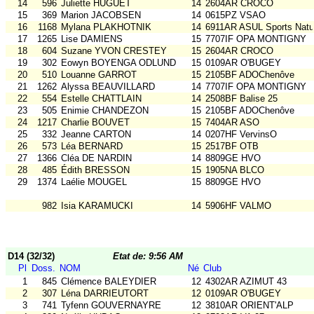
14
596
Juliette HUGUET
14
2604AR CROCO
15
369
Marion JACOBSEN
14
0615PZ VSAO
16
1168
Mylana PLAKHOTNIK
14
6911AR ASUL Sports Natu
17
1265
Lise DAMIENS
15
7707IF OPA MONTIGNY
18
604
Suzane YVON CRESTEY
15
2604AR CROCO
19
302
Eowyn BOYENGA ODLUND
15
0109AR O'BUGEY
20
510
Louanne GARROT
15
2105BF ADOChenôve
21
1262
Alyssa BEAUVILLARD
14
7707IF OPA MONTIGNY
22
554
Estelle CHATTLAIN
14
2508BF Balise 25
23
505
Enimie CHANDEZON
15
2105BF ADOChenôve
24
1217
Charlie BOUVET
15
7404AR ASO
25
332
Jeanne CARTON
14
0207HF VervinsO
26
573
Léa BERNARD
15
2517BF OTB
27
1366
Cléa DE NARDIN
14
8809GE HVO
28
485
Édith BRESSON
15
1905NA BLCO
29
1374
Laélie MOUGEL
15
8809GE HVO
982
Isia KARAMUCKI
14
5906HF VALMO
D14 (32/32)
Etat de: 9:56 AM
Pl
Doss.
NOM
Né
Club
1
845
Clémence BALEYDIER
12
4302AR AZIMUT 43
2
307
Léna DARRIEUTORT
12
0109AR O'BUGEY
3
741
Tyfenn GOUVERNAYRE
12
3810AR ORIENT'ALP