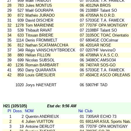
27
959
Maël TRIBOUT
07
5703GE T.A. FAMECK
28
783
Jules MONTUS
06
4012NA BROS
29
527
Maël GOURAPA
06
2108BF Talant SO
30
872
Mathéo JURADO
06
4705NA N.O.R.D.
31
939
David DISCHER
07
5703GE T.A. FAMECK
32
1278
Tom MARIENNE
07
7707IF OPA MONTIGNY
33
539
Thibault RAVAT
07
2108BF Talant SO
34
633
Titouan BRIERE
07
3105OC TOAC Orientatio
35
1114
Denis FROMMELT
07
6804GE COColmar
36
812
Nathan SCATAMACCHIA
06
4201AR NOSE
37
349
Régis VANSCHUYTBROECK
07
0207HF VervinsO
38
880
Hélian FILLON
06
4708NA V.A.S.C.O.
39
699
Nicolas SUBSOL
06
3408OC AMSO34
40
1236
Romain BARBARIT
06
7407AR SOS-GO
41
950
Dany QUARANTA
06
5703GE T.A. FAMECK
42
859
Louis GRESLIER
07
4504CE ASCO ORLEANS
1020
Jorys HAEYAERT
06
5907HF TAD
H21 (105/105)
Etat de: 9:56 AM
Pl
Doss.
NOM
Né
Club
1
2
Quentin ANDRIEUX
01
7305AR ECHO 73
2
4
Julien VUITTON
01
6911AR ASUL Sports Natu
3
19
Antoine DERLOT
05
7707IF OPA MONTIGNY