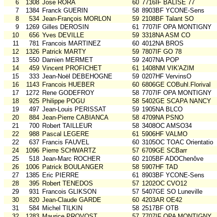
6
1308
Jose RORA
60
7716IF BALISE 77
7
1384
Franck GUERIN
58
8903BF YCONE-Sens
8
534
Jean-François MORLON
59
2108BF Talant SO
9
1269
Gilles DEROSIN
61
7707IF OPA MONTIGNY
10
656
Yves DEVILLE
59
3318NA ASM CO
11
781
Francois MARTINEZ
60
4012NA BROS
12
1326
Patrick MARTY
59
7807IF GO 78
13
550
Damien MERMET
59
2407NA POP
14
459
Vincent PROFICHET
61
1408NM VIK'AZIM
15
333
Jean-Noël DEBEHOGNE
59
0207HF VervinsO
16
1143
Francois HUEBER
60
6806GE COBuhl.Florival
17
1272
Rene GODEFROY
58
7707IF OPA MONTIGNY
18
925
Philippe POGU
58
5402GE SCAPA NANCY
19
497
Jean-Louis PERISSAT
59
1905NA BLCO
20
884
Jean-Pierre CABIANCA
58
4709NA PSNO
21
700
Robert TAILLEUR
58
3408OC AMSO34
22
988
Pascal LEGERE
61
5906HF VALMO
22
637
Francis FAUVEL
60
3105OC TOAC Orientatio
24
1096
Pierre SCHWARTZ
57
6709GE SCBarr
25
518
Jean-Marc ROCHER
60
2105BF ADOChenôve
26
1006
Patrick BOULANGER
58
5907HF TAD
27
1385
Eric PIERRE
61
8903BF YCONE-Sens
28
395
Robert TENEDOS
57
1202OC CVO12
29
931
Francois GLIKSON
57
5407GE SO Luneville
30
820
Jean-Claude GARDE
60
4203AR OE42
31
584
Michel TILKIN
58
2517BF OTB
32
1283
Maurice PROVOST
57
7707IF OPA MONTIGNY