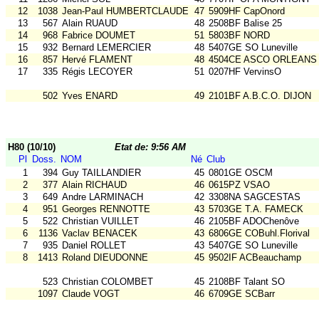
12
1038
Jean-Paul HUMBERTCLAUDE
47
5909HF CapOnord
13
567
Alain RUAUD
48
2508BF Balise 25
14
968
Fabrice DOUMET
51
5803BF NORD
15
932
Bernard LEMERCIER
48
5407GE SO Luneville
16
857
Hervé FLAMENT
48
4504CE ASCO ORLEANS
17
335
Régis LECOYER
51
0207HF VervinsO
502
Yves ENARD
49
2101BF A.B.C.O. DIJON
H80 (10/10)
Etat de: 9:56 AM
Pl
Doss.
NOM
Né
Club
1
394
Guy TAILLANDIER
45
0801GE OSCM
2
377
Alain RICHAUD
46
0615PZ VSAO
3
649
Andre LARMINACH
42
3308NA SAGCESTAS
4
951
Georges RENNOTTE
43
5703GE T.A. FAMECK
5
522
Christian VUILLET
46
2105BF ADOChenôve
6
1136
Vaclav BENACEK
43
6806GE COBuhl.Florival
7
935
Daniel ROLLET
43
5407GE SO Luneville
8
1413
Roland DIEUDONNE
45
9502IF ACBeauchamp
523
Christian COLOMBET
45
2108BF Talant SO
1097
Claude VOGT
46
6709GE SCBarr