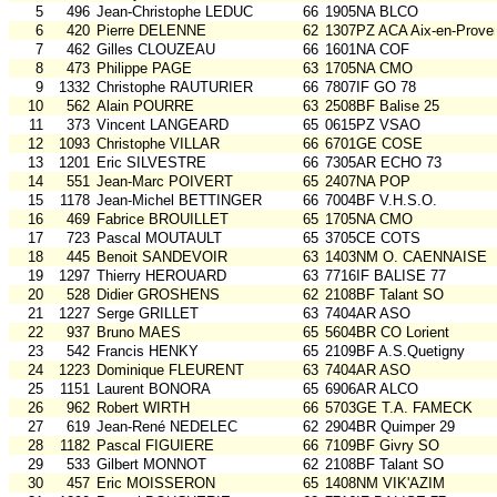
5
496
Jean-Christophe LEDUC
66
1905NA BLCO
6
420
Pierre DELENNE
62
1307PZ ACA Aix-en-Prove
7
462
Gilles CLOUZEAU
66
1601NA COF
8
473
Philippe PAGE
63
1705NA CMO
9
1332
Christophe RAUTURIER
66
7807IF GO 78
10
562
Alain POURRE
63
2508BF Balise 25
11
373
Vincent LANGEARD
65
0615PZ VSAO
12
1093
Christophe VILLAR
66
6701GE COSE
13
1201
Eric SILVESTRE
66
7305AR ECHO 73
14
551
Jean-Marc POIVERT
65
2407NA POP
15
1178
Jean-Michel BETTINGER
66
7004BF V.H.S.O.
16
469
Fabrice BROUILLET
65
1705NA CMO
17
723
Pascal MOUTAULT
65
3705CE COTS
18
445
Benoit SANDEVOIR
63
1403NM O. CAENNAISE
19
1297
Thierry HEROUARD
63
7716IF BALISE 77
20
528
Didier GROSHENS
62
2108BF Talant SO
21
1227
Serge GRILLET
63
7404AR ASO
22
937
Bruno MAES
65
5604BR CO Lorient
23
542
Francis HENKY
65
2109BF A.S.Quetigny
24
1223
Dominique FLEURENT
63
7404AR ASO
25
1151
Laurent BONORA
65
6906AR ALCO
26
962
Robert WIRTH
66
5703GE T.A. FAMECK
27
619
Jean-René NEDELEC
62
2904BR Quimper 29
28
1182
Pascal FIGUIERE
66
7109BF Givry SO
29
533
Gilbert MONNOT
62
2108BF Talant SO
30
457
Eric MOISSERON
65
1408NM VIK'AZIM