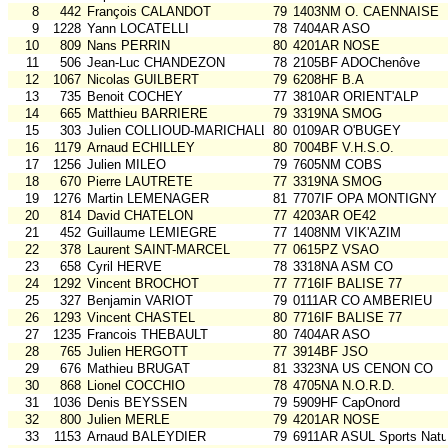
8
442
François CALANDOT
79
1403NM O. CAENNAISE
9
1228
Yann LOCATELLI
78
7404AR ASO
10
809
Nans PERRIN
80
4201AR NOSE
11
506
Jean-Luc CHANDEZON
78
2105BF ADOChenôve
12
1067
Nicolas GUILBERT
79
6208HF B.A
13
735
Benoit COCHEY
77
3810AR ORIENT'ALP
14
665
Matthieu BARRIERE
79
3319NA SMOG
15
303
Julien COLLIOUD-MARICHALLOT
80
0109AR O'BUGEY
16
1179
Arnaud ECHILLEY
80
7004BF V.H.S.O.
17
1256
Julien MILEO
79
7605NM COBS
18
670
Pierre LAUTRETE
77
3319NA SMOG
19
1276
Martin LEMENAGER
81
7707IF OPA MONTIGNY
20
814
David CHATELON
77
4203AR OE42
21
452
Guillaume LEMIEGRE
77
1408NM VIK'AZIM
22
378
Laurent SAINT-MARCEL
77
0615PZ VSAO
23
658
Cyril HERVE
78
3318NA ASM CO
24
1292
Vincent BROCHOT
77
7716IF BALISE 77
25
327
Benjamin VARIOT
79
0111AR CO AMBERIEU
26
1293
Vincent CHASTEL
80
7716IF BALISE 77
27
1235
Francois THEBAULT
80
7404AR ASO
28
765
Julien HERGOTT
77
3914BF JSO
29
676
Mathieu BRUGAT
81
3323NA US CENON CO
30
868
Lionel COCCHIO
78
4705NA N.O.R.D.
31
1036
Denis BEYSSEN
79
5909HF CapOnord
32
800
Julien MERLE
79
4201AR NOSE
33
1153
Arnaud BALEYDIER
79
6911AR ASUL Sports Natu