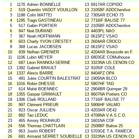
1
1170
Adrien BONNELLE
13
6917AR COPIDO
2
519
Quentin VADOT VOUILLON
13
2105BF ADOChenôve
3
1198
Colin MATTEI
12
7305AR ECHO 73
4
1295
Tiago GASTINEAU
12
7716IF BALISE 77
5
517
Gabin PORTIER
12
2105BF ADOChenôve
6
847
Noé DURAND
13
4403PL NAO
7
367
Noah HOFFMANN
12
0615PZ VSAO
8
603
Charly YVON CRESTEY
13
2604AR CROCO
9
368
Lucas JACOBSEN
12
0615PZ VSAO
10
839
Nolhan GRENIER
12
4204AR Boussole en F.
11
1106
Lubin MEYER
13
6803GE COMulhouse
12
687
Léon RANNOU-SERINE
13
3323NA US CENON CO
13
1392
Gabriel BRAULT
12
9105IF COLE
14
1337
Alexis BARRE
12
8404PZ OPA
15
491
Jules COURTIN BALESTRAT
12
1905NA BLCO
16
1016
Robin DHESSE
12
5907HF TAD
17
614
Mahé BOENNEC
12
2904BR Quimper 29
18
1355
Gaspar GRIMAULT
13
8607NA Poitiers CO
19
1306
Clark ROLLAND
13
7716IF BALISE 77
20
997
Clément PRIEUR
13
5906HF VALMO
21
823
Oscar JULLIEN
13
4203AR OE42
22
882
Tao LEDUC
13
4708NA V.A.S.C.O.
23
465
Amory ROUHAUD
13
1601NA COF
24
556
Thomas CHATTLAIN
12
2508BF Balise 25
25
953
Justin ROBERT
13
5703GE T.A. FAMECK
26
691
Armand SERRET SOUBIELLE
13
3323NA US CENON CO