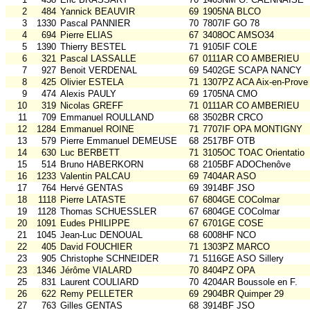
2
484
Yannick BEAUVIR
69
1905NA BLCO
3
1330
Pascal PANNIER
70
7807IF GO 78
4
694
Pierre ELIAS
67
3408OC AMSO34
5
1390
Thierry BESTEL
71
9105IF COLE
6
321
Pascal LASSALLE
67
0111AR CO AMBERIEU
7
927
Benoit VERDENAL
69
5402GE SCAPA NANCY
8
425
Olivier ESTELA
71
1307PZ ACA Aix-en-Prove
9
474
Alexis PAULY
69
1705NA CMO
10
319
Nicolas GREFF
71
0111AR CO AMBERIEU
11
709
Emmanuel ROULLAND
68
3502BR CRCO
12
1284
Emmanuel ROINE
71
7707IF OPA MONTIGNY
13
579
Pierre Emmanuel DEMEUSE
68
2517BF OTB
14
630
Luc BERBETT
71
3105OC TOAC Orientatio
15
514
Bruno HABERKORN
68
2105BF ADOChenôve
16
1233
Valentin PALCAU
69
7404AR ASO
17
764
Hervé GENTAS
69
3914BF JSO
18
1118
Pierre LATASTE
67
6804GE COColmar
19
1128
Thomas SCHUESSLER
67
6804GE COColmar
20
1091
Eudes PHILIPPE
67
6701GE COSE
21
1045
Jean-Luc DENOUAL
68
6008HF NCO
22
405
David FOUCHIER
71
1303PZ MARCO
23
905
Christophe SCHNEIDER
71
5116GE ASO Sillery
23
1346
Jérôme VIALARD
70
8404PZ OPA
25
831
Laurent COULIARD
70
4204AR Boussole en F.
26
622
Remy PELLETER
69
2904BR Quimper 29
27
763
Gilles GENTAS
68
3914BF JSO