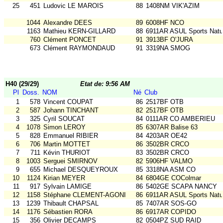
25
451
Ludovic LE MAROIS
88
1408NM VIK'AZIM
1044
Alexandre DEES
89
6008HF NCO
1163
Mathieu KERN-GILLARD
88
6911AR ASUL Sports Natu
760
Clément PONCET
91
3913BF O'JURA
673
Clément RAYMONDAUD
91
3319NA SMOG
H40 (29/29)
Etat de: 9:56 AM
Pl
Doss.
NOM
Né
Club
1
578
Vincent COUPAT
86
2517BF OTB
2
587
Johann TINCHANT
82
2517BF OTB
3
325
Cyril SOUCAT
84
0111AR CO AMBERIEU
4
1078
Simon LEROY
85
6307AR Balise 63
5
828
Emmanuel RIBIER
84
4203AR OE42
6
706
Martin MOTTET
86
3502BR CRCO
7
711
Kévin THURIOT
83
3502BR CRCO
8
1003
Serguei SMIRNOV
82
5906HF VALMO
9
655
Michael DESQUEYROUX
85
3318NA ASM CO
10
1124
Kirian MEYER
84
6804GE COColmar
11
917
Sylvain LAMIGE
86
5402GE SCAPA NANCY
12
1158
Stéphane CLEMENT-AGONI
86
6911AR ASUL Sports Natu
13
1239
Thibault CHAPSAL
85
7407AR SOS-GO
14
1176
Sébastien RORA
86
6917AR COPIDO
15
356
Olivier DECAMPS
82
0504PZ SUD RAID