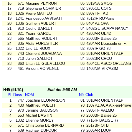
16
671
Maxime PEYRON
86
3319NA SMOG
17
719
Stéphane CORMIER
82
3705CE COTS
18
1026
Pierre MAHIEU
82
5907HF TAD
19
1241
Francesco AVVISATI
82
7512IF RO'Paris
20
1336
Guilhem AUBERT
85
8404PZ OPA
21
910
Cedric BARLET
84
5402GE SCAPA NANCY
22
821
Yoann GARDE
84
4203AR OE42
23
565
Matthieu ROBERT
85
2508BF Balise 25
24
835
Aloïs FORESTIER
83
4204AR Boussole en F.
25
1322
Eric LE ROUX
82
7807IF GO 78
26
743
Clément JOURDANA
86
3810AR ORIENT'ALP
27
710
Julien SALLIOT
84
3502BR CRCO
28
860
Lilian LE GUEVELLOU
86
4504CE ASCO ORLEANS
29
461
Vincent VOIVENEL
83
1408NM VIK'AZIM
H45 (51/51)
Etat de: 9:56 AM
Pl
Doss.
NOM
Né
Club
1
747
Joachim LEONARDON
81
3810AR ORIENT'ALP
2
430
Matthieu PUECH
78
1307PZ ACA Aix-en-Prove
3
970
Jérôme BAUDSON
77
5906HF VALMO
4
553
Michel BASTIN
78
2508BF Balise 25
5
1302
Etienne MOREY
80
7716IF BALISE 77
6
571
Christophe BERNARD
77
2517BF OTB
7
609
Raphaël DUFOUR
79
2606AR LOUP