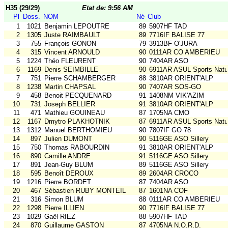
H35 (29/29)
Etat de: 9:56 AM
Pl
Doss.
NOM
Né
Club
1
1021
Benjamin LEPOUTRE
89
5907HF TAD
2
1305
Juste RAIMBAULT
89
7716IF BALISE 77
3
755
François GONON
79
3913BF O'JURA
4
315
Vincent ARNOULD
90
0111AR CO AMBERIEU
5
1224
Théo FLEURENT
90
7404AR ASO
6
1169
Denis SEIMBILLE
90
6911AR ASUL Sports Natu
7
751
Pierre SCHAMBERGER
88
3810AR ORIENT'ALP
8
1238
Martin CHAPSAL
90
7407AR SOS-GO
9
458
Benoit PECQUENARD
91
1408NM VIK'AZIM
10
731
Joseph BELLIER
91
3810AR ORIENT'ALP
11
471
Mathieu GOUINEAU
87
1705NA CMO
12
1167
Dmytro PLAKHOTNIK
87
6911AR ASUL Sports Natu
13
1312
Manuel BERTHOMIEU
90
7807IF GO 78
14
897
Julien DUMONT
90
5116GE ASO Sillery
15
750
Thomas RABOURDIN
91
3810AR ORIENT'ALP
16
890
Camille ANDRE
91
5116GE ASO Sillery
17
891
Jean-Guy BLUM
89
5116GE ASO Sillery
18
595
Benoît DEROUX
89
2604AR CROCO
19
1216
Pierre BORDET
87
7404AR ASO
20
467
Sébastien RUBY MONTEIL
87
1601NA COF
21
316
Simon BLUM
88
0111AR CO AMBERIEU
22
1298
Pierre ILLIEN
90
7716IF BALISE 77
23
1029
Gaël RIEZ
88
5907HF TAD
24
870
Guillaume GASTON
87
4705NA N.O.R.D.