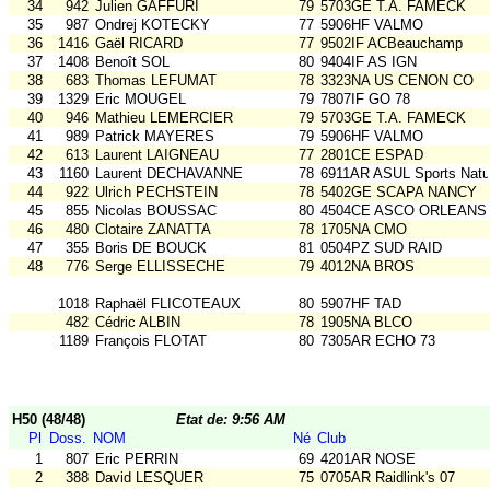
34
942
Julien GAFFURI
79
5703GE T.A. FAMECK
35
987
Ondrej KOTECKY
77
5906HF VALMO
36
1416
Gaël RICARD
77
9502IF ACBeauchamp
37
1408
Benoît SOL
80
9404IF AS IGN
38
683
Thomas LEFUMAT
78
3323NA US CENON CO
39
1329
Eric MOUGEL
79
7807IF GO 78
40
946
Mathieu LEMERCIER
79
5703GE T.A. FAMECK
41
989
Patrick MAYERES
79
5906HF VALMO
42
613
Laurent LAIGNEAU
77
2801CE ESPAD
43
1160
Laurent DECHAVANNE
78
6911AR ASUL Sports Natu
44
922
Ulrich PECHSTEIN
78
5402GE SCAPA NANCY
45
855
Nicolas BOUSSAC
80
4504CE ASCO ORLEANS
46
480
Clotaire ZANATTA
78
1705NA CMO
47
355
Boris DE BOUCK
81
0504PZ SUD RAID
48
776
Serge ELLISSECHE
79
4012NA BROS
1018
Raphaël FLICOTEAUX
80
5907HF TAD
482
Cédric ALBIN
78
1905NA BLCO
1189
François FLOTAT
80
7305AR ECHO 73
H50 (48/48)
Etat de: 9:56 AM
Pl
Doss.
NOM
Né
Club
1
807
Eric PERRIN
69
4201AR NOSE
2
388
David LESQUER
75
0705AR Raidlink's 07