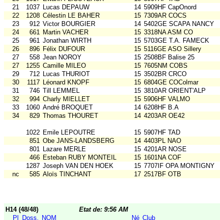
21
1037
Lucas DEPAUW
14
5909HF CapOnord
22
1208
Célestin LE BAHER
15
7309AR COCS
23
912
Victor BOURGIER
14
5402GE SCAPA NANCY
24
661
Martin VACHER
15
3318NA ASM CO
25
961
Jonathan WIRTH
15
5703GE T.A. FAMECK
26
896
Félix DUFOUR
15
5116GE ASO Sillery
27
558
Jean NOROY
15
2508BF Balise 25
27
1255
Camille MILEO
15
7605NM COBS
29
712
Lucas THURIOT
15
3502BR CRCO
30
1117
Léonard KNOPF
15
6804GE COColmar
31
746
Till LEMMEL
15
3810AR ORIENT'ALP
32
994
Charly MIELLET
15
5906HF VALMO
33
1060
André BROQUET
14
6208HF B.A
34
829
Thomas THOURET
14
4203AR OE42
1022
Emile LEPOUTRE
15
5907HF TAD
851
Obe JANS-LANDSBERG
14
4403PL NAO
801
Lazare MERLE
15
4201AR NOSE
466
Esteban RUBY MONTEIL
15
1601NA COF
1287
Joseph VAN DEN HOEK
15
7707IF OPA MONTIGNY
nc
585
Aloïs TINCHANT
17
2517BF OTB
H14 (48/48)
Etat de: 9:56 AM
Pl
Doss.
NOM
Né
Club