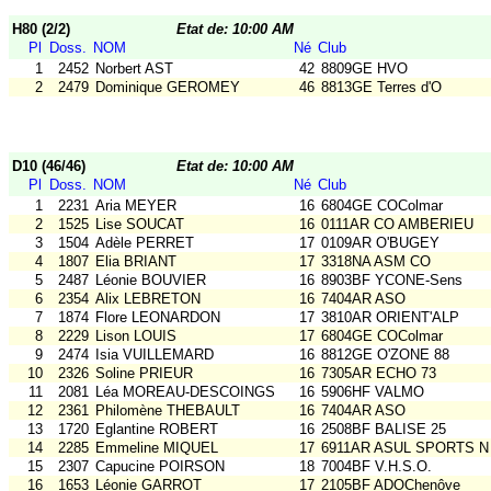
H80 (2/2)
Etat de: 10:00 AM
Pl
Doss.
NOM
Né
Club
1
2452
Norbert AST
42
8809GE HVO
2
2479
Dominique GEROMEY
46
8813GE Terres d'O
D10 (46/46)
Etat de: 10:00 AM
Pl
Doss.
NOM
Né
Club
1
2231
Aria MEYER
16
6804GE COColmar
2
1525
Lise SOUCAT
16
0111AR CO AMBERIEU
3
1504
Adèle PERRET
17
0109AR O'BUGEY
4
1807
Elia BRIANT
17
3318NA ASM CO
5
2487
Léonie BOUVIER
16
8903BF YCONE-Sens
6
2354
Alix LEBRETON
16
7404AR ASO
7
1874
Flore LEONARDON
17
3810AR ORIENT'ALP
8
2229
Lison LOUIS
17
6804GE COColmar
9
2474
Isia VUILLEMARD
16
8812GE O'ZONE 88
10
2326
Soline PRIEUR
16
7305AR ECHO 73
11
2081
Léa MOREAU-DESCOINGS
16
5906HF VALMO
12
2361
Philomène THEBAULT
16
7404AR ASO
13
1720
Eglantine ROBERT
16
2508BF BALISE 25
14
2285
Emmeline MIQUEL
17
6911AR ASUL SPORTS N
15
2307
Capucine POIRSON
18
7004BF V.H.S.O.
16
1653
Léonie GARROT
17
2105BF ADOChenôve