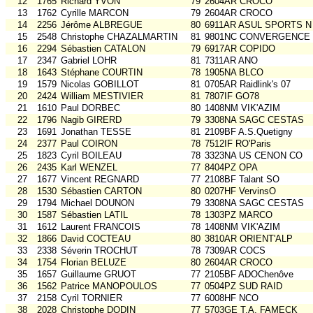
12
1765
Richard YVON
79
2604AR CROCO
13
1762
Cyrille MARCON
79
2604AR CROCO
14
2256
Jérôme ALBREGUE
80
6911AR ASUL SPORTS N
15
2548
Christophe CHAZALMARTIN
81
9801NC CONVERGENCE
16
2294
Sébastien CATALON
79
6917AR COPIDO
17
2347
Gabriel LOHR
81
7311AR ANO
18
1643
Stéphane COURTIN
78
1905NA BLCO
19
1579
Nicolas GOBILLOT
81
0705AR Raidlink's 07
20
2424
William MESTIVIER
81
7807IF GO78
21
1610
Paul DORBEC
80
1408NM VIK'AZIM
22
1796
Nagib GIRERD
79
3308NA SAGC CESTAS
23
1691
Jonathan TESSE
81
2109BF A.S.Quetigny
24
2377
Paul COIRON
78
7512IF RO'Paris
25
1823
Cyril BOILEAU
78
3323NA US CENON CO
26
2435
Karl WENZEL
77
8404PZ OPA
27
1677
Vincent REGNARD
77
2108BF Talant SO
28
1530
Sébastien CARTON
80
0207HF VervinsO
29
1794
Michael DOUNON
79
3308NA SAGC CESTAS
30
1587
Sébastien LATIL
78
1303PZ MARCO
31
1612
Laurent FRANCOIS
78
1408NM VIK'AZIM
32
1866
David COCTEAU
80
3810AR ORIENT'ALP
33
2338
Séverin TROCHUT
78
7309AR COCS
34
1754
Florian BELUZE
80
2604AR CROCO
35
1657
Guillaume GRUOT
77
2105BF ADOChenôve
36
1562
Patrice MANOPOULOS
77
0504PZ SUD RAID
37
2158
Cyril TORNIER
77
6008HF NCO
38
2028
Christophe DODIN
77
5703GE T.A. FAMECK