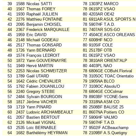
39
1588
Nicolas SATTI
78
1303PZ MARCO
40
1567
Thomas FOREY
78
0615PZ VSAO
41
1930
Raphaël JULLIEN
80
4203AR OE42
42
2276
Matthieu FONTAINE
81
6911AR ASUL SPORTS N
43
2095
Benjamin CHOISEL
78
5907HF T.A.D.
44
2367
Frederick MARQUAILLE
81
7407AR SOS-GO
45
1959
Eric DAVID
77
4504CE ASCO ORLEANS
46
2148
Michaël GODEAU
77
6008HF NCO
46
2517
Thomas GONSARD
80
9105IF COLE
48
1726
Yann BERNARD
81
2517BF OTB
49
1574
François LEDROIT
81
0615PZ VSAO
50
1872
Yann GOUVERNAYRE
78
3810AR ORIENT'ALP
51
1949
Hervé MARTIN
80
4403PL NAO
52
2253
Nicolas SCHWEITZER
78
6806GE COBuhl.Florival
53
1789
Gaël UTARD
78
3105OC TOAC Orientatio
54
1642
Cédric CHEVALIER
79
1905NA BLCO
55
1792
Fabien JOUANILLOU
77
3108OC Absolu'O
56
2240
Gregory STEBE
78
6804GE COColmar
57
2484
Sylvain BOURGOIN
79
8903BF YCONE-Sens
58
1817
Jérôme VACHER
79
3318NA ASM CO
59
1719
Yann PINARD
80
2508BF BALISE 25
60
2437
Ludovic ARCHAMBEAULT
81
8607NA Poitiers CO
61
2057
Bastien BERTOUT
77
5906HF VALMO
62
2126
Mickaël VIGNAL
79
5907HF T.A.D.
63
2535
Loïc BERNABLE
77
9502IF ACBeauchamp
64
1682
Barthélémy HEYRMAN
78
2109BF A.S.Quetigny