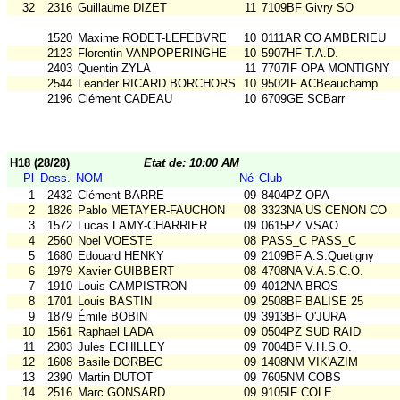
32
2316
Guillaume DIZET
11
7109BF Givry SO
1520
Maxime RODET-LEFEBVRE
10
0111AR CO AMBERIEU
2123
Florentin VANPOPERINGHE
10
5907HF T.A.D.
2403
Quentin ZYLA
11
7707IF OPA MONTIGNY
2544
Leander RICARD BORCHORST
10
9502IF ACBeauchamp
2196
Clément CADEAU
10
6709GE SCBarr
H18 (28/28)
Etat de: 10:00 AM
Pl
Doss.
NOM
Né
Club
1
2432
Clément BARRE
09
8404PZ OPA
2
1826
Pablo METAYER-FAUCHON
08
3323NA US CENON CO
3
1572
Lucas LAMY-CHARRIER
09
0615PZ VSAO
4
2560
Noël VOESTE
08
PASS_C PASS_C
5
1680
Edouard HENKY
09
2109BF A.S.Quetigny
6
1979
Xavier GUIBBERT
08
4708NA V.A.S.C.O.
7
1910
Louis CAMPISTRON
09
4012NA BROS
8
1701
Louis BASTIN
09
2508BF BALISE 25
9
1879
Émile BOBIN
09
3913BF O'JURA
10
1561
Raphael LADA
09
0504PZ SUD RAID
11
2303
Jules ECHILLEY
09
7004BF V.H.S.O.
12
1608
Basile DORBEC
09
1408NM VIK'AZIM
13
2390
Martin DUTOT
09
7605NM COBS
14
2516
Marc GONSARD
09
9105IF COLE