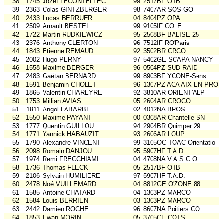
38
1745
Jozef LECONTELLEC
99
2517BF OTB
39
2363
Colas GINTZBURGER
98
7407AR SOS-GO
40
2433
Lucas BERRUER
04
8404PZ OPA
41
2509
Arnault BESTEL
99
9105IF COLE
42
1722
Martin RUDKIEWICZ
95
2508BF BALISE 25
43
2376
Anthony CLERTON
96
7512IF RO'Paris
44
1843
Etienne REMAUD
92
3502BR CRCO
45
2002
Hugo PERNY
97
5402GE SCAPA NANCY
46
1558
Maxime BERGER
96
0504PZ SUD RAID
47
2483
Gaëtan BERNARD
99
8903BF YCONE-Sens
48
1591
Benjamin CHOLET
96
1307PZ ACA AIX EN PRO
49
1865
Valentin CHAREYRE
92
3810AR ORIENT'ALP
50
1753
Millian AVIAS
05
2604AR CROCO
51
1911
Angel LABARBE
02
4012NA BROS
52
1550
Maxime PAYANT
00
0308AR Chantelle SN
53
1777
Quentin GUILLOU
94
2904BR Quimper 29
54
1771
Yannick HABAUZIT
93
2606AR LOUP
55
1790
Alexandre VINCENT
99
3105OC TOAC Orientatio
56
2098
Romain DANJOU
95
5907HF T.A.D.
57
1974
Remi FRECCHIAMI
04
4708NA V.A.S.C.O.
58
1736
Thomas FLECK
05
2517BF OTB
59
2106
Sylvain HUMILIERE
97
5907HF T.A.D.
60
2478
Noé VUILLEMARD
04
8812GE O'ZONE 88
61
1585
Antoine CHATARD
04
1303PZ MARCO
62
1584
Louis BERRIEN
03
1303PZ MARCO
63
2442
Damien ROCHE
96
8607NA Poitiers CO
64
1853
Ewan MORIN
05
3705CE COTS