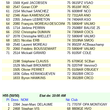
59
1569
Kjetil JACOBSEN
75
0615PZ VSAO
60
2547
Goran COP
75
9510IF ROC
61
2154
Michael SANCHEZ
76
6008HF NCO
62
2346
Alain KAMENSCAK
72
7311AR ANO
63
2355
Johann LEBRETON
74
7404AR ASO
64
2080
François MOREAU-DESCOINGS
75
5906HF VALMO
65
1714
Jérôme PERRIN
73
2508BF BALISE 25
66
2332
Christophe DUMAIN
74
7309AR COCS
67
2078
Christophe MIELLET
72
5906HF VALMO
68
1821
Nicolas ERB
74
3319NA SMOG
69
2540
Laurent MOREAU
74
9502IF ACBeauchamp
70
2060
Frédéric BOUSSEMART
73
5906HF VALMO
71
2514
Mickaël GIRARD
75
9105IF COLE
2198
Stéphane CLAUSS
75
6709GE SCBarr
1529
Michaël BROUWIER
76
0207HF VervinsO
1505
Olivier PERRET
75
0109AR O'BUGEY
1836
Gilles KERANGUEVEN
72
3502BR CRCO
1833
Byron HAWKINS
74
3502BR CRCO
H55 (50/50)
Etat de: 10:00 AM
Pl
Doss.
NOM
Né
Club
1
2394
Jean-Marc DELAUME
71
7707IF OPA MONTIGNY
2
2468
Stephan VIS
68
8809GE HVO