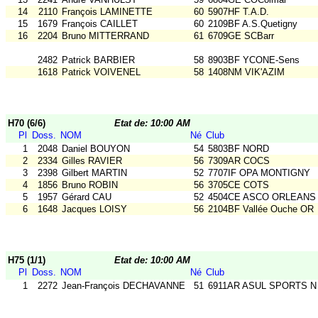
14
2110
François LAMINETTE
60
5907HF T.A.D.
15
1679
François CAILLET
60
2109BF A.S.Quetigny
16
2204
Bruno MITTERRAND
61
6709GE SCBarr
2482
Patrick BARBIER
58
8903BF YCONE-Sens
1618
Patrick VOIVENEL
58
1408NM VIK'AZIM
H70 (6/6)
Etat de: 10:00 AM
Pl
Doss.
NOM
Né
Club
1
2048
Daniel BOUYON
54
5803BF NORD
2
2334
Gilles RAVIER
56
7309AR COCS
3
2398
Gilbert MARTIN
52
7707IF OPA MONTIGNY
4
1856
Bruno ROBIN
56
3705CE COTS
5
1957
Gérard CAU
52
4504CE ASCO ORLEANS
6
1648
Jacques LOISY
56
2104BF Vallée Ouche OR
H75 (1/1)
Etat de: 10:00 AM
Pl
Doss.
NOM
Né
Club
1
2272
Jean-François DECHAVANNE
51
6911AR ASUL SPORTS N