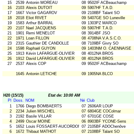
15
2539
Antonin MOREAU
08
9502IF ACBeauchamp
16
2103
Alexis DUTOIT
09
5907HF T.A.D.
17
1667
Victor GAGAROV
09
2108BF Talant SO
18
2018
Eliot RIVET
09
5407GE SO Luneville
19
1583
Arthur BARRAL
09
1303PZ MARCO
20
2107
Nael JACQUENS
09
5907HF T.A.D.
21
1901
Remi MENELOT
08
3914BF JSO
22
1971
Loan FILLON
08
4708NA V.A.S.C.O.
23
2315
Gauthier DE CANDOLLE
08
7109BF Givry SO
24
1598
Raphaël GUYON
09
1403NM O. CAENNAISE
25
1913
Kévin LAFARGUE-OLIVIER
08
4012NA BROS
26
1912
David LAFARGUE-OLIVIER
08
4012NA BROS
27
2537
Alexis COP
09
9502IF ACBeauchamp
1645
Antonin LETICHE
09
1905NA BLCO
H20 (15/15)
Etat de: 10:00 AM
Pl
Doss.
NOM
Né
Club
1
1766
Diego BOMBAERTS
07
2606AR LOUP
2
2234
Julien MISCHEL
07
6804GE COColmar
3
2192
Basile VILLAR
07
6701GE COSE
4
2499
Oscar MOINE
06
8903BF YCONE-Sens
5
1652
Louis FOSSAERT-AUCORDONNIER
07
2105BF ADOChenôve
6
1672
Thibaut MATHOT
07
2108BF Talant SO