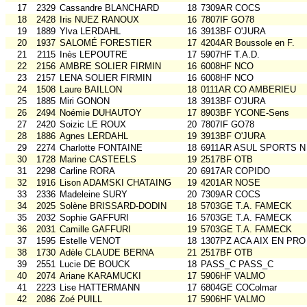
17
2329
Cassandre BLANCHARD
18
7309AR COCS
18
2428
Iris NUEZ RANOUX
16
7807IF GO78
19
1889
Ylva LERDAHL
16
3913BF O'JURA
20
1937
SALOMÉ FORESTIER
17
4204AR Boussole en F.
21
2115
Inès LEPOUTRE
17
5907HF T.A.D.
22
2156
AMBRE SOLIER FIRMIN
16
6008HF NCO
23
2157
LENA SOLIER FIRMIN
16
6008HF NCO
24
1508
Laure BAILLON
18
0111AR CO AMBERIEU
25
1885
Miri GONON
18
3913BF O'JURA
26
2494
Noémie DUHAUTOY
17
8903BF YCONE-Sens
27
2420
Soizic LE ROUX
20
7807IF GO78
28
1886
Agnes LERDAHL
19
3913BF O'JURA
29
2274
Charlotte FONTAINE
18
6911AR ASUL SPORTS N
30
1728
Marine CASTEELS
19
2517BF OTB
31
2298
Carline RORA
20
6917AR COPIDO
32
1916
Lison ADAMSKI CHATAING
19
4201AR NOSE
33
2336
Madeleine SURY
20
7309AR COCS
34
2025
Solène BRISSARD-DODIN
18
5703GE T.A. FAMECK
35
2032
Sophie GAFFURI
16
5703GE T.A. FAMECK
36
2031
Camille GAFFURI
19
5703GE T.A. FAMECK
37
1595
Estelle VENOT
18
1307PZ ACA AIX EN PRO
38
1730
Adèle CLAUDE BERNA
21
2517BF OTB
39
2551
Lucie DE BOUCK
18
PASS_C PASS_C
40
2074
Ariane KARAMUCKI
17
5906HF VALMO
41
2223
Lise HATTERMANN
17
6804GE COColmar
42
2086
Zoé PUILL
17
5906HF VALMO