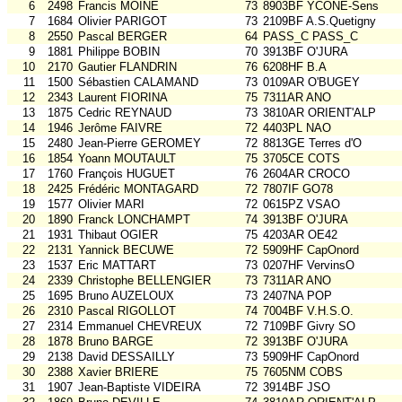
6
2498
Francis MOINE
73
8903BF YCONE-Sens
7
1684
Olivier PARIGOT
73
2109BF A.S.Quetigny
8
2550
Pascal BERGER
64
PASS_C PASS_C
9
1881
Philippe BOBIN
70
3913BF O'JURA
10
2170
Gautier FLANDRIN
76
6208HF B.A
11
1500
Sébastien CALAMAND
73
0109AR O'BUGEY
12
2343
Laurent FIORINA
75
7311AR ANO
13
1875
Cedric REYNAUD
73
3810AR ORIENT'ALP
14
1946
Jerôme FAIVRE
72
4403PL NAO
15
2480
Jean-Pierre GEROMEY
72
8813GE Terres d'O
16
1854
Yoann MOUTAULT
75
3705CE COTS
17
1760
François HUGUET
76
2604AR CROCO
18
2425
Frédéric MONTAGARD
72
7807IF GO78
19
1577
Olivier MARI
72
0615PZ VSAO
20
1890
Franck LONCHAMPT
74
3913BF O'JURA
21
1931
Thibaut OGIER
75
4203AR OE42
22
2131
Yannick BECUWE
72
5909HF CapOnord
23
1537
Eric MATTART
73
0207HF VervinsO
24
2339
Christophe BELLENGIER
73
7311AR ANO
25
1695
Bruno AUZELOUX
73
2407NA POP
26
2310
Pascal RIGOLLOT
74
7004BF V.H.S.O.
27
2314
Emmanuel CHEVREUX
72
7109BF Givry SO
28
1878
Bruno BARGE
72
3913BF O'JURA
29
2138
David DESSAILLY
73
5909HF CapOnord
30
2388
Xavier BRIERE
75
7605NM COBS
31
1907
Jean-Baptiste VIDEIRA
72
3914BF JSO