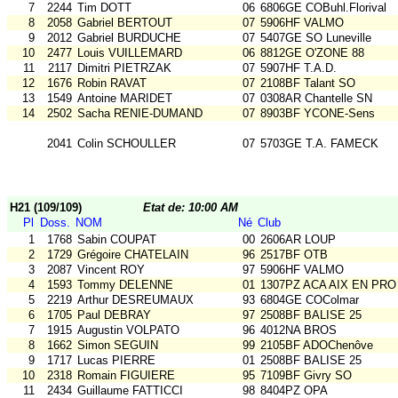
7
2244
Tim DOTT
06
6806GE COBuhl.Florival
8
2058
Gabriel BERTOUT
07
5906HF VALMO
9
2012
Gabriel BURDUCHE
07
5407GE SO Luneville
10
2477
Louis VUILLEMARD
06
8812GE O'ZONE 88
11
2117
Dimitri PIETRZAK
07
5907HF T.A.D.
12
1676
Robin RAVAT
07
2108BF Talant SO
13
1549
Antoine MARIDET
07
0308AR Chantelle SN
14
2502
Sacha RENIE-DUMAND
07
8903BF YCONE-Sens
2041
Colin SCHOULLER
07
5703GE T.A. FAMECK
H21 (109/109)
Etat de: 10:00 AM
Pl
Doss.
NOM
Né
Club
1
1768
Sabin COUPAT
00
2606AR LOUP
2
1729
Grégoire CHATELAIN
96
2517BF OTB
3
2087
Vincent ROY
97
5906HF VALMO
4
1593
Tommy DELENNE
01
1307PZ ACA AIX EN PRO
5
2219
Arthur DESREUMAUX
93
6804GE COColmar
6
1705
Paul DEBRAY
97
2508BF BALISE 25
7
1915
Augustin VOLPATO
96
4012NA BROS
8
1662
Simon SEGUIN
99
2105BF ADOChenôve
9
1717
Lucas PIERRE
01
2508BF BALISE 25
10
2318
Romain FIGUIERE
95
7109BF Givry SO
11
2434
Guillaume FATTICCI
98
8404PZ OPA