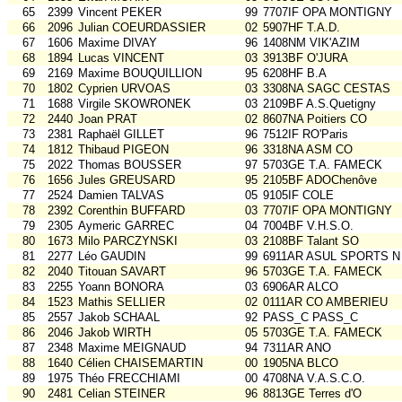
65
2399
Vincent PEKER
99
7707IF OPA MONTIGNY
66
2096
Julian COEURDASSIER
02
5907HF T.A.D.
67
1606
Maxime DIVAY
96
1408NM VIK'AZIM
68
1894
Lucas VINCENT
03
3913BF O'JURA
69
2169
Maxime BOUQUILLION
95
6208HF B.A
70
1802
Cyprien URVOAS
03
3308NA SAGC CESTAS
71
1688
Virgile SKOWRONEK
03
2109BF A.S.Quetigny
72
2440
Joan PRAT
02
8607NA Poitiers CO
73
2381
Raphaël GILLET
96
7512IF RO'Paris
74
1812
Thibaud PIGEON
96
3318NA ASM CO
75
2022
Thomas BOUSSER
97
5703GE T.A. FAMECK
76
1656
Jules GREUSARD
95
2105BF ADOChenôve
77
2524
Damien TALVAS
05
9105IF COLE
78
2392
Corenthin BUFFARD
03
7707IF OPA MONTIGNY
79
2305
Aymeric GARREC
04
7004BF V.H.S.O.
80
1673
Milo PARCZYNSKI
03
2108BF Talant SO
81
2277
Léo GAUDIN
99
6911AR ASUL SPORTS N
82
2040
Titouan SAVART
96
5703GE T.A. FAMECK
83
2255
Yoann BONORA
03
6906AR ALCO
84
1523
Mathis SELLIER
02
0111AR CO AMBERIEU
85
2557
Jakob SCHAAL
92
PASS_C PASS_C
86
2046
Jakob WIRTH
05
5703GE T.A. FAMECK
87
2348
Maxime MEIGNAUD
94
7311AR ANO
88
1640
Célien CHAISEMARTIN
00
1905NA BLCO
89
1975
Théo FRECCHIAMI
00
4708NA V.A.S.C.O.
90
2481
Celian STEINER
96
8813GE Terres d'O