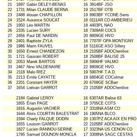
21
1897
Gabin DELEY-BENAS
16
3914BF JSO
22
1731
Milan CLAUDE BERNA
19
2517BF OTB
23
2488
élouan CHAPILLON
19
8903BF YCONE-Sens
24
1524
Auxence SOUCAT
18
0111AR CO AMBERIEU
25
1950
Léo MARTIN
18
4403PL NAO
26
2335
Lucien SURY
18
7309AR COCS
27
2456
Paul DE NARDIN
20
8809GE HVO
28
2401
Baptiste ZYLA
16
7707IF OPA MONTIGNY
29
1986
Marin FAUVEL
18
5116GE ASO Sillery
30
1650
Ernest CHANDEZON
19
2105BF ADOChenôve
31
1721
Gauvain ROBERT
18
2508BF BALISE 25
32
2053
Marek BARTOS
18
5906HF VALMO
33
2467
Nino VALDENAIRE
22
8809GE HVO
34
2118
Malo RIEZ
19
5907HF T.A.D.
35
2213
Emile CAYATTE
19
6804GE COColmar
36
2201
Constant HAYER
20
6709GE SCBarr
37
1654
Loévan GARROT
23
2105BF ADOChenôve
2184
Gabriel LEROY
16
6307AR Balise 63
1855
Érian PAGE
18
3705CE COTS
1816
Augustin VACHER
17
3318NA ASM CO
1644
Aloïs COURTIN BALESTRAT
16
1905NA BLCO
1594
Charly FALQUE DODIN
20
1307PZ ACA AIX EN PRO
1655
Louison GARROT
22
2105BF ADOChenôve
1827
Lucien RANNOU-SERINE
17
3323NA US CENON CO
1795
Samuel DOUNON MONCLA
17
3308NA SAGC CESTAS