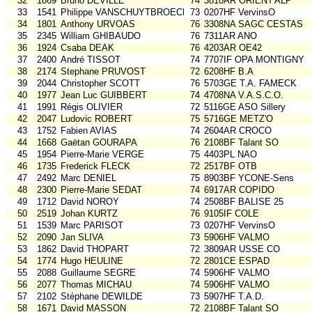
32
1869
Bruno DEVILLE
74
3810AR ORIENT'ALP
33
1541
Philippe VANSCHUYTBROECK
73
0207HF VervinsO
34
1801
Anthony URVOAS
76
3308NA SAGC CESTAS
35
2345
William GHIBAUDO
76
7311AR ANO
36
1924
Csaba DEAK
76
4203AR OE42
37
2400
André TISSOT
74
7707IF OPA MONTIGNY
38
2174
Stephane PRUVOST
72
6208HF B.A
39
2044
Christopher SCOTT
76
5703GE T.A. FAMECK
40
1977
Jean Luc GUIBBERT
74
4708NA V.A.S.C.O.
41
1991
Régis OLIVIER
72
5116GE ASO Sillery
42
2047
Ludovic ROBERT
75
5716GE METZ'O
43
1752
Fabien AVIAS
74
2604AR CROCO
44
1668
Gaëtan GOURAPA
76
2108BF Talant SO
45
1954
Pierre-Marie VERGE
75
4403PL NAO
46
1735
Frederick FLECK
72
2517BF OTB
47
2492
Marc DENIEL
75
8903BF YCONE-Sens
48
2300
Pierre-Marie SEDAT
74
6917AR COPIDO
49
1712
David NOROY
74
2508BF BALISE 25
50
2519
Johan KURTZ
76
9105IF COLE
51
1539
Marc PARISOT
73
0207HF VervinsO
52
2090
Jan SLIVA
73
5906HF VALMO
53
1862
David THOPART
72
3809AR USSE CO
54
1774
Hugo HEULINE
72
2801CE ESPAD
55
2088
Guillaume SEGRE
74
5906HF VALMO
56
2077
Thomas MICHAU
74
5906HF VALMO
57
2102
Stéphane DEWILDE
73
5907HF T.A.D.
58
1671
David MASSON
72
2108BF Talant SO