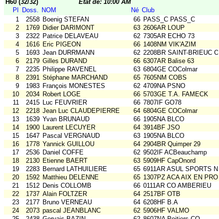
H60 (32/32)
Etat de: 10:00 AM
Pl
Doss.
NOM
Né
Club
1
2558
Boenig STEFAN
66
PASS_C PASS_C
2
1769
Didier DARIMONT
63
2606AR LOUP
3
2322
Patrice DELAVEAU
62
7305AR ECHO 73
4
1616
Eric PIGEON
66
1408NM VIK'AZIM
5
1693
Jean DURRMANN
62
2208BR SAINT-BRIEUC 
6
2179
Gilles DURAND
66
6307AR Balise 63
7
2235
Philippe RAVENEL
63
6804GE COColmar
8
2391
Stéphane MARCHAND
65
7605NM COBS
9
1983
François MONESTES
62
4709NA PSNO
10
2034
Robert LOGE
66
5703GE T.A. FAMECK
11
2415
Luc FEUVRIER
66
7807IF GO78
12
2218
Jean Luc CLAUDEPIERRE
64
6804GE COColmar
13
1639
Yvan BRUNAUD
66
1905NA BLCO
14
1900
Laurent LECUYER
64
3914BF JSO
15
1647
Pascal VERGNAUD
63
1905NA BLCO
16
1778
Yannick GUILLOU
64
2904BR Quimper 29
17
2536
Daniel COFFE
62
9502IF ACBeauchamp
18
2130
Etienne BAERT
63
5909HF CapOnord
19
2283
Bernard LATHUILIERE
65
6911AR ASUL SPORTS N
20
1592
Matthieu DELENNE
65
1307PZ ACA AIX EN PRO
21
1512
Denis COLLOMB
66
0111AR CO AMBERIEU
22
1737
Alain FOLTZER
64
2517BF OTB
23
2177
Bruno VERNEAU
64
6208HF B.A
24
2073
pascal JEANBLANC
62
5906HF VALMO
25
2438
Gervais BAZIN
62
8607NA Poitiers CO