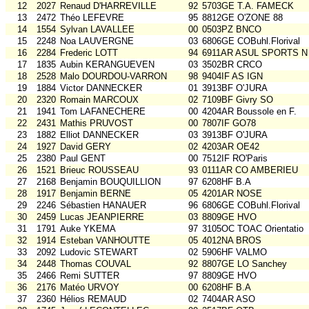
12
2027
Renaud D'HARREVILLE
92
5703GE T.A. FAMECK
13
2472
Théo LEFEVRE
95
8812GE O'ZONE 88
14
1554
Sylvan LAVALLEE
00
0503PZ BNCO
15
2248
Noa LAUVERGNE
03
6806GE COBuhl.Florival
16
2284
Frederic LOTT
94
6911AR ASUL SPORTS N
17
1835
Aubin KERANGUEVEN
03
3502BR CRCO
18
2528
Malo DOURDOU-VARRON
98
9404IF AS IGN
19
1884
Victor DANNECKER
01
3913BF O'JURA
20
2320
Romain MARCOUX
02
7109BF Givry SO
21
1941
Tom LAFANECHERE
00
4204AR Boussole en F.
22
2431
Mathis PRUVOST
00
7807IF GO78
23
1882
Elliot DANNECKER
03
3913BF O'JURA
24
1927
David GERY
02
4203AR OE42
25
2380
Paul GENT
00
7512IF RO'Paris
26
1521
Brieuc ROUSSEAU
93
0111AR CO AMBERIEU
27
2168
Benjamin BOUQUILLION
97
6208HF B.A
28
1917
Benjamin BERNE
05
4201AR NOSE
29
2246
Sébastien HANAUER
96
6806GE COBuhl.Florival
30
2459
Lucas JEANPIERRE
03
8809GE HVO
31
1791
Auke YKEMA
97
3105OC TOAC Orientatio
32
1914
Esteban VANHOUTTE
05
4012NA BROS
33
2092
Ludovic STEWART
02
5906HF VALMO
34
2448
Thomas COUVAL
92
8807GE LO Sanchey
35
2466
Remi SUTTER
97
8809GE HVO
36
2176
Matéo URVOY
00
6208HF B.A
37
2360
Hélios REMAUD
02
7404AR ASO