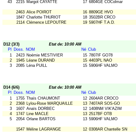
43
2215
Margot CAYATTE
17
6804GE COColmar
2463
Alice POIROT
16
8809GE HVO
1847
Charlotte THURIOT
18
3502BR CRCO
2114
Clémence LEPOUTRE
19
5907HF T.A.D.
D12 (3/3)
Etat de: 10:00 AM
Pl
Doss.
NOM
Né
Club
1
2423
Noémie MESTIVIER
15
7807IF GO78
2
1945
Léane DURAND
15
4403PL NAO
3
2085
Léna PUILL
15
5906HF VALMO
D14 (6/6)
Etat de: 10:00 AM
Pl
Doss.
NOM
Né
Club
1
1755
Thaïs CHAUMONT
12
2604AR CROCO
2
2368
Lylou-Rose MARQUAILLE
13
7407AR SOS-GO
3
1607
Anaïs DORBEC
12
1408NM VIK'AZIM
4
1747
Line MACLE
13
2517BF OTB
5
2054
Orlane BARTOS
13
5906HF VALMO
1547
Méline LAGRANGE
12
0308AR Chantelle SN