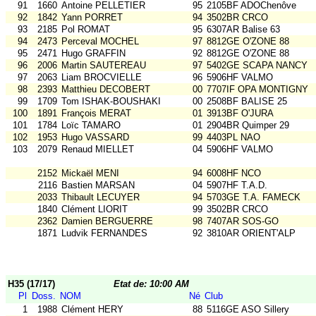
91
1660
Antoine PELLETIER
95
2105BF ADOChenôve
92
1842
Yann PORRET
94
3502BR CRCO
93
2185
Pol ROMAT
95
6307AR Balise 63
94
2473
Perceval MOCHEL
97
8812GE O'ZONE 88
95
2471
Hugo GRAFFIN
92
8812GE O'ZONE 88
96
2006
Martin SAUTEREAU
97
5402GE SCAPA NANCY
97
2063
Liam BROCVIELLE
96
5906HF VALMO
98
2393
Matthieu DECOBERT
00
7707IF OPA MONTIGNY
99
1709
Tom ISHAK-BOUSHAKI
00
2508BF BALISE 25
100
1891
François MERAT
01
3913BF O'JURA
101
1784
Loïc TAMARO
01
2904BR Quimper 29
102
1953
Hugo VASSARD
99
4403PL NAO
103
2079
Renaud MIELLET
04
5906HF VALMO
2152
Mickaël MENI
94
6008HF NCO
2116
Bastien MARSAN
04
5907HF T.A.D.
2033
Thibault LECUYER
94
5703GE T.A. FAMECK
1840
Clément LIORIT
99
3502BR CRCO
2362
Damien BERGUERRE
98
7407AR SOS-GO
1871
Ludvik FERNANDES
92
3810AR ORIENT'ALP
H35 (17/17)
Etat de: 10:00 AM
Pl
Doss.
NOM
Né
Club
1
1988
Clément HERY
88
5116GE ASO Sillery