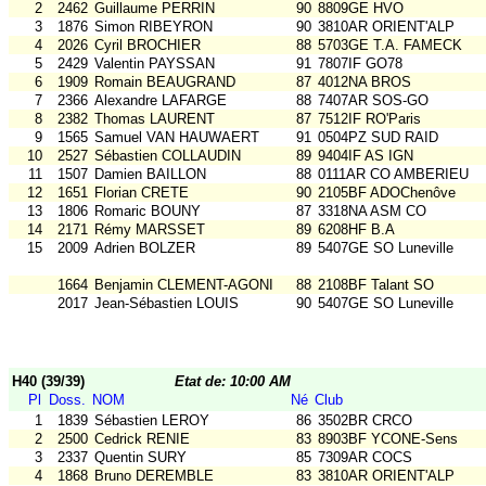
2
2462
Guillaume PERRIN
90
8809GE HVO
3
1876
Simon RIBEYRON
90
3810AR ORIENT'ALP
4
2026
Cyril BROCHIER
88
5703GE T.A. FAMECK
5
2429
Valentin PAYSSAN
91
7807IF GO78
6
1909
Romain BEAUGRAND
87
4012NA BROS
7
2366
Alexandre LAFARGE
88
7407AR SOS-GO
8
2382
Thomas LAURENT
87
7512IF RO'Paris
9
1565
Samuel VAN HAUWAERT
91
0504PZ SUD RAID
10
2527
Sébastien COLLAUDIN
89
9404IF AS IGN
11
1507
Damien BAILLON
88
0111AR CO AMBERIEU
12
1651
Florian CRETE
90
2105BF ADOChenôve
13
1806
Romaric BOUNY
87
3318NA ASM CO
14
2171
Rémy MARSSET
89
6208HF B.A
15
2009
Adrien BOLZER
89
5407GE SO Luneville
1664
Benjamin CLEMENT-AGONI
88
2108BF Talant SO
2017
Jean-Sébastien LOUIS
90
5407GE SO Luneville
H40 (39/39)
Etat de: 10:00 AM
Pl
Doss.
NOM
Né
Club
1
1839
Sébastien LEROY
86
3502BR CRCO
2
2500
Cedrick RENIE
83
8903BF YCONE-Sens
3
2337
Quentin SURY
85
7309AR COCS
4
1868
Bruno DEREMBLE
83
3810AR ORIENT'ALP