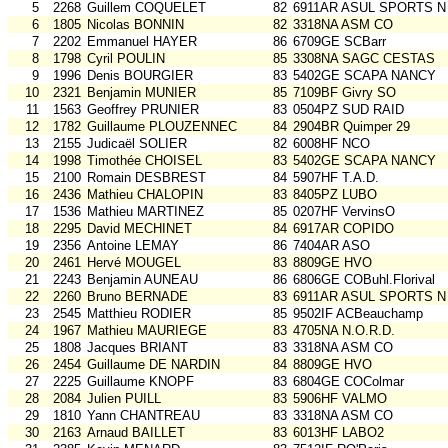
5
2268
Guillem COQUELET
82
6911AR ASUL SPORTS N
6
1805
Nicolas BONNIN
82
3318NA ASM CO
7
2202
Emmanuel HAYER
86
6709GE SCBarr
8
1798
Cyril POULIN
85
3308NA SAGC CESTAS
9
1996
Denis BOURGIER
83
5402GE SCAPA NANCY
10
2321
Benjamin MUNIER
85
7109BF Givry SO
11
1563
Geoffrey PRUNIER
83
0504PZ SUD RAID
12
1782
Guillaume PLOUZENNEC
84
2904BR Quimper 29
13
2155
Judicaël SOLIER
82
6008HF NCO
14
1998
Timothée CHOISEL
83
5402GE SCAPA NANCY
15
2100
Romain DESBREST
84
5907HF T.A.D.
16
2436
Mathieu CHALOPIN
83
8405PZ LUBO
17
1536
Mathieu MARTINEZ
85
0207HF VervinsO
18
2295
David MECHINET
84
6917AR COPIDO
19
2356
Antoine LEMAY
86
7404AR ASO
20
2461
Hervé MOUGEL
83
8809GE HVO
21
2243
Benjamin AUNEAU
86
6806GE COBuhl.Florival
22
2260
Bruno BERNADE
83
6911AR ASUL SPORTS N
23
2545
Matthieu RODIER
85
9502IF ACBeauchamp
24
1967
Mathieu MAURIEGE
83
4705NA N.O.R.D.
25
1808
Jacques BRIANT
83
3318NA ASM CO
26
2454
Guillaume DE NARDIN
84
8809GE HVO
27
2225
Guillaume KNOPF
83
6804GE COColmar
28
2084
Julien PUILL
83
5906HF VALMO
29
1810
Yann CHANTREAU
83
3318NA ASM CO
30
2163
Arnaud BAILLET
83
6013HF LABO2