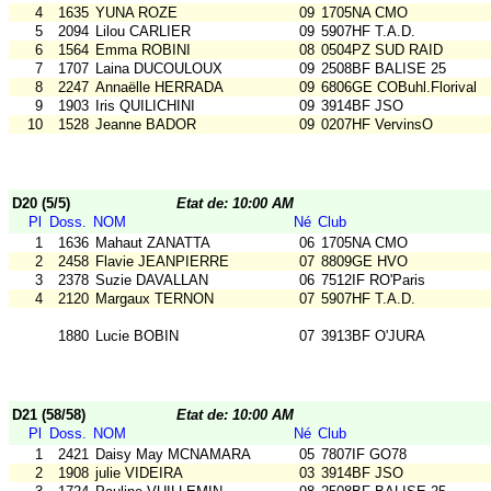
4
1635
YUNA ROZE
09
1705NA CMO
5
2094
Lilou CARLIER
09
5907HF T.A.D.
6
1564
Emma ROBINI
08
0504PZ SUD RAID
7
1707
Laina DUCOULOUX
09
2508BF BALISE 25
8
2247
Annaëlle HERRADA
09
6806GE COBuhl.Florival
9
1903
Iris QUILICHINI
09
3914BF JSO
10
1528
Jeanne BADOR
09
0207HF VervinsO
D20 (5/5)
Etat de: 10:00 AM
Pl
Doss.
NOM
Né
Club
1
1636
Mahaut ZANATTA
06
1705NA CMO
2
2458
Flavie JEANPIERRE
07
8809GE HVO
3
2378
Suzie DAVALLAN
06
7512IF RO'Paris
4
2120
Margaux TERNON
07
5907HF T.A.D.
1880
Lucie BOBIN
07
3913BF O'JURA
D21 (58/58)
Etat de: 10:00 AM
Pl
Doss.
NOM
Né
Club
1
2421
Daisy May MCNAMARA
05
7807IF GO78
2
1908
julie VIDEIRA
03
3914BF JSO