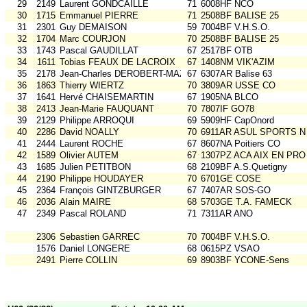
29
2149
Laurent GONDCAILLE
71
6008HF NCO
30
1715
Emmanuel PIERRE
71
2508BF BALISE 25
31
2301
Guy DEMAISON
59
7004BF V.H.S.O.
32
1704
Marc COURJON
70
2508BF BALISE 25
33
1743
Pascal GAUDILLAT
67
2517BF OTB
34
1611
Tobias FEAUX DE LACROIX
67
1408NM VIK'AZIM
35
2178
Jean-Charles DEROBERT-MAZURE
67
6307AR Balise 63
36
1863
Thierry WIERTZ
70
3809AR USSE CO
37
1641
Hervé CHAISEMARTIN
67
1905NA BLCO
38
2413
Jean-Marie FAUQUANT
70
7807IF GO78
39
2129
Philippe ARROQUI
69
5909HF CapOnord
40
2286
David NOALLY
70
6911AR ASUL SPORTS N
41
2444
Laurent ROCHE
67
8607NA Poitiers CO
42
1589
Olivier AUTEM
67
1307PZ ACA AIX EN PRO
43
1685
Julien PETITBON
68
2109BF A.S.Quetigny
44
2190
Philippe HOUDAYER
70
6701GE COSE
45
2364
François GINTZBURGER
67
7407AR SOS-GO
46
2036
Alain MAIRE
68
5703GE T.A. FAMECK
47
2349
Pascal ROLAND
71
7311AR ANO
2306
Sebastien GARREC
70
7004BF V.H.S.O.
1576
Daniel LONGERE
68
0615PZ VSAO
2491
Pierre COLLIN
69
8903BF YCONE-Sens