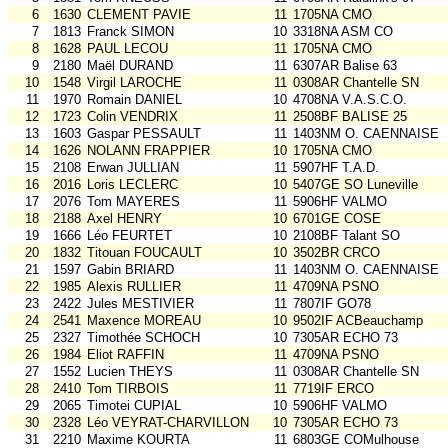
6
1630
CLEMENT PAVIE
11
1705NA CMO
7
1813
Franck SIMON
10
3318NA ASM CO
8
1628
PAUL LECOU
11
1705NA CMO
9
2180
Maël DURAND
11
6307AR Balise 63
10
1548
Virgil LAROCHE
11
0308AR Chantelle SN
11
1970
Romain DANIEL
10
4708NA V.A.S.C.O.
12
1723
Colin VENDRIX
11
2508BF BALISE 25
13
1603
Gaspar PESSAULT
11
1403NM O. CAENNAISE
14
1626
NOLANN FRAPPIER
10
1705NA CMO
15
2108
Erwan JULLIAN
11
5907HF T.A.D.
16
2016
Loris LECLERC
10
5407GE SO Luneville
17
2076
Tom MAYERES
11
5906HF VALMO
18
2188
Axel HENRY
10
6701GE COSE
19
1666
Léo FEURTET
10
2108BF Talant SO
20
1832
Titouan FOUCAULT
10
3502BR CRCO
21
1597
Gabin BRIARD
11
1403NM O. CAENNAISE
22
1985
Alexis RULLIER
11
4709NA PSNO
23
2422
Jules MESTIVIER
11
7807IF GO78
24
2541
Maxence MOREAU
10
9502IF ACBeauchamp
25
2327
Timothée SCHOCH
10
7305AR ECHO 73
26
1984
Eliot RAFFIN
11
4709NA PSNO
27
1552
Lucien THEYS
11
0308AR Chantelle SN
28
2410
Tom TIRBOIS
11
7719IF ERCO
29
2065
Timotei CUPIAL
10
5906HF VALMO
30
2328
Léo VEYRAT-CHARVILLON
10
7305AR ECHO 73
31
2210
Maxime KOURTA
11
6803GE COMulhouse