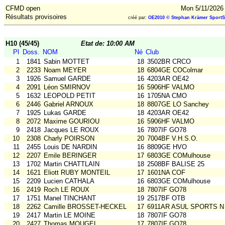
CFMD open
Mon 5/11/2026
Résultats provisoires
créé par:
OE2010 © Stephan Krämer SportS
H10 (45/45)
Etat de: 10:00 AM
Pl
Doss.
NOM
Né
Club
1
1841
Sabin MOTTET
18
3502BR CRCO
2
2233
Noam MEYER
18
6804GE COColmar
3
1926
Samuel GARDE
16
4203AR OE42
4
2091
Léon SMIRNOV
16
5906HF VALMO
5
1632
LEOPOLD PETIT
16
1705NA CMO
6
2446
Gabriel ARNOUX
18
8807GE LO Sanchey
7
1925
Lukas GARDE
18
4203AR OE42
8
2072
Maxime GOURIOU
16
5906HF VALMO
9
2418
Jacques LE ROUX
16
7807IF GO78
10
2308
Charly POIRSON
20
7004BF V.H.S.O.
11
2455
Louis DE NARDIN
16
8809GE HVO
12
2207
Emile BERINGER
17
6803GE COMulhouse
13
1702
Martin CHATTLAIN
18
2508BF BALISE 25
14
1621
Eliott RUBY MONTEIL
17
1601NA COF
15
2209
Lucien CATHALA
16
6803GE COMulhouse
16
2419
Roch LE ROUX
18
7807IF GO78
17
1751
Manel TINCHANT
19
2517BF OTB
18
2262
Camille BROSSET-HECKEL
17
6911AR ASUL SPORTS N
19
2417
Martin LE MOINE
18
7807IF GO78
20
2427
Thomas MOUGEL
17
7807IF GO78