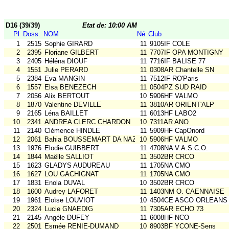
D16 (39/39)
Etat de: 10:00 AM
Pl
Doss.
NOM
Né
Club
1
2515
Sophie GIRARD
11
9105IF COLE
2
2395
Floriane GILBERT
11
7707IF OPA MONTIGNY
3
2405
Héléna DIOUF
11
7716IF BALISE 77
4
1551
Julie PERARD
11
0308AR Chantelle SN
5
2384
Eva MANGIN
11
7512IF RO'Paris
6
1557
Elsa BENEZECH
11
0504PZ SUD RAID
7
2056
Alix BERTOUT
10
5906HF VALMO
8
1870
Valentine DEVILLE
11
3810AR ORIENT'ALP
9
2165
Léna BAILLET
11
6013HF LABO2
10
2341
ANDREA CLERC CHARDON
10
7311AR ANO
11
2140
Clémence HINDLE
11
5909HF CapOnord
12
2061
Bahia BOUSSEMART DA NAZARE
10
5906HF VALMO
13
1976
Elodie GUIBBERT
11
4708NA V.A.S.C.O.
14
1844
Maëlle SALLIOT
11
3502BR CRCO
15
1623
GLADYS AUDUREAU
11
1705NA CMO
16
1627
LOU GACHIGNAT
11
1705NA CMO
17
1831
Enola DUVAL
10
3502BR CRCO
18
1600
Audrey LAFORET
11
1403NM O. CAENNAISE
19
1961
Eloïse LOUVIOT
10
4504CE ASCO ORLEANS
20
2324
Lucie GNAEDIG
11
7305AR ECHO 73
21
2145
Angéle DUFEY
11
6008HF NCO
22
2501
Esmée RENIE-DUMAND
10
8903BF YCONE-Sens