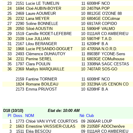
23
2151
Lucie LE TUMELIN
11
6008HF NCO
24
1694
Cloé AUBIN-BOYER
10
2407NA POP
25
2469
Laure AOUMEUR
10
8812GE O'ZONE 88
26
2232
Lana MEYER
10
6804GE COColmar
27
2290
Soline BONNELLE
10
6917AR COPIDO
28
2050
Siloé AOUSTIN
11
5906HF VALMO
29
1519
Camille RODET-LEFEBRE
10
0111AR CO AMBERIEU
30
2109
Lise JULLIAN
10
5907HF T.A.D.
31
2167
Lilou BERANGER
11
6208HF B.A
32
1968
Lucie PESANDO-DOGUET
10
4705NA N.O.R.D.
33
2493
Clémence DUHAUTOY
11
8903BF YCONE-Sens
34
2211
Perrine SEREL
11
6803GE COMulhouse
35
1797
Clara POULIN
11
3308NA SAGC CESTAS
36
2369
Maëlys MARQUAILLE
10
7407AR SOS-GO
2159
Fantine TORNIER
11
6008HF NCO
1824
Romane BOILEAU
10
3323NA US CENON CO
2173
Emma PRUVOST
10
6208HF B.A
D18 (10/10)
Etat de: 10:00 AM
Pl
Doss.
NOM
Né
Club
1
1773
Chloé VAN VYVE COURTOIS
09
2606AR LOUP
2
1663
Ernestine VAISSIER-CULAS
09
2105BF ADOChenôve
3
1511
Eléa BESCOU
09
0111AR CO AMBERIEU