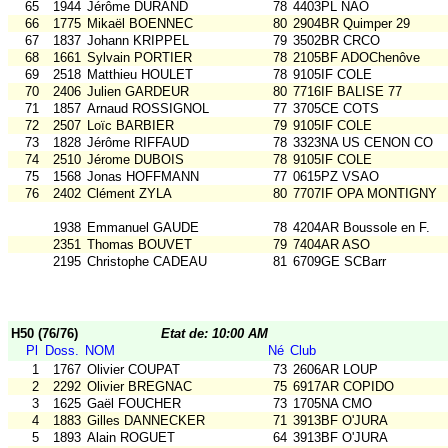
65
1944
Jérôme DURAND
78
4403PL NAO
66
1775
Mikaël BOENNEC
80
2904BR Quimper 29
67
1837
Johann KRIPPEL
79
3502BR CRCO
68
1661
Sylvain PORTIER
78
2105BF ADOChenôve
69
2518
Matthieu HOULET
78
9105IF COLE
70
2406
Julien GARDEUR
80
7716IF BALISE 77
71
1857
Arnaud ROSSIGNOL
77
3705CE COTS
72
2507
Loïc BARBIER
79
9105IF COLE
73
1828
Jérôme RIFFAUD
78
3323NA US CENON CO
74
2510
Jérome DUBOIS
78
9105IF COLE
75
1568
Jonas HOFFMANN
77
0615PZ VSAO
76
2402
Clément ZYLA
80
7707IF OPA MONTIGNY
1938
Emmanuel GAUDE
78
4204AR Boussole en F.
2351
Thomas BOUVET
79
7404AR ASO
2195
Christophe CADEAU
81
6709GE SCBarr
H50 (76/76)
Etat de: 10:00 AM
Pl
Doss.
NOM
Né
Club
1
1767
Olivier COUPAT
73
2606AR LOUP
2
2292
Olivier BREGNAC
75
6917AR COPIDO
3
1625
Gaël FOUCHER
73
1705NA CMO
4
1883
Gilles DANNECKER
71
3913BF O'JURA
5
1893
Alain ROGUET
64
3913BF O'JURA