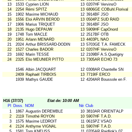
13
1533
Cyprien LION
13
0207HF VervinsO
14
2254
Rémi SPITZ
13
6806GE COBuhl.Florival
15
1902
Maxime MICHAUD
12
3914BF JSO
16
1556
Eloi ARVIN BEROD
13
0504PZ SUD RAID
17
1906
Marius TRIQUET
12
3914BF JSO
18
2135
Hugo DEPAUW
13
5909HF CapOnord
19
1748
Tom MACLE
12
2517BF OTB
20
1951
Arlann MENARD
13
4403PL NAO
21
2024
Arthur BRISSARD-DODIN
13
5703GE T.A. FAMECK
22
1527
Charles BADOR
12
0207HF VervinsO
23
1692
Marin TESSE
12
2109BF A.S.Quetigny
24
2325
Elio MEUNIER PITTO
13
7305AR ECHO 73
1546
Albin JACQUART
12
0308AR Chantelle SN
2409
Raphaël TIRBOIS
13
7719IF ERCO
1939
Mathys GAUDE
12
4204AR Boussole en F.
H16 (37/37)
Etat de: 10:00 AM
Pl
Doss.
NOM
Né
Club
1
1867
Augustin DEREMBLE
10
3810AR ORIENT'ALP
2
2119
Timothé ROYON
10
5907HF T.A.D.
3
1575
Maxime LEDROIT
11
0615PZ VSAO
4
2124
Anthyme VIGNAL
11
5907HF T.A.D.
5
1581
Tom KNEUSS
11
0705AR Raidlink's 07