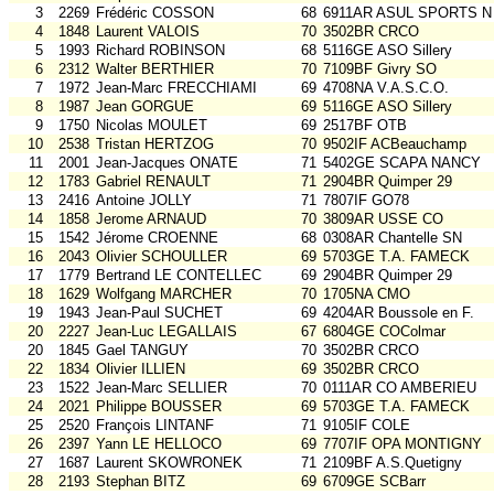
3
2269
Frédéric COSSON
68
6911AR ASUL SPORTS N
4
1848
Laurent VALOIS
70
3502BR CRCO
5
1993
Richard ROBINSON
68
5116GE ASO Sillery
6
2312
Walter BERTHIER
70
7109BF Givry SO
7
1972
Jean-Marc FRECCHIAMI
69
4708NA V.A.S.C.O.
8
1987
Jean GORGUE
69
5116GE ASO Sillery
9
1750
Nicolas MOULET
69
2517BF OTB
10
2538
Tristan HERTZOG
70
9502IF ACBeauchamp
11
2001
Jean-Jacques ONATE
71
5402GE SCAPA NANCY
12
1783
Gabriel RENAULT
71
2904BR Quimper 29
13
2416
Antoine JOLLY
71
7807IF GO78
14
1858
Jerome ARNAUD
70
3809AR USSE CO
15
1542
Jérome CROENNE
68
0308AR Chantelle SN
16
2043
Olivier SCHOULLER
69
5703GE T.A. FAMECK
17
1779
Bertrand LE CONTELLEC
69
2904BR Quimper 29
18
1629
Wolfgang MARCHER
70
1705NA CMO
19
1943
Jean-Paul SUCHET
69
4204AR Boussole en F.
20
2227
Jean-Luc LEGALLAIS
67
6804GE COColmar
20
1845
Gael TANGUY
70
3502BR CRCO
22
1834
Olivier ILLIEN
69
3502BR CRCO
23
1522
Jean-Marc SELLIER
70
0111AR CO AMBERIEU
24
2021
Philippe BOUSSER
69
5703GE T.A. FAMECK
25
2520
François LINTANF
71
9105IF COLE
26
2397
Yann LE HELLOCO
69
7707IF OPA MONTIGNY
27
1687
Laurent SKOWRONEK
71
2109BF A.S.Quetigny
28
2193
Stephan BITZ
69
6709GE SCBarr