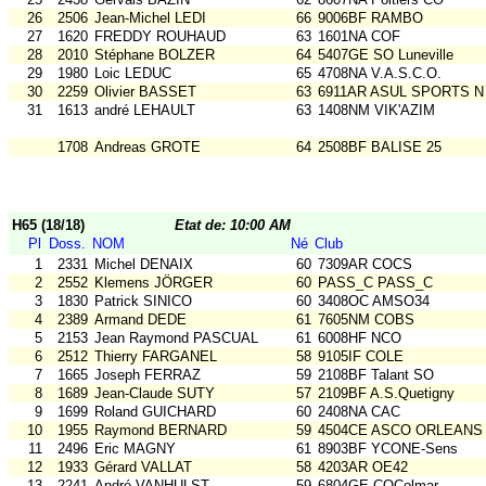
26
2506
Jean-Michel LEDI
66
9006BF RAMBO
27
1620
FREDDY ROUHAUD
63
1601NA COF
28
2010
Stéphane BOLZER
64
5407GE SO Luneville
29
1980
Loic LEDUC
65
4708NA V.A.S.C.O.
30
2259
Olivier BASSET
63
6911AR ASUL SPORTS N
31
1613
andré LEHAULT
63
1408NM VIK'AZIM
1708
Andreas GROTE
64
2508BF BALISE 25
H65 (18/18)
Etat de: 10:00 AM
Pl
Doss.
NOM
Né
Club
1
2331
Michel DENAIX
60
7309AR COCS
2
2552
Klemens JÖRGER
60
PASS_C PASS_C
3
1830
Patrick SINICO
60
3408OC AMSO34
4
2389
Armand DEDE
61
7605NM COBS
5
2153
Jean Raymond PASCUAL
61
6008HF NCO
6
2512
Thierry FARGANEL
58
9105IF COLE
7
1665
Joseph FERRAZ
59
2108BF Talant SO
8
1689
Jean-Claude SUTY
57
2109BF A.S.Quetigny
9
1699
Roland GUICHARD
60
2408NA CAC
10
1955
Raymond BERNARD
59
4504CE ASCO ORLEANS
11
2496
Eric MAGNY
61
8903BF YCONE-Sens
12
1933
Gérard VALLAT
58
4203AR OE42
13
2241
André VANHULST
59
6804GE COColmar