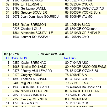
31
2385
Kevin MENARD
83
7512IF RO'Paris
32
1887
Emil LERDAHL
82
3913BF O'JURA
33
1793
Guillaume DANEL
86
3308NA SAGC CESTAS
34
2486
Grégory BOUVIER
85
8903BF YCONE-Sens
35
2071
Jean-Dominique GOURIOU
85
5906HF VALMO
1638
Rafael BRESSON
83
1905NA BLCO
2228
Charles LOUIS
85
6804GE COColmar
1864
Alexandre BOUDVILLE
83
3810AR ORIENT'ALP
1634
Laurent ROUSSEAU
86
1705NA CMO
H45 (79/79)
Etat de: 10:00 AM
Pl
Doss.
NOM
Né
Club
1
2352
Xavier BREGNAC
80
7404AR ASO
2
1963
Nicolas ROLLAND
80
4504CE ASCO ORLEANS
3
2475
Jérémy VUILLEMARD
78
8812GE O'ZONE 88
4
2172
Grégory PRINS
78
6208HF B.A
5
1892
Thomas MICHAUD
81
3913BF O'JURA
6
2408
Miguel TIRBOIS
79
7719IF ERCO
7
1935
Guillaume DEGAND
78
4204AR Boussole en F.
8
2187
Nicolas DEFRASNE
81
6604OC C.O.T.E. 66
9
2055
Thomas BARTOS
78
5906HF VALMO
10
2358
Grégory MEYNIER
80
7404AR ASO
11
1746
Bruno MACLE
77
2517BF OTB