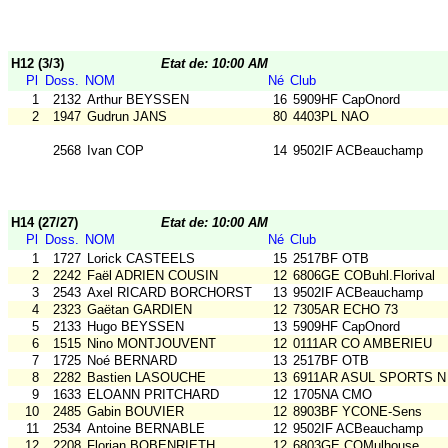
H12 (3/3)
Etat de: 10:00 AM
Pl
Doss.
NOM
Né
Club
1
2132
Arthur BEYSSEN
16
5909HF CapOnord
2
1947
Gudrun JANS
80
4403PL NAO
2568
Ivan COP
14
9502IF ACBeauchamp
H14 (27/27)
Etat de: 10:00 AM
Pl
Doss.
NOM
Né
Club
1
1727
Lorick CASTEELS
15
2517BF OTB
2
2242
Faël ADRIEN COUSIN
12
6806GE COBuhl.Florival
3
2543
Axel RICARD BORCHORST
13
9502IF ACBeauchamp
4
2323
Gaëtan GARDIEN
12
7305AR ECHO 73
5
2133
Hugo BEYSSEN
13
5909HF CapOnord
6
1515
Nino MONTJOUVENT
12
0111AR CO AMBERIEU
7
1725
Noé BERNARD
13
2517BF OTB
8
2282
Bastien LASOUCHE
13
6911AR ASUL SPORTS N
9
1633
ELOANN PRITCHARD
12
1705NA CMO
10
2485
Gabin BOUVIER
12
8903BF YCONE-Sens
11
2534
Antoine BERNABLE
12
9502IF ACBeauchamp
12
2208
Florian BOBENRIETH
12
6803GE COMulhouse