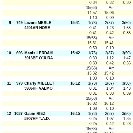
0:34
0:32
0:30
15(68)
Arr
14:57
15:06
1:10
0:09
9
749
Lazare MERLE
15:41
1(73)
2(87)
3(50)
4201AR NOSE
0:41
1:23
1:58
0:41
0:42
0:35
15(68)
Arr
15:31
15:41
0:59
0:10
10
696
Mattis LERDAHL
15:42
1(73)
2(87)
3(50)
3913BF O'JURA
0:30
1:12
1:47
0:30
0:42
0:35
15(68)
Arr
15:32
15:42
1:03
0:10
11
979
Charly MIELLET
16:12
1(73)
2(87)
3(50)
5906HF VALMO
0:31
1:04
1:43
0:31
0:33
0:39
15(68)
Arr
16:02
16:12
1:08
0:10
12
1037
Gabin RIEZ
16:15
1(73)
2(87)
3(50)
5907HF T.A.D.
0:25
1:07
1:35
0:25
0:42
0:28
15(68)
Arr