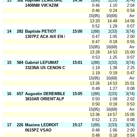
13
302
Raphaël LEMIEGRE
14:56
1(88)
2(33)
3(74)
1408NM VIK'AZIM
0:46
1:10
2:04
0:46
0:24
0:54
15(95)
16(68)
Arr
13:20
14:49
14:56
0:52
1:29
0:07
14
282
Baptiste PETIOT
15:00
1(88)
2(33)
3(74)
1307PZ ACA AIX EN PROV
0:47
1:05
2:00
0:47
0:18
0:55
15(95)
16(68)
Arr
13:28
14:53
15:00
0:53
1:25
0:07
15
584
Gabriel LEFUMAT
15:01
1(88)
2(33)
3(74)
3323NA US CENON CO
1:19
1:38
2:25
1:19
0:19
0:47
15(95)
16(68)
Arr
13:26
14:53
15:01
0:49
1:27
0:08
16
657
Augustin DEREMBLE
15:05
1(88)
2(33)
3(74)
3810AR ORIENT'ALP
0:50
1:09
2:02
0:50
0:19
0:53
15(95)
16(68)
Arr
13:36
14:57
15:05
0:52
1:21
0:08
17
226
Maxime LEDROIT
15:17
1(88)
2(33)
3(74)
0615PZ VSAO
0:48
1:06
2:00
0:48
0:18
0:54