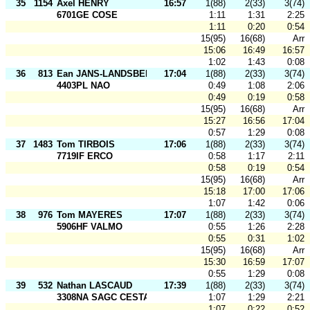
35
1154
Axel HENRY
16:57
1(88)
2(33)
3(74)
6701GE COSE
1:11
1:31
2:25
1:11
0:20
0:54
15(95)
16(68)
Arr
15:06
16:49
16:57
1:02
1:43
0:08
36
813
Ean JANS-LANDSBERG
17:04
1(88)
2(33)
3(74)
4403PL NAO
0:49
1:08
2:06
0:49
0:19
0:58
15(95)
16(68)
Arr
15:27
16:56
17:04
0:57
1:29
0:08
37
1483
Tom TIRBOIS
17:06
1(88)
2(33)
3(74)
7719IF ERCO
0:58
1:17
2:11
0:58
0:19
0:54
15(95)
16(68)
Arr
15:18
17:00
17:06
1:07
1:42
0:06
38
976
Tom MAYERES
17:07
1(88)
2(33)
3(74)
5906HF VALMO
0:55
1:26
2:28
0:55
0:31
1:02
15(95)
16(68)
Arr
15:30
16:59
17:07
0:55
1:29
0:08
39
532
Nathan LASCAUD
17:39
1(88)
2(33)
3(74)
3308NA SAGC CESTAS
1:07
1:29
2:21
1:07
0:22
0:52