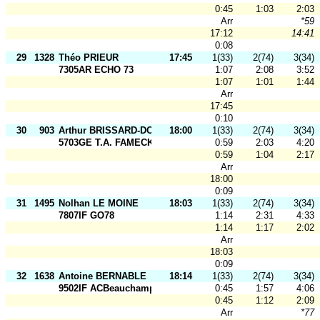
0:45
1:03
2:03
Arr
*59
17:12
14:41
0:08
29
1328
Théo PRIEUR
17:45
1(33)
2(74)
3(34)
7305AR ECHO 73
1:07
2:08
3:52
1:07
1:01
1:44
Arr
17:45
0:10
30
903
Arthur BRISSARD-DODIN
18:00
1(33)
2(74)
3(34)
5703GE T.A. FAMECK
0:59
2:03
4:20
0:59
1:04
2:17
Arr
18:00
0:09
31
1495
Nolhan LE MOINE
18:03
1(33)
2(74)
3(34)
7807IF GO78
1:14
2:31
4:33
1:14
1:17
2:02
Arr
18:03
0:09
32
1638
Antoine BERNABLE
18:14
1(33)
2(74)
3(34)
9502IF ACBeauchamp
0:45
1:57
4:06
0:45
1:12
2:09
Arr
*77