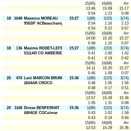
15(95)
16(68)
Arr
13:46
15:09
15:17
0:54
1:23
0:08
18
1648
Maxence MOREAU
15:27
1(88)
2(33)
3(74)
9502IF ACBeauchamp
0:54
1:16
2:13
0:54
0:22
0:57
15(95)
16(68)
Arr
14:00
15:20
15:27
0:49
1:20
0:07
18
136
Maxime RODET-LEFEBVRE
15:27
1(88)
2(33)
3(74)
0111AR CO AMBERIEU
0:41
1:00
1:42
0:41
0:19
0:42
15(95)
16(68)
Arr
14:11
15:20
15:27
0:46
1:09
0:07
20
470
Leni MARCON BRUNET
15:36
1(88)
2(33)
3(74)
2604AR CROCO
0:48
1:05
1:56
0:48
0:17
0:51
15(95)
16(68)
Arr
13:57
15:28
15:36
1:05
1:31
0:08
20
1168
Drisse BENFERHAT
15:36
1(88)
2(33)
3(74)
6804GE COColmar
0:43
1:02
1:58
0:43
0:19
0:56
15(95)
16(68)
Arr
13:53
15:29
15:36