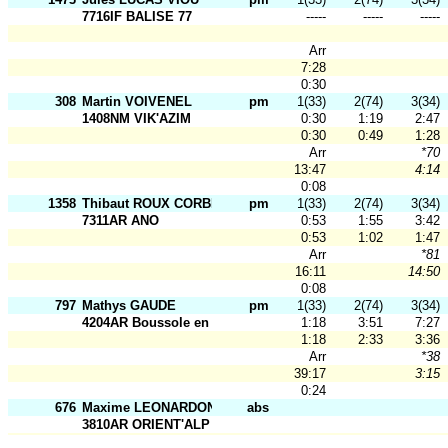
7716IF BALISE 77
-----
-----
-----
Arr
7:28
0:30
308
Martin VOIVENEL
pm
1(33)
2(74)
3(34)
1408NM VIK'AZIM
0:30
1:19
2:47
0:30
0:49
1:28
Arr
*70
13:47
4:14
0:08
1358
Thibaut ROUX CORBIC
pm
1(33)
2(74)
3(34)
7311AR ANO
0:53
1:55
3:42
0:53
1:02
1:47
Arr
*81
16:11
14:50
0:08
797
Mathys GAUDE
pm
1(33)
2(74)
3(34)
4204AR Boussole en F.
1:18
3:51
7:27
1:18
2:33
3:36
Arr
*38
39:17
3:15
0:24
676
Maxime LEONARDON
abs
3810AR ORIENT'ALP