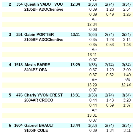
2
354
Quentin VADOT VOUILLON
12:34
1(33)
2(74)
3(34)
2105BF ADOChenôve
0:39
1:28
2:54
0:39
0:49
1:26
Arr
12:34
0:08
3
351
Gabin PORTIER
13:11
1(33)
2(74)
3(34)
2105BF ADOChenôve
0:35
1:28
3:14
0:35
0:53
1:46
Arr
13:11
0:07
4
1518
Alexis BARRE
13:29
1(33)
2(74)
3(34)
8404PZ OPA
0:37
1:29
3:09
0:37
0:52
1:40
Arr
*81
13:29
12:14
0:07
5
476
Charly YVON CRESTEY
13:31
1(33)
2(74)
3(34)
2604AR CROCO
0:44
1:43
3:20
0:44
0:59
1:37
Arr
13:31
0:07
6
1604
Gabriel BRAULT
13:44
1(33)
2(74)
3(34)
9105IF COLE
0:39
1:34
3:11