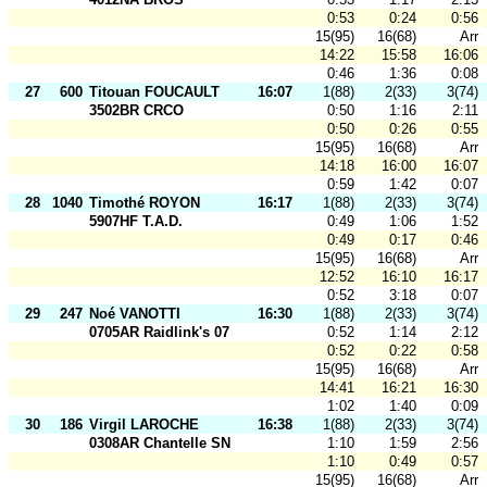
0:53
0:24
0:56
15(95)
16(68)
Arr
14:22
15:58
16:06
0:46
1:36
0:08
27
600
Titouan FOUCAULT
16:07
1(88)
2(33)
3(74)
3502BR CRCO
0:50
1:16
2:11
0:50
0:26
0:55
15(95)
16(68)
Arr
14:18
16:00
16:07
0:59
1:42
0:07
28
1040
Timothé ROYON
16:17
1(88)
2(33)
3(74)
5907HF T.A.D.
0:49
1:06
1:52
0:49
0:17
0:46
15(95)
16(68)
Arr
12:52
16:10
16:17
0:52
3:18
0:07
29
247
Noé VANOTTI
16:30
1(88)
2(33)
3(74)
0705AR Raidlink's 07
0:52
1:14
2:12
0:52
0:22
0:58
15(95)
16(68)
Arr
14:41
16:21
16:30
1:02
1:40
0:09
30
186
Virgil LAROCHE
16:38
1(88)
2(33)
3(74)
0308AR Chantelle SN
1:10
1:59
2:56
1:10
0:49
0:57
15(95)
16(68)
Arr