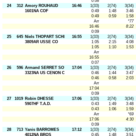
0:08
24
312
Amory ROUHAUD
16:46
1(33)
2(74)
3(34)
1601NA COF
0:49
1:48
3:46
0:49
0:59
1:58
Arr
*77
16:46
8:22
0:09
25
645
Niels THOPART SCHLUTIG
16:55
1(33)
2(74)
3(34)
3809AR USSE CO
1:05
2:15
4:08
1:05
1:10
1:53
Arr
16:55
0:07
26
596
Armand SERRET SOUBIELLE
17:04
1(33)
2(74)
3(34)
3323NA US CENON CO
0:46
1:44
3:47
0:46
0:58
2:03
Arr
17:04
0:09
27
1019
Robin DHESSE
17:06
1(33)
2(74)
3(34)
5907HF T.A.D.
0:43
1:49
3:48
0:43
1:06
1:59
Arr
*69
17:06
4:30
0:09
28
713
Yanis BARROMES
17:12
1(33)
2(74)
3(34)
4012NA BROS
0:45
1:48
3:51