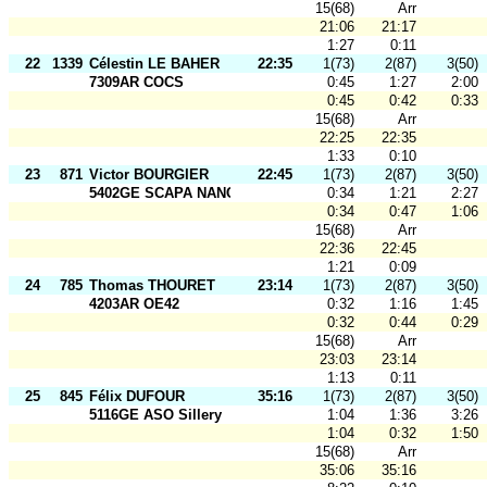
15(68)
Arr
21:06
21:17
1:27
0:11
22
1339
Célestin LE BAHER
22:35
1(73)
2(87)
3(50)
7309AR COCS
0:45
1:27
2:00
0:45
0:42
0:33
15(68)
Arr
22:25
22:35
1:33
0:10
23
871
Victor BOURGIER
22:45
1(73)
2(87)
3(50)
5402GE SCAPA NANCY
0:34
1:21
2:27
0:34
0:47
1:06
15(68)
Arr
22:36
22:45
1:21
0:09
24
785
Thomas THOURET
23:14
1(73)
2(87)
3(50)
4203AR OE42
0:32
1:16
1:45
0:32
0:44
0:29
15(68)
Arr
23:03
23:14
1:13
0:11
25
845
Félix DUFOUR
35:16
1(73)
2(87)
3(50)
5116GE ASO Sillery
1:04
1:36
3:26
1:04
0:32
1:50
15(68)
Arr
35:06
35:16