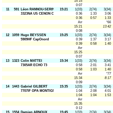
15:15
0:07
11
591
Léon RANNOU-SERINE
15:21
1(33)
2(74)
3(34)
3323NA US CENON CO
0:36
1:33
3:06
0:36
0:57
1:33
Arr
*66
15:21
13:42
0:08
12
1059
Hugo BEYSSEN
15:25
1(33)
2(74)
3(34)
5909HF CapOnord
0:39
1:37
3:17
0:39
0:58
1:40
Arr
15:25
0:07
13
1323
Colin MATTEI
15:34
1(33)
2(74)
3(34)
7305AR ECHO 73
0:58
2:01
3:41
0:58
1:03
1:40
Arr
*77
15:34
8:17
0:09
14
1443
Gabriel GILBERT
15:35
1(33)
2(74)
3(34)
7707IF OPA MONTIGNY
1:04
2:08
4:01
1:04
1:04
1:53
Arr
15:35
0:12
15
1554
Damien ARNOUX
15:45
1(33)
2(74)
3(34)