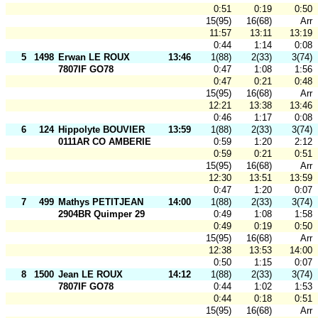
0:51
0:19
0:50
15(95)
16(68)
Arr
11:57
13:11
13:19
0:44
1:14
0:08
5
1498
Erwan LE ROUX
13:46
1(88)
2(33)
3(74)
7807IF GO78
0:47
1:08
1:56
0:47
0:21
0:48
15(95)
16(68)
Arr
12:21
13:38
13:46
0:46
1:17
0:08
6
124
Hippolyte BOUVIER
13:59
1(88)
2(33)
3(74)
0111AR CO AMBERIEU
0:59
1:20
2:12
0:59
0:21
0:51
15(95)
16(68)
Arr
12:30
13:51
13:59
0:47
1:20
0:07
7
499
Mathys PETITJEAN
14:00
1(88)
2(33)
3(74)
2904BR Quimper 29
0:49
1:08
1:58
0:49
0:19
0:50
15(95)
16(68)
Arr
12:38
13:53
14:00
0:50
1:15
0:07
8
1500
Jean LE ROUX
14:12
1(88)
2(33)
3(74)
7807IF GO78
0:44
1:02
1:53
0:44
0:18
0:51
15(95)
16(68)
Arr