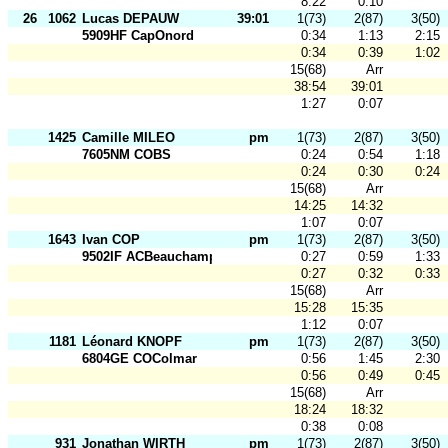
8:22
0:10
26
1062
Lucas DEPAUW
39:01
1(73)
2(87)
3(50)
5909HF CapOnord
0:34
1:13
2:15
0:34
0:39
1:02
15(68)
Arr
38:54
39:01
1:27
0:07
1425
Camille MILEO
pm
1(73)
2(87)
3(50)
7605NM COBS
0:24
0:54
1:18
0:24
0:30
0:24
15(68)
Arr
14:25
14:32
1:07
0:07
1643
Ivan COP
pm
1(73)
2(87)
3(50)
9502IF ACBeauchamp
0:27
0:59
1:33
0:27
0:32
0:33
15(68)
Arr
15:28
15:35
1:12
0:07
1181
Léonard KNOPF
pm
1(73)
2(87)
3(50)
6804GE COColmar
0:56
1:45
2:30
0:56
0:49
0:45
15(68)
Arr
18:24
18:32
0:38
0:08
931
Jonathan WIRTH
pm
1(73)
2(87)
3(50)