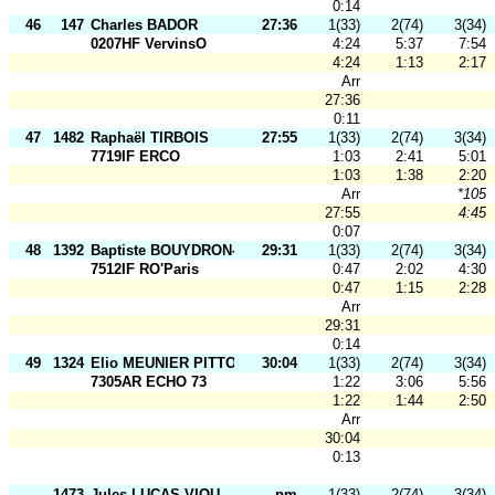
0:14
46
147
Charles BADOR
27:36
1(33)
2(74)
3(34)
0207HF VervinsO
4:24
5:37
7:54
4:24
1:13
2:17
Arr
27:36
0:11
47
1482
Raphaël TIRBOIS
27:55
1(33)
2(74)
3(34)
7719IF ERCO
1:03
2:41
5:01
1:03
1:38
2:20
Arr
*105
27:55
4:45
0:07
48
1392
Baptiste BOUYDRON-SARDA
29:31
1(33)
2(74)
3(34)
7512IF RO'Paris
0:47
2:02
4:30
0:47
1:15
2:28
Arr
29:31
0:14
49
1324
Elio MEUNIER PITTO
30:04
1(33)
2(74)
3(34)
7305AR ECHO 73
1:22
3:06
5:56
1:22
1:44
2:50
Arr
30:04
0:13
1473
Jules LUCAS VIOU
pm
1(33)
2(74)
3(34)