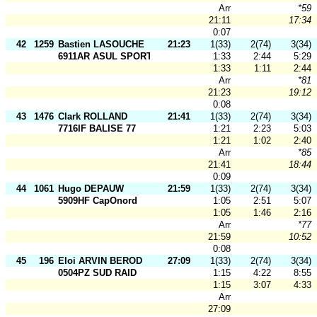
Arr
*59
21:11
17:34
0:07
42
1259
Bastien LASOUCHE
21:23
1(33)
2(74)
3(34)
6911AR ASUL SPORTS NAT
1:33
2:44
5:29
1:33
1:11
2:44
Arr
*81
21:23
19:12
0:08
43
1476
Clark ROLLAND
21:41
1(33)
2(74)
3(34)
7716IF BALISE 77
1:21
2:23
5:03
1:21
1:02
2:40
Arr
*85
21:41
18:44
0:09
44
1061
Hugo DEPAUW
21:59
1(33)
2(74)
3(34)
5909HF CapOnord
1:05
2:51
5:07
1:05
1:46
2:16
Arr
*77
21:59
10:52
0:08
45
196
Eloi ARVIN BEROD
27:09
1(33)
2(74)
3(34)
0504PZ SUD RAID
1:15
4:22
8:55
1:15
3:07
4:33
Arr
27:09