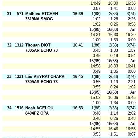
14:49
16:30
16:38
0:57
1:41
0:08
31
571
Mathieu ETCHEN
16:39
1(88)
2(33)
3(74)
3319NA SMOG
1:02
1:28
2:26
1:02
0:26
0:58
15(95)
16(68)
Arr
14:31
16:30
16:39
1:00
1:59
0:09
32
1312
Titouan DIOT
16:41
1(88)
2(33)
3(74)
7305AR ECHO 73
0:45
1:03
1:57
0:45
0:18
0:54
15(95)
16(68)
Arr
14:58
16:33
16:41
0:49
1:35
0:08
33
1331
Léo VEYRAT-CHARVILLON
16:45
1(88)
2(33)
3(74)
7305AR ECHO 73
0:55
1:19
2:21
0:55
0:24
1:02
15(95)
16(68)
Arr
15:02
16:36
16:45
1:00
1:34
0:09
34
1516
Noah AGELOU
16:53
1(88)
2(33)
3(74)
8404PZ OPA
0:48
1:14
2:02
0:48
0:26
0:48
15(95)
16(68)
Arr
14:55
16:46
16:53
0:53
1:51
0:07