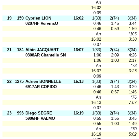
Arr
16:02
0:09
19
159
Cyprien LION
16:02
1(33)
2(74)
3(34)
0207HF VervinsO
0:46
1:45
3:44
0:46
0:59
1:59
Arr
*105
16:02
3:30
0:07
21
184
Albin JACQUART
16:07
1(33)
2(74)
3(34)
0308AR Chantelle SN
1:06
2:09
4:26
1:06
1:03
2:17
Arr
*73
16:07
0:23
0:09
22
1275
Adrien BONNELLE
16:13
1(33)
2(74)
3(34)
6917AR COPIDO
0:46
1:43
3:29
0:46
0:57
1:46
Arr
*76
16:13
7:07
0:07
23
993
Diego SEGRE
16:19
1(33)
2(74)
3(34)
5906HF VALMO
0:55
1:56
3:45
0:55
1:00
1:49
Arr
*70
16:19
5:02