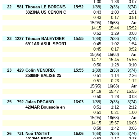
1:00
1:36
0:07
22
581
Titouan LE BORGNE-CASTILLO
15:52
1(88)
2(33)
3(74)
3323NA US CENON CO
0:43
1:00
1:51
0:43
0:17
0:51
15(95)
16(68)
Arr
14:15
15:44
15:52
0:52
1:29
0:08
23
1227
Titouan BALEYDIER
15:55
1(88)
2(33)
3(74)
6911AR ASUL SPORTS NAT
0:45
1:02
1:54
0:45
0:17
0:52
15(95)
16(68)
Arr
14:17
15:45
15:55
0:50
1:28
0:10
23
429
Colin VENDRIX
15:55
1(88)
2(33)
3(74)
2508BF BALISE 25
0:51
1:14
2:26
0:51
0:23
1:12
15(95)
16(68)
Arr
14:19
15:47
15:55
0:50
1:28
0:08
25
792
Jules DEGAND
16:03
1(88)
2(33)
3(74)
4204AR Boussole en F.
0:51
1:12
2:12
0:51
0:21
1:00
15(95)
16(68)
Arr
14:15
15:57
16:03
0:58
1:42
0:06
26
731
Noé TASTET
16:06
1(88)
2(33)
3(74)
4012NA BROS
0:53
1:17
2:13