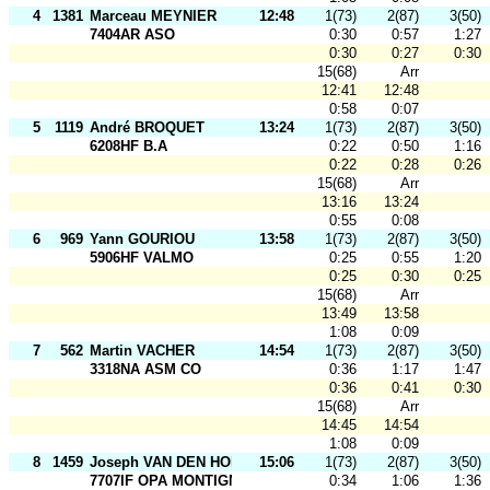
4
1381
Marceau MEYNIER
12:48
1(73)
2(87)
3(50)
7404AR ASO
0:30
0:57
1:27
0:30
0:27
0:30
15(68)
Arr
12:41
12:48
0:58
0:07
5
1119
André BROQUET
13:24
1(73)
2(87)
3(50)
6208HF B.A
0:22
0:50
1:16
0:22
0:28
0:26
15(68)
Arr
13:16
13:24
0:55
0:08
6
969
Yann GOURIOU
13:58
1(73)
2(87)
3(50)
5906HF VALMO
0:25
0:55
1:20
0:25
0:30
0:25
15(68)
Arr
13:49
13:58
1:08
0:09
7
562
Martin VACHER
14:54
1(73)
2(87)
3(50)
3318NA ASM CO
0:36
1:17
1:47
0:36
0:41
0:30
15(68)
Arr
14:45
14:54
1:08
0:09
8
1459
Joseph VAN DEN HOEK
15:06
1(73)
2(87)
3(50)
7707IF OPA MONTIGNY
0:34
1:06
1:36