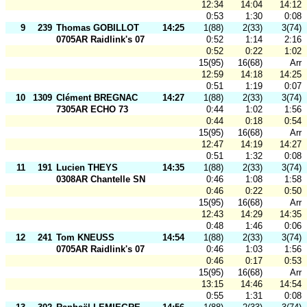
12:34
14:04
14:12
0:53
1:30
0:08
9
239
Thomas GOBILLOT
14:25
1(88)
2(33)
3(74)
0705AR Raidlink's 07
0:52
1:14
2:16
0:52
0:22
1:02
15(95)
16(68)
Arr
12:59
14:18
14:25
0:51
1:19
0:07
10
1309
Clément BREGNAC
14:27
1(88)
2(33)
3(74)
7305AR ECHO 73
0:44
1:02
1:56
0:44
0:18
0:54
15(95)
16(68)
Arr
12:47
14:19
14:27
0:51
1:32
0:08
11
191
Lucien THEYS
14:35
1(88)
2(33)
3(74)
0308AR Chantelle SN
0:46
1:08
1:58
0:46
0:22
0:50
15(95)
16(68)
Arr
12:43
14:29
14:35
0:48
1:46
0:06
12
241
Tom KNEUSS
14:54
1(88)
2(33)
3(74)
0705AR Raidlink's 07
0:46
1:03
1:56
0:46
0:17
0:53
15(95)
16(68)
Arr
13:15
14:46
14:54
0:55
1:31
0:08