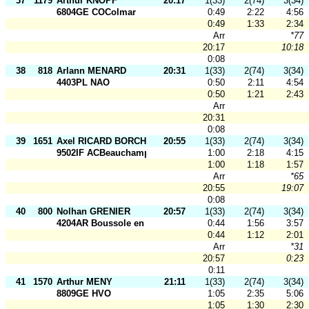
37
1179
Arthur KNOPF
20:17
1(33)
2(74)
3(34)
6804GE COColmar
0:49
2:22
4:56
0:49
1:33
2:34
Arr
*77
20:17
10:18
0:08
38
818
Arlann MENARD
20:31
1(33)
2(74)
3(34)
4403PL NAO
0:50
2:11
4:54
0:50
1:21
2:43
Arr
20:31
0:08
39
1651
Axel RICARD BORCHORST
20:55
1(33)
2(74)
3(34)
9502IF ACBeauchamp
1:00
2:18
4:15
1:00
1:18
1:57
Arr
*65
20:55
19:07
0:08
40
800
Nolhan GRENIER
20:57
1(33)
2(74)
3(34)
4204AR Boussole en F.
0:44
1:56
3:57
0:44
1:12
2:01
Arr
*31
20:57
0:23
0:11
41
1570
Arthur MENY
21:11
1(33)
2(74)
3(34)
8809GE HVO
1:05
2:35
5:06
1:05
1:30
2:30