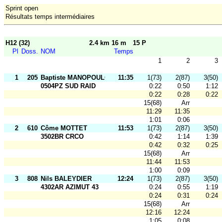
Sprint open
Résultats temps intermédiaires
H12 (32)
2.4 km 16 m
15 P
Pl
Doss.
NOM
Temps
1
2
3
1
205
Baptiste MANOPOULOS
11:35
1(73)
2(87)
3(50)
0504PZ SUD RAID
0:22
0:50
1:12
0:22
0:28
0:22
15(68)
Arr
11:29
11:35
1:01
0:06
2
610
Côme MOTTET
11:53
1(73)
2(87)
3(50)
3502BR CRCO
0:42
1:14
1:39
0:42
0:32
0:25
15(68)
Arr
11:44
11:53
1:00
0:09
3
808
Nils BALEYDIER
12:24
1(73)
2(87)
3(50)
4302AR AZIMUT 43
0:24
0:55
1:19
0:24
0:31
0:24
15(68)
Arr
12:16
12:24
1:05
0:08