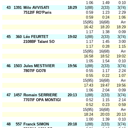
1:06
1:49
0:10
43
1391
Milo AVVISATI
18:29
1(88)
2(33)
3(74)
7512IF RO'Paris
0:59
1:23
2:29
0:59
0:24
1:06
15(95)
16(68)
Arr
16:42
18:20
18:29
1:17
1:38
0:09
45
360
Léo FEURTET
19:02
1(88)
2(33)
3(74)
2108BF Talant SO
1:17
1:45
3:00
1:17
0:28
1:15
15(95)
16(68)
Arr
16:58
18:52
19:02
1:05
1:54
0:10
46
1503
Jules MESTIVIER
19:56
1(88)
2(33)
3(74)
7807IF GO78
0:55
1:17
2:24
0:55
0:22
1:07
15(95)
16(68)
Arr
17:43
19:47
19:56
1:06
2:04
0:09
47
1457
Romain SERRIERE
20:13
1(88)
2(33)
3(74)
7707IF OPA MONTIGNY
0:52
1:15
2:14
0:52
0:23
0:59
15(95)
16(68)
Arr
18:24
20:03
20:13
1:00
1:39
0:10
48
557
Franck SIMON
20:18
1(88)
2(33)
3(74)