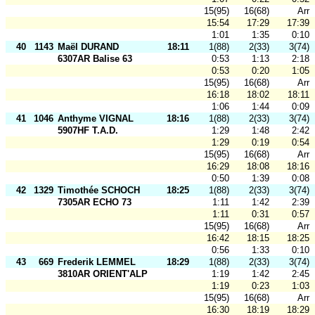
15(95)
16(68)
Arr
15:54
17:29
17:39
1:01
1:35
0:10
40
1143
Maël DURAND
18:11
1(88)
2(33)
3(74)
6307AR Balise 63
0:53
1:13
2:18
0:53
0:20
1:05
15(95)
16(68)
Arr
16:18
18:02
18:11
1:06
1:44
0:09
41
1046
Anthyme VIGNAL
18:16
1(88)
2(33)
3(74)
5907HF T.A.D.
1:29
1:48
2:42
1:29
0:19
0:54
15(95)
16(68)
Arr
16:29
18:08
18:16
0:50
1:39
0:08
42
1329
Timothée SCHOCH
18:25
1(88)
2(33)
3(74)
7305AR ECHO 73
1:11
1:42
2:39
1:11
0:31
0:57
15(95)
16(68)
Arr
16:42
18:15
18:25
0:56
1:33
0:10
43
669
Frederik LEMMEL
18:29
1(88)
2(33)
3(74)
3810AR ORIENT'ALP
1:19
1:42
2:45
1:19
0:23
1:03
15(95)
16(68)
Arr
16:30
18:19
18:29