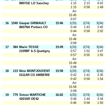
8807GE LO Sanchey
1:15
2:13
4:02
1:15
0:58
1:49
Arr
15:45
0:07
16
1540
Gaspar GRIMAULT
15:46
1(33)
2(74)
3(34)
8607NA Poitiers CO
0:44
1:43
3:45
0:44
0:59
2:02
Arr
15:46
0:09
17
384
Marin TESSE
15:49
1(33)
2(74)
3(34)
2109BF A.S.Quetigny
0:57
1:52
3:47
0:57
0:55
1:55
Arr
15:49
0:08
18
133
Nino MONTJOUVENT
15:58
1(33)
2(74)
3(34)
0111AR CO AMBERIEU
0:42
1:41
3:35
0:42
0:59
1:54
Arr
15:58
0:09
19
779
Simon MARTICHE
16:02
1(33)
2(74)
3(34)
4203AR OE42
0:46
1:44
3:34
0:46
0:58
1:50