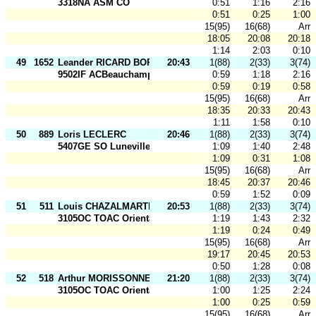
3318NA ASM CO
0:51
1:16
2:16
0:51
0:25
1:00
15(95)
16(68)
Arr
18:05
20:08
20:18
1:14
2:03
0:10
49
1652
Leander RICARD BORCHORST
20:43
1(88)
2(33)
3(74)
9502IF ACBeauchamp
0:59
1:18
2:16
0:59
0:19
0:58
15(95)
16(68)
Arr
18:35
20:33
20:43
1:11
1:58
0:10
50
889
Loris LECLERC
20:46
1(88)
2(33)
3(74)
5407GE SO Luneville
1:09
1:40
2:48
1:09
0:31
1:08
15(95)
16(68)
Arr
18:45
20:37
20:46
0:59
1:52
0:09
51
511
Louis CHAZALMARTIN
20:53
1(88)
2(33)
3(74)
3105OC TOAC Orientatio
1:19
1:43
2:32
1:19
0:24
0:49
15(95)
16(68)
Arr
19:17
20:45
20:53
0:50
1:28
0:08
52
518
Arthur MORISSONNEAU
21:20
1(88)
2(33)
3(74)
3105OC TOAC Orientatio
1:00
1:25
2:24
1:00
0:25
0:59
15(95)
16(68)
Arr