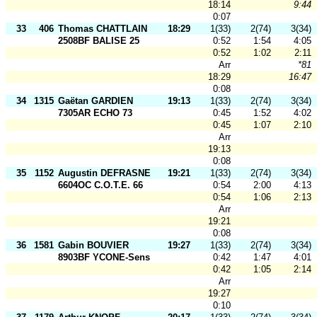
18:14
9:44
0:07
33
406
Thomas CHATTLAIN
18:29
1(33)
2(74)
3(34)
2508BF BALISE 25
0:52
1:54
4:05
0:52
1:02
2:11
Arr
*81
18:29
16:47
0:08
34
1315
Gaëtan GARDIEN
19:13
1(33)
2(74)
3(34)
7305AR ECHO 73
0:45
1:52
4:02
0:45
1:07
2:10
Arr
19:13
0:08
35
1152
Augustin DEFRASNE
19:21
1(33)
2(74)
3(34)
6604OC C.O.T.E. 66
0:54
2:00
4:13
0:54
1:06
2:13
Arr
19:21
0:08
36
1581
Gabin BOUVIER
19:27
1(33)
2(74)
3(34)
8903BF YCONE-Sens
0:42
1:47
4:01
0:42
1:05
2:14
Arr
19:27
0:10