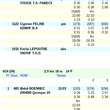
5703GE T.A. FAMECK
0:30
1:08
2:16
0:30
0:38
1:08
15(68)
Arr
22:00
22:10
1:23
0:10
1122
Cyprien FELINE
pm
1(73)
2(87)
3(50)
6208HF B.A
0:31
1:07
1:39
0:31
0:36
0:32
15(68)
Arr
29:09
29:19
1:12
0:10
1032
Emile LEPOUTRE
abs
5907HF T.A.D.
H14 (54)
2.9 km 18 m
14 P
Pl
Doss.
NOM
Temps
1
2
3
1
485
Mahé BOENNEC
12:03
1(33)
2(74)
3(34)
2904BR Quimper 29
0:34
1:23
2:57
0:34
0:49
1:34
Arr
12:03
0:08