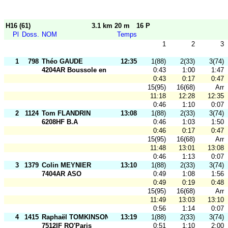
H16 (61)
3.1 km 20 m
16 P
Pl
Doss.
NOM
Temps
1
2
3
1
798
Théo GAUDE
12:35
1(88)
2(33)
3(74)
4204AR Boussole en F.
0:43
1:00
1:47
0:43
0:17
0:47
15(95)
16(68)
Arr
11:18
12:28
12:35
0:46
1:10
0:07
2
1124
Tom FLANDRIN
13:08
1(88)
2(33)
3(74)
6208HF B.A
0:46
1:03
1:50
0:46
0:17
0:47
15(95)
16(68)
Arr
11:48
13:01
13:08
0:46
1:13
0:07
3
1379
Colin MEYNIER
13:10
1(88)
2(33)
3(74)
7404AR ASO
0:49
1:08
1:56
0:49
0:19
0:48
15(95)
16(68)
Arr
11:49
13:03
13:10
0:56
1:14
0:07
4
1415
Raphaël TOMKINSON
13:19
1(88)
2(33)
3(74)
7512IF RO'Paris
0:51
1:10
2:00