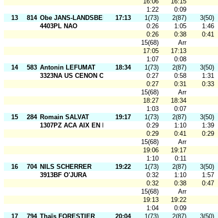
16:06
16:15
1:22
0:09
13
814
Obe JANS-LANDSBERG
17:13
1(73)
2(87)
3(50)
4403PL NAO
0:26
1:05
1:46
0:26
0:38
0:41
15(68)
Arr
17:05
17:13
1:07
0:08
14
583
Antonin LEFUMAT
18:34
1(73)
2(87)
3(50)
3323NA US CENON CO
0:27
0:58
1:31
0:27
0:31
0:33
15(68)
Arr
18:27
18:34
1:03
0:07
15
284
Romain SALVAT
19:17
1(73)
2(87)
3(50)
1307PZ ACA AIX EN PROV
0:29
1:10
1:39
0:29
0:41
0:29
15(68)
Arr
19:06
19:17
1:10
0:11
16
704
NILS SCHERRER
19:22
1(73)
2(87)
3(50)
3913BF O'JURA
0:32
1:10
1:57
0:32
0:38
0:47
15(68)
Arr
19:13
19:22
1:04
0:09
17
794
Thaïs FORESTIER
20:04
1(73)
2(87)
3(50)