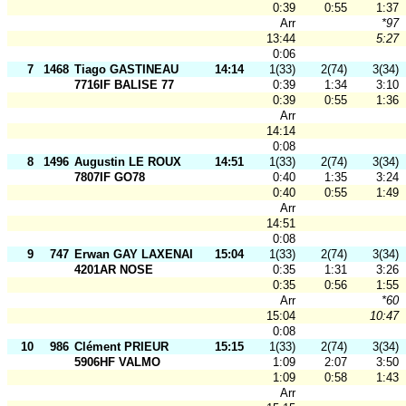
0:39
0:55
1:37
Arr
*97
13:44
5:27
0:06
7
1468
Tiago GASTINEAU
14:14
1(33)
2(74)
3(34)
7716IF BALISE 77
0:39
1:34
3:10
0:39
0:55
1:36
Arr
14:14
0:08
8
1496
Augustin LE ROUX
14:51
1(33)
2(74)
3(34)
7807IF GO78
0:40
1:35
3:24
0:40
0:55
1:49
Arr
14:51
0:08
9
747
Erwan GAY LAXENAIRE
15:04
1(33)
2(74)
3(34)
4201AR NOSE
0:35
1:31
3:26
0:35
0:56
1:55
Arr
*60
15:04
10:47
0:08
10
986
Clément PRIEUR
15:15
1(33)
2(74)
3(34)
5906HF VALMO
1:09
2:07
3:50
1:09
0:58
1:43
Arr