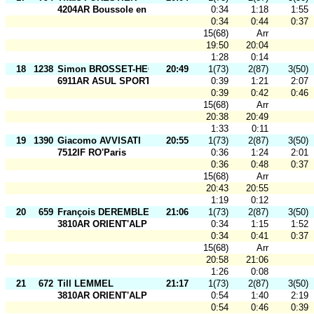
4204AR Boussole en F.
0:34
1:18
1:55
0:34
0:44
0:37
15(68)
Arr
19:50
20:04
1:28
0:14
18
1238
Simon BROSSET-HECKEL
20:49
1(73)
2(87)
3(50)
6911AR ASUL SPORTS NAT
0:39
1:21
2:07
0:39
0:42
0:46
15(68)
Arr
20:38
20:49
1:33
0:11
19
1390
Giacomo AVVISATI
20:55
1(73)
2(87)
3(50)
7512IF RO'Paris
0:36
1:24
2:01
0:36
0:48
0:37
15(68)
Arr
20:43
20:55
1:19
0:12
20
659
François DEREMBLE
21:06
1(73)
2(87)
3(50)
3810AR ORIENT'ALP
0:34
1:15
1:52
0:34
0:41
0:37
15(68)
Arr
20:58
21:06
1:26
0:08
21
672
Till LEMMEL
21:17
1(73)
2(87)
3(50)
3810AR ORIENT'ALP
0:54
1:40
2:19
0:54
0:46
0:39