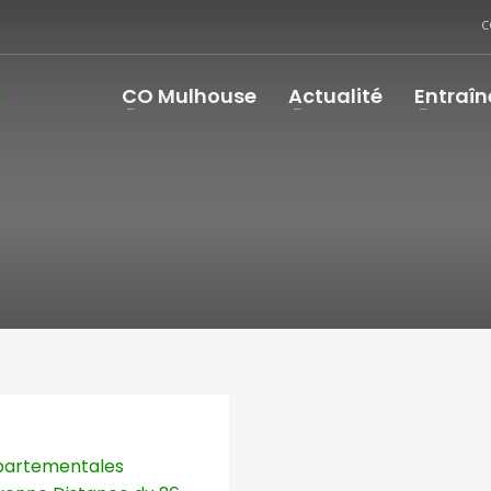
C
CO Mulhouse
Actualité
Entraî
artementales