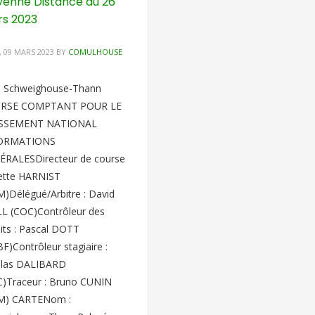
enne Distance du 26
s 2023
, 09 MARS 2023
BY
COMULHOUSE
U Schweighouse-Thann
RSE COMPTANT POUR LE
SSEMENT NATIONAL
ORMATIONS
ÉRALESDirecteur de course
liette HARNIST
)Délégué/Arbitre : David
L (COC)Contrôleur des
uits : Pascal DOTT
F)Contrôleur stagiaire :
olas DALIBARD
C)Traceur : Bruno CUNIN
M) CARTENom :