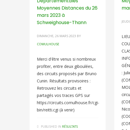
Départementales
Moy
Moyennes Distances du 26
mar
mars 2023 à
Schweighouse-Thann
JEUDI
DIMANCHE, 26 MARS 2023
BY
LIE
COU
COMULHOUSE
CLA
INF
Merci d'être venus si nombreux
GÉN
profiter, entre deux giboulées,
: Ju
des circuits proposés par Bruno
(COM
Cunin. Résultats provisoires :
MOL
Retrouvez les circuits et
circ
partagés vos traces GPS sur
(COB
https://circuits.comulhouse.fr/cgi-
Nic
bin/reitti.cgi (à venir)
(CO
(CO
PUBLISHED IN
RÉSULTATS