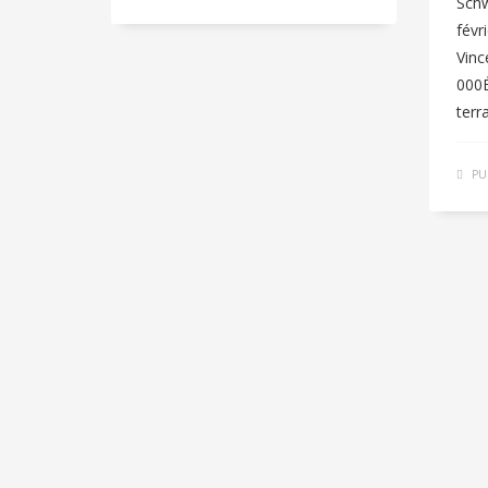
Sch
févr
Vinc
000É
terr
PU