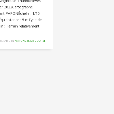
weighouse-ThannRelevés :
ier 2022Cartographe :
ent PAPONÉchelle : 1/10
quidistance : 5 mType de
ain : Terrain relativement
BLISHED IN
ANNONCES DE COURSE