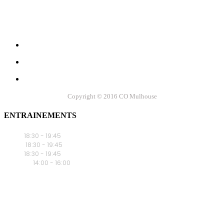
Suivez-nous sur...
Copyright © 2016 CO Mulhouse
ENTRAINEMENTS
Lundi
18:30 - 19:45
Mar
di
18:30 - 19:45
Jeudi
18:30 - 19:45
Samedi
14:00 - 16:00