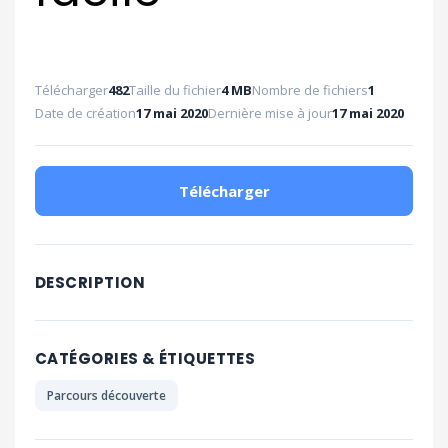
Télécharger
482
Taille du fichier
4 MB
Nombre de fichiers
1
Date de création
17 mai 2020
Dernière mise à jour
17 mai 2020
Télécharger
DESCRIPTION
CATÉGORIES & ÉTIQUETTES
Parcours découverte