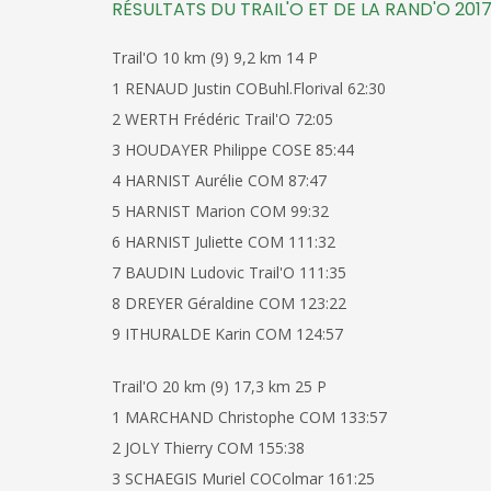
RÉSULTATS DU TRAIL'O ET DE LA RAND'O 201
Trail'O 10 km (9) 9,2 km 14 P
1 RENAUD Justin COBuhl.Florival 62:30
2 WERTH Frédéric Trail'O 72:05
3 HOUDAYER Philippe COSE 85:44
4 HARNIST Aurélie COM 87:47
5 HARNIST Marion COM 99:32
6 HARNIST Juliette COM 111:32
7 BAUDIN Ludovic Trail'O 111:35
8 DREYER Géraldine COM 123:22
9 ITHURALDE Karin COM 124:57
Trail'O 20 km (9) 17,3 km 25 P
1 MARCHAND Christophe COM 133:57
2 JOLY Thierry COM 155:38
3 SCHAEGIS Muriel COColmar 161:25