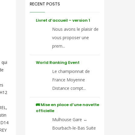
RECENT POSTS
Livret d’accueil – version 1
Nous avons le plaisir de
vous proposer une
prem...
 qui
World Ranking Event
de
Le championnat de
France Moyenne
es
Distance compt...
 H12
🚌 Mise en place d’une navette
REL,
officielle
stin
Mulhouse Gare ↔
 D14
Bourbach-le-Bas Suite
FREY