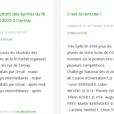
ultats des Sprints du 18
C’est la rentrée !
il 2025 à Cernay
DIMANCHE, 01 SEPTEMBRE 2024
BY
I, 19 AVRIL 2025
BY
COMULHOUSE
ULHOUSE
Très belle fin d'été pour les
ouvez les résultats des
jeunes de notre école de CO
nts de la St Parfait organisés
montent sur le podium lors 
 les rue de Cernay.
plusieurs compétitions:
ltats par circuit - matin
Challenge National des Ecol
s intermédiaires - matin
de Course d’Orientation1.🥇
ltats par circuit - après-midi
: Leon BERINGER, Lubin
s intermédiaires - après-
MEYER1.🥇 D14 : Perrine SE
Tifenn KOLB1.🥇 H14 : Augu
int-
FREY, Martin BERINGER3.🥉
: Caroline HARNIST, Chloe 
BLISHED IN
ORGANISATIONS
,