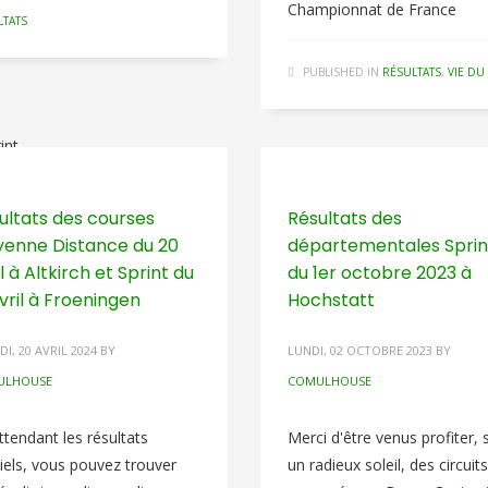
Championnat de France
LTATS
PUBLISHED IN
RÉSULTATS
,
VIE DU
int-
ultats des courses
Résultats des
enne Distance du 20
départementales Sprin
il à Altkirch et Sprint du
du 1er octobre 2023 à
avril à Froeningen
Hochstatt
int-
I, 20 AVRIL 2024
BY
LUNDI, 02 OCTOBRE 2023
BY
ULHOUSE
COMULHOUSE
ttendant les résultats
Merci d'être venus profiter,
ciels, vous pouvez trouver
un radieux soleil, des circuits