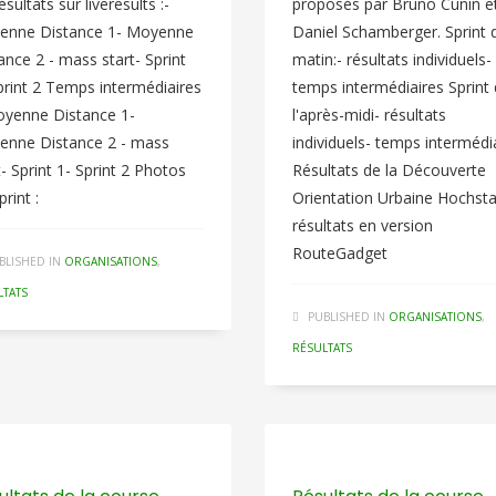
ésultats sur liveresults :-
proposés par Bruno Cunin e
enne Distance 1- Moyenne
Daniel Schamberger. Sprint 
int-
ance 2 - mass start- Sprint
matin:- résultats individuels-
print 2 Temps intermédiaires
temps intermédiaires Sprint
oyenne Distance 1-
l'après-midi- résultats
enne Distance 2 - mass
individuels- temps intermédi
t- Sprint 1- Sprint 2 Photos
Résultats de la Découverte
print :
Orientation Urbaine Hochsta
résultats en version
RouteGadget
BLISHED IN
ORGANISATIONS
,
LTATS
PUBLISHED IN
ORGANISATIONS
,
RÉSULTATS