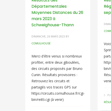
Résultats des
Rés
Départementales
Rég
Moyennes Distances du 26
sep
mars 2023 à
Schweighouse-Thann
DIMA
COM
DIMANCHE, 26 MARS 2023
BY
COMULHOUSE
Voic
Spri
Merci d'être venus si nombreux
part
profiter, entre deux giboulées,
http
des circuits proposés par Bruno
bin/
Cunin. Résultats provisoires :
Résu
Retrouvez les circuits et
veni
partagés vos traces GPS sur
https://circuits.comulhouse.fr/cgi-
PU
bin/reitti.cgi (à venir)
RÉSU