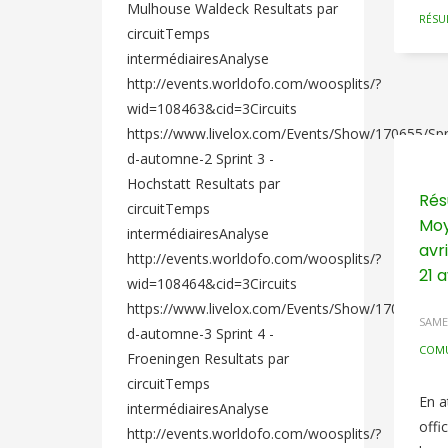
Mulhouse Waldeck Resultats par
RÉSU
circuitTemps
intermédiairesAnalyse
http://events.worldofo.com/woosplits/?
wid=108463&cid=3Circuits
https://www.livelox.com/Events/Show/170655/Spr
d-automne-2 Sprint 3 -
Hochstatt Resultats par
Rés
circuitTemps
Moy
intermédiairesAnalyse
avr
http://events.worldofo.com/woosplits/?
21 
wid=108464&cid=3Circuits
https://www.livelox.com/Events/Show/170657/Spr
SAMED
d-automne-3 Sprint 4 -
COM
Froeningen Resultats par
circuitTemps
En a
intermédiairesAnalyse
offi
http://events.worldofo.com/woosplits/?