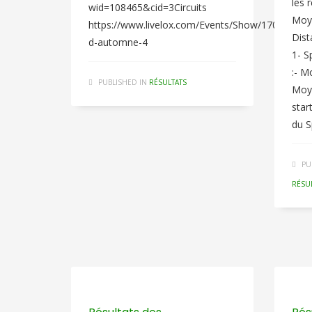
les r
wid=108465&cid=3Circuits
Moy
https://www.livelox.com/Events/Show/170658/Spr
Dist
d-automne-4
1- S
:- M
PUBLISHED IN
RÉSULTATS
Moy
star
du S
PU
RÉSU