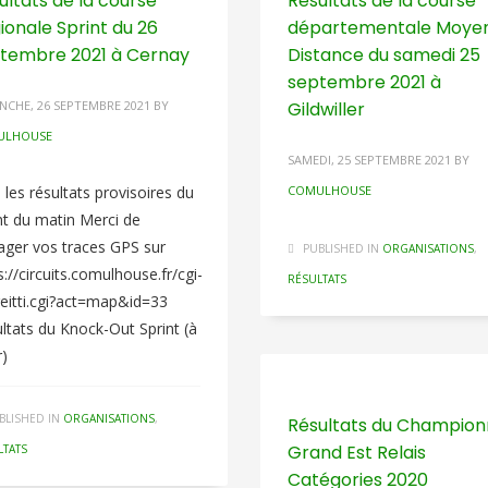
ultats de la course
Résultats de la course
ionale Sprint du 26
départementale Moye
tembre 2021 à Cernay
Distance du samedi 25
septembre 2021 à
NCHE, 26 SEPTEMBRE 2021
BY
Gildwiller
ULHOUSE
SAMEDI, 25 SEPTEMBRE 2021
BY
i les résultats provisoires du
COMULHOUSE
nt du matin Merci de
ager vos traces GPS sur
PUBLISHED IN
ORGANISATIONS
,
s://circuits.comulhouse.fr/cgi-
RÉSULTATS
reitti.cgi?act=map&id=33
ltats du Knock-Out Sprint (à
r)
BLISHED IN
ORGANISATIONS
,
Résultats du Champion
Grand Est Relais
LTATS
Catégories 2020