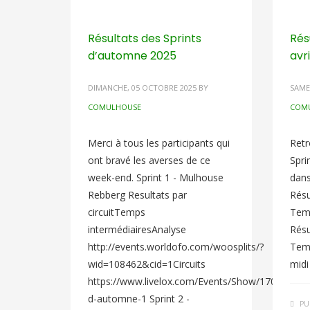
Résultats des Sprints
Rés
d’automne 2025
avr
DIMANCHE, 05 OCTOBRE 2025
BY
SAMED
COMULHOUSE
COM
Merci à tous les participants qui
Retr
ont bravé les averses de ce
Spri
week-end. Sprint 1 - Mulhouse
dans
Rebberg Resultats par
Résu
circuitTemps
Temp
intermédiairesAnalyse
Résu
http://events.worldofo.com/woosplits/?
Temp
wid=108462&cid=1Circuits
midi
https://www.livelox.com/Events/Show/170649/Spr
d-automne-1 Sprint 2 -
PU