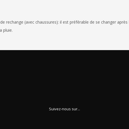
e de rechange (avec chaussures): il est préférable de se changer après
 pluie.
Suivez-nous sur...