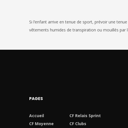
Si l’enfant arrive en tenue de sport, prévoir une tenu
vêtements humides de transpiration ou mouillés par la
PAGES
Accueil
CF Relais Sprint
CF Moyenne
CF Clubs