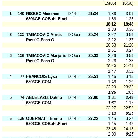
15(66)
16(50)
1
140
RISBEC Maxence
D 14 - 18
21:34
1:36
3:01
6806GE COBuhl.Florival
1:36
1:25
18:12
18:48
1:33
0:36
2
155
TABACOVIC Arnes
D Open J
25:24
2:22
3:59
Pass'O Pass O
2:22
1:37
20:53
21:20
1:51
0:27
3
156
TABACOVIC Marjorie
D Open J
25:33
2:26
3:59
Pass'O Pass O
2:26
1:33
20:49
21:21
1:47
0:32
4
77
FRANCOIS Lysa
D 14 - 18
26:51
1:46
3:15
6803GE COM
1:46
1:29
22:29
23:32
1:26
1:03
5
74
ABDELAZIZ Dahlia
D 14 - 18
27:00
1:31
2:48
6803GE COM
1:31
1:17
22:27
22:52
3:18
0:25
6
136
ODERMATT Emma
D 14 - 18
27:22
1:45
3:27
6806GE COBuhl.Florival
1:45
1:42
23:48
24:13
2:00
0:25