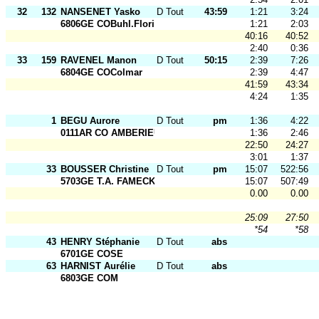
32
132
NANSENET Yasko
D Tout Ages
43:59
1:21
3:24
6806GE COBuhl.Florival
1:21
2:03
40:16
40:52
2:40
0:36
33
159
RAVENEL Manon
D Tout Ages
50:15
2:39
7:26
6804GE COColmar
2:39
4:47
41:59
43:34
4:24
1:35
1
BEGU Aurore
D Tout Ages
pm
1:36
4:22
0111AR CO AMBERIEU
1:36
2:46
22:50
24:27
3:01
1:37
33
BOUSSER Christine
D Tout Ages
pm
15:07
522:56
5703GE T.A. FAMECK
15:07
507:49
0.00
0.00
25:09
27:50
*54
*58
43
HENRY Stéphanie
D Tout Ages
abs
6701GE COSE
63
HARNIST Aurélie
D Tout Ages
abs
6803GE COM