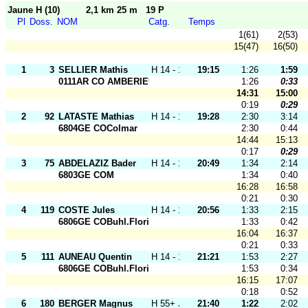
Jaune H (10)
2,1 km 25 m
19 P
Pl
Doss.
NOM
Catg.
Temps
1(61)
2(53)
15(47)
16(50)
1
3
SELLIER Mathis
H 14 - 18
19:15
1:26
1:59
0111AR CO AMBERIEU
1:26
0:33
14:31
15:00
0:19
0:29
2
92
LATASTE Mathias
H 14 - 18
19:28
2:30
3:14
6804GE COColmar
2:30
0:44
14:44
15:13
0:17
0:29
3
75
ABDELAZIZ Bader
H 14 - 18
20:49
1:34
2:14
6803GE COM
1:34
0:40
16:28
16:58
0:21
0:30
4
119
COSTE Jules
H 14 - 18
20:56
1:33
2:15
6806GE COBuhl.Florival
1:33
0:42
16:04
16:37
0:21
0:33
5
111
AUNEAU Quentin
H 14 - 18
21:21
1:53
2:27
6806GE COBuhl.Florival
1:53
0:34
16:15
17:07
0:18
0:52
6
180
BERGER Magnus
H 55+ J
21:40
1:22
2:02