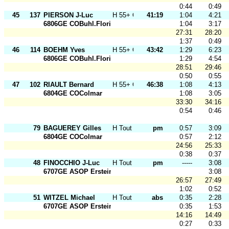
0:44
0:49
45
137
PIERSON J-Luc
H 55+ O
41:19
1:04
4:21
6806GE COBuhl.Florival
1:04
3:17
27:31
28:20
1:37
0:49
46
114
BOEHM Yves
H 55+ O
43:42
1:29
6:23
6806GE COBuhl.Florival
1:29
4:54
28:51
29:46
0:50
0:55
47
102
RIAULT Bernard
H 55+ O
46:38
1:08
4:13
6804GE COColmar
1:08
3:05
33:30
34:16
0:54
0:46
79
BAGUEREY Gilles
H Tout Ages
pm
0:57
3:09
6804GE COColmar
0:57
2:12
24:56
25:33
0:38
0:37
48
FINOCCHIO J-Luc
H Tout Ages
pm
-----
3:08
6707GE ASOP Erstein
3:08
26:57
27:49
1:02
0:52
51
WITZEL Michael
H Tout Ages
abs
0:35
2:28
6707GE ASOP Erstein
0:35
1:53
14:16
14:49
0:27
0:33