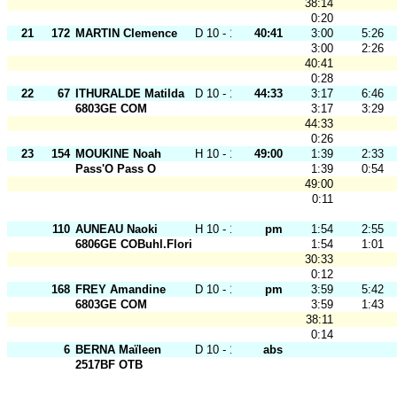
38:14
0:20
21
172
MARTIN Clemence
D 10 - 12
40:41
3:00
5:26
3:00
2:26
40:41
0:28
22
67
ITHURALDE Matilda
D 10 - 12
44:33
3:17
6:46
6803GE COM
3:17
3:29
44:33
0:26
23
154
MOUKINE Noah
H 10 - 12
49:00
1:39
2:33
Pass'O Pass O
1:39
0:54
49:00
0:11
110
AUNEAU Naoki
H 10 - 12
pm
1:54
2:55
6806GE COBuhl.Florival
1:54
1:01
30:33
0:12
168
FREY Amandine
D 10 - 12
pm
3:59
5:42
6803GE COM
3:59
1:43
38:11
0:14
6
BERNA Maïleen
D 10 - 12
abs
2517BF OTB