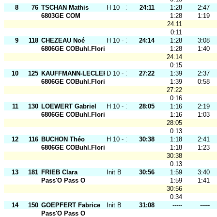
8
76
TSCHAN Mathis
H 10 - 12
24:11
1:28
2:47
6803GE COM
1:28
1:19
24:11
0:11
9
118
CHEZEAU Noé
H 10 - 12
24:14
1:28
3:08
6806GE COBuhl.Florival
1:28
1:40
24:14
0:15
10
125
KAUFFMANN-LECLERC Eolia
D 10 - 12
27:22
1:39
2:37
6806GE COBuhl.Florival
1:39
0:58
27:22
0:16
11
130
LOEWERT Gabriel
H 10 - 12
28:05
1:16
2:19
6806GE COBuhl.Florival
1:16
1:03
28:05
0:13
12
116
BUCHON Théo
H 10 - 12
30:38
1:18
2:41
6806GE COBuhl.Florival
1:18
1:23
30:38
0:13
13
181
FRIEB Clara
Init B
30:56
1:59
3:40
Pass'O Pass O
1:59
1:41
30:56
0:34
14
150
GOEPFERT Fabrice
Init B
31:08
-----
-----
Pass'O Pass O