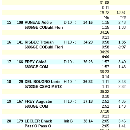
31:08
0:11
19:12
19:51
*45
*46
15
108
AUNEAU Adèle
D 10 - 12
34:16
1:15
2:48
6806GE COBuhl.Florival
1:15
1:33
34:16
0:13
16
141
RISBEC Titouan
H 10 - 12
34:29
0:58
1:35
6806GE COBuhl.Florival
0:58
0:37
34:29
0:09
17
166
FREY Chloé
D 10 - 12
36:23
1:57
3:40
6803GE COM
1:57
1:43
36:23
0:14
18
29
DEL BOUGRO Loris
H 10 - 12
36:32
1:11
3:43
5702GE CSAG METZ
1:11
2:32
36:32
0:10
19
167
FREY Augustin
H 10 - 12
37:18
2:52
4:35
6803GE COM
2:52
1:43
37:18
0:13
20
179
LECLER Enack
Init B
38:14
2:05
3:46
Pass'O Pass O
2:05
1:41