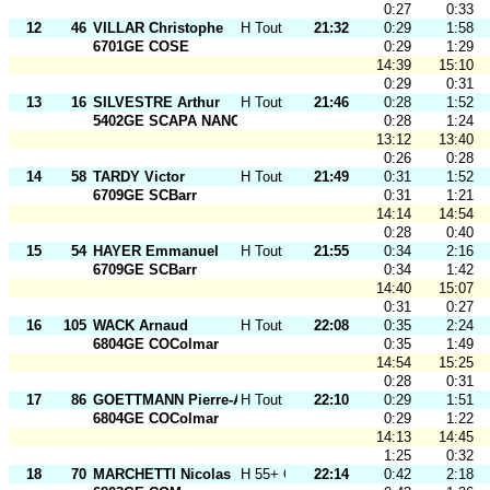
0:27
0:33
12
46
VILLAR Christophe
H Tout Ages
21:32
0:29
1:58
6701GE COSE
0:29
1:29
14:39
15:10
0:29
0:31
13
16
SILVESTRE Arthur
H Tout Ages
21:46
0:28
1:52
5402GE SCAPA NANCY
0:28
1:24
13:12
13:40
0:26
0:28
14
58
TARDY Victor
H Tout Ages
21:49
0:31
1:52
6709GE SCBarr
0:31
1:21
14:14
14:54
0:28
0:40
15
54
HAYER Emmanuel
H Tout Ages
21:55
0:34
2:16
6709GE SCBarr
0:34
1:42
14:40
15:07
0:31
0:27
16
105
WACK Arnaud
H Tout Ages
22:08
0:35
2:24
6804GE COColmar
0:35
1:49
14:54
15:25
0:28
0:31
17
86
GOETTMANN Pierre-Aimé
H Tout Ages
22:10
0:29
1:51
6804GE COColmar
0:29
1:22
14:13
14:45
1:25
0:32
18
70
MARCHETTI Nicolas
H 55+ O
22:14
0:42
2:18