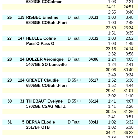
6804GE COColmar
1:03
2:21
24:11
24:51
2:55
0:40
26
139
RISBEC Emeline
D Tout Ages
30:31
1:00
3:48
6806GE COBuhl.Florival
1:00
2:48
22:59
23:34
1:51
0:35
27
147
HEULLE Coline
D Tout Ages
33:32
1:03
2:52
Pass'O Pass O
1:03
1:49
23:16
24:14
2:32
0:58
28
24
BOLZER Véronique
D Tout Ages
34:06
1:24
4:05
5407GE SO Luneville
1:24
2:41
30:06
30:40
2:49
0:34
29
124
GREVET Claudie
D 55+ O
35:17
1:52
6:36
6806GE COBuhl.Florival
1:52
4:44
29:51
31:01
3:02
1:10
30
31
THIEBAUT Evelyne
D 55+ O
36:14
1:41
4:07
5702GE CSAG METZ
1:41
2:26
30:45
31:36
2:41
0:51
31
5
BERNA ELodie
D Tout Ages
39:41
1:02
6:32
2517BF OTB
1:02
5:30
34:21
36:22
2:54
2:01