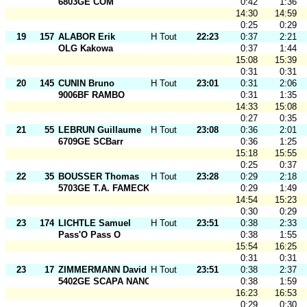
6803GE COM
0:42
1:36
14:30
14:59
0:25
0:29
19
157
ALABOR Erik
H Tout Ages
22:23
0:37
2:21
OLG Kakowa
0:37
1:44
15:08
15:39
0:31
0:31
20
145
CUNIN Bruno
H Tout Ages
23:01
0:31
2:06
9006BF RAMBO
0:31
1:35
14:33
15:08
0:27
0:35
21
55
LEBRUN Guillaume
H Tout Ages
23:08
0:36
2:01
6709GE SCBarr
0:36
1:25
15:18
15:55
0:25
0:37
22
35
BOUSSER Thomas
H Tout Ages
23:28
0:29
2:18
5703GE T.A. FAMECK
0:29
1:49
14:54
15:23
0:30
0:29
23
174
LICHTLE Samuel
H Tout Ages
23:51
0:38
2:33
Pass'O Pass O
0:38
1:55
15:54
16:25
0:31
0:31
23
17
ZIMMERMANN David
H Tout Ages
23:51
0:38
2:37
5402GE SCAPA NANCY
0:38
1:59
16:23
16:53
0:29
0:30