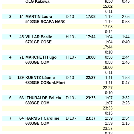
OLG Kakowa
0:50
0:45
15:02
0:11
2
14
MARTIN Laura
D 10 - 12
17:08
1:12
2:05
5402GE SCAPA NANCY
1:12
0:53
17:08
0:12
3
45
VILLAR Basile
H 10 - 12
17:44
1:04
1:44
6701GE COSE
1:04
0:40
17:44
0:10
4
71
MARCHETTI ugo
H 10 - 12
18:00
0:58
2:44
6803GE COM
0:58
1:46
18:00
0:11
5
129
KUENTZ Léonie
D 10 - 12
22:27
1:11
1:58
6806GE COBuhl.Florival
1:11
0:47
22:27
0:10
6
66
ITHURALDE Felicia
D 10 - 12
23:33
1:07
3:32
6803GE COM
1:07
2:25
23:33
0:15
7
64
HARNIST Caroline
D 10 - 12
23:37
1:39
2:54
6803GE COM
1:39
1:15
23:37
0:13