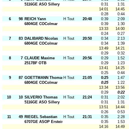
5116GE ASO Sillery
0:31
1:31
14:01
14:45
0:28
0:44
6
98
REICH Yann
H Tout Ages
20:48
0:39
2:09
6804GE COColmar
0:39
1:30
13:33
14:00
0:24
0:27
7
83
DALIBARD Nicolas
H Tout Ages
20:50
0:34
2:13
6804GE COColmar
0:34
1:39
13:49
14:21
0:29
0:32
8
7
CLAUDE Maxime
H Tout Ages
20:56
0:29
1:52
2517BF OTB
0:29
1:23
13:41
14:25
0:25
0:44
9
87
GOETTMANN Thomas
H Tout Ages
21:05
0:25
1:47
6804GE COColmar
0:25
1:22
13:34
13:56
0:29
0:22
10
10
SILVERIO Thomas
H Tout Ages
21:24
0:31
2:02
5116GE ASO Sillery
0:31
1:31
13:51
14:44
0:26
0:53
11
49
RIEGEL Sebastian
H Tout Ages
21:31
0:35
2:28
6707GE ASOP Erstein
0:35
1:53
14:16
14:49