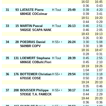
16:02
16:45
0:36
0:43
31
93
LATASTE Pierre
H Tout Ages
25:49
0:39
4:20
6804GE COColmar
0:39
3:41
18:51
19:20
0:44
0:29
33
15
MARTIN Pascal
H Tout Ages
26:13
0:46
2:51
5402GE SCAPA NANCY
0:46
2:05
18:43
19:13
0:26
0:30
34
28
POEDRAS Daniel
H 55+ O
26:24
3:30
5:08
5609BR COPV
3:30
1:38
18:16
18:47
0:28
0:31
35
131
LOEWERT Stephane
H Tout Ages
28:39
0:45
2:55
6806GE COBuhl.Florival
0:45
2:10
18:19
19:26
1:04
1:07
36
176
BOTTEMER Christian
H 55+ O
29:54
0:50
3:18
6701GE COSE
0:50
2:28
19:24
20:10
0:35
0:46
37
208
BOUSSER Philippe
H 55+ O
30:17
0:44
3:13
5703GE T.A. FAMECK
0:44
2:29
19:44
20:20
0:36
0:36