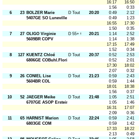
16:17
16:50
1:56
0:33
6
23
BOLZER Marie
D Tout Ages
20:20
0:49
2:12
5407GE SO Luneville
0:49
1:23
16:55
17:30
1:50
0:35
7
27
OLIGO Virginie
D 55+ O
20:21
1:14
2:52
5609BR COPV
1:14
1:38
17:15
17:49
1:52
0:34
8
127
KUENTZ Chloé
D Tout Ages
20:37
0:52
2:53
6806GE COBuhl.Florival
0:52
2:01
17:30
18:02
2:07
0:32
9
26
CONIEL Lise
D Tout Ages
21:23
0:59
2:43
5604BR COL
0:59
1:44
18:01
18:38
1:56
0:37
10
52
JAEGER Meike
D Tout Ages
21:48
1:05
2:51
6707GE ASOP Erstein
1:05
1:46
16:31
17:07
2:09
0:36
11
65
HARNIST Marion
D Tout Ages
22:24
0:59
2:41
6803GE COM
0:59
1:42
17:33
18:22
2:13
0:49