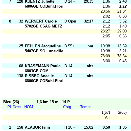
7
128
KUENTZ Juliette
D 14 - 18
29:35
1:36
2:48
6806GE COBuhl.Florival
1:36
1:12
20:56
21:34
2:02
0:38
8
32
WERNERT Carole
D Open J
32:17
2:12
3:52
5702GE CSAG METZ
2:12
1:40
28:27
29:00
2:05
0:33
25
FEHLEN Jacqueline
D 55+ J
pm
10:38
13:59
5407GE SO Luneville
10:38
3:21
78:09
78:54
3:00
0:45
68
KRASEMANN Paula
D 14 - 18
abs
6803GE COM
138
RISBEC Anaelle
D 14 - 18
abs
6806GE COBuhl.Florival
Bleu (26)
1,6 km 15 m
14 P
Pl
Doss.
NOM
Catg.
Temps
1(67)
2(65)
Arr
1
158
ALABOR Finn
H 10 - 12
15:02
0:50
1:35