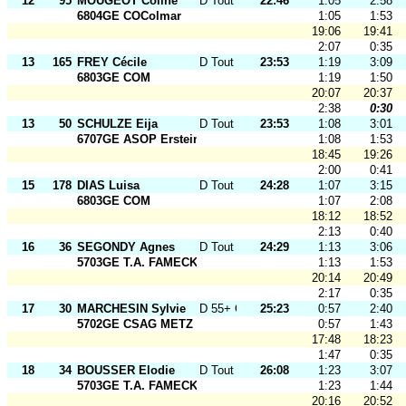
12
95
MOUGEOT Coline
D Tout Ages
22:46
1:05
2:58
6804GE COColmar
1:05
1:53
19:06
19:41
2:07
0:35
13
165
FREY Cécile
D Tout Ages
23:53
1:19
3:09
6803GE COM
1:19
1:50
20:07
20:37
2:38
0:30
13
50
SCHULZE Eija
D Tout Ages
23:53
1:08
3:01
6707GE ASOP Erstein
1:08
1:53
18:45
19:26
2:00
0:41
15
178
DIAS Luisa
D Tout Ages
24:28
1:07
3:15
6803GE COM
1:07
2:08
18:12
18:52
2:13
0:40
16
36
SEGONDY Agnes
D Tout Ages
24:29
1:13
3:06
5703GE T.A. FAMECK
1:13
1:53
20:14
20:49
2:17
0:35
17
30
MARCHESIN Sylvie
D 55+ O
25:23
0:57
2:40
5702GE CSAG METZ
0:57
1:43
17:48
18:23
1:47
0:35
18
34
BOUSSER Elodie
D Tout Ages
26:08
1:23
3:07
5703GE T.A. FAMECK
1:23
1:44
20:16
20:52