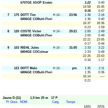
6707GE ASOP Erstein
1:22
0:40
14:58
15:45
0:16
0:47
7
175
DOTT Tim
H 14 - 18
23:56
1:36
2:16
6806GE COBuhl.Florival
1:36
0:40
16:37
18:36
0:23
1:59
8
120
COSTE Victor
H 14 - 18
29:21
2:00
2:49
6806GE COBuhl.Florival
2:00
0:49
22:21
23:05
0:17
0:44
9
103
RIEHL Jules
H 14 - 18
31:05
2:33
3:22
6804GE COColmar
2:33
0:49
22:26
23:43
0:34
1:17
123
DOTT Malo
H 14 - 18
pm
1:35
2:11
6806GE COBuhl.Florival
1:35
0:36
16:14
-----
0:21
Jaune D (11)
1,9 km 25 m
17 P
Pl
Doss.
NOM
Catg.
Temps
1(65)
2(53)