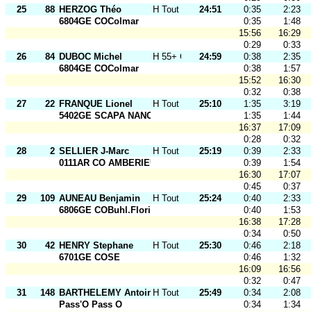
25
88
HERZOG Théo
H Tout Ages
24:51
0:35
2:23
6804GE COColmar
0:35
1:48
15:56
16:29
0:29
0:33
26
84
DUBOC Michel
H 55+ O
24:59
0:38
2:35
6804GE COColmar
0:38
1:57
15:52
16:30
0:32
0:38
27
22
FRANQUE Lionel
H Tout Ages
25:10
1:35
3:19
5402GE SCAPA NANCY
1:35
1:44
16:37
17:09
0:28
0:32
28
2
SELLIER J-Marc
H Tout Ages
25:19
0:39
2:33
0111AR CO AMBERIEU
0:39
1:54
16:30
17:07
0:45
0:37
29
109
AUNEAU Benjamin
H Tout Ages
25:24
0:40
2:33
6806GE COBuhl.Florival
0:40
1:53
16:38
17:28
0:34
0:50
30
42
HENRY Stephane
H Tout Ages
25:30
0:46
2:18
6701GE COSE
0:46
1:32
16:09
16:56
0:32
0:47
31
148
BARTHELEMY Antoine
H Tout Ages
25:49
0:34
2:08
Pass'O Pass O
0:34
1:34