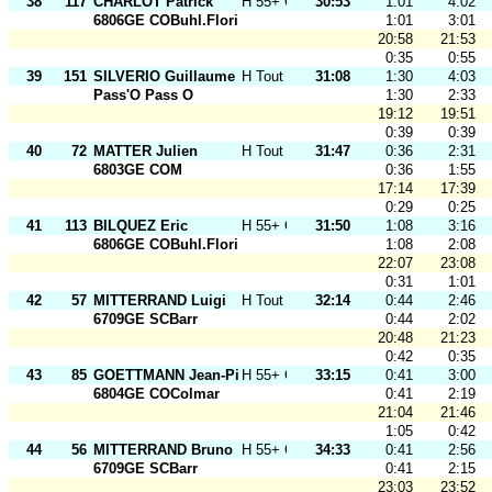
38
117
CHARLOT Patrick
H 55+ O
30:53
1:01
4:02
6806GE COBuhl.Florival
1:01
3:01
20:58
21:53
0:35
0:55
39
151
SILVERIO Guillaume
H Tout Ages
31:08
1:30
4:03
Pass'O Pass O
1:30
2:33
19:12
19:51
0:39
0:39
40
72
MATTER Julien
H Tout Ages
31:47
0:36
2:31
6803GE COM
0:36
1:55
17:14
17:39
0:29
0:25
41
113
BILQUEZ Eric
H 55+ O
31:50
1:08
3:16
6806GE COBuhl.Florival
1:08
2:08
22:07
23:08
0:31
1:01
42
57
MITTERRAND Luigi
H Tout Ages
32:14
0:44
2:46
6709GE SCBarr
0:44
2:02
20:48
21:23
0:42
0:35
43
85
GOETTMANN Jean-Pierre
H 55+ O
33:15
0:41
3:00
6804GE COColmar
0:41
2:19
21:04
21:46
1:05
0:42
44
56
MITTERRAND Bruno
H 55+ O
34:33
0:41
2:56
6709GE SCBarr
0:41
2:15
23:03
23:52