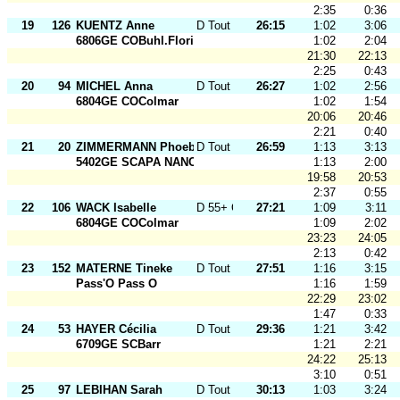
2:35
0:36
19
126
KUENTZ Anne
D Tout Ages
26:15
1:02
3:06
6806GE COBuhl.Florival
1:02
2:04
21:30
22:13
2:25
0:43
20
94
MICHEL Anna
D Tout Ages
26:27
1:02
2:56
6804GE COColmar
1:02
1:54
20:06
20:46
2:21
0:40
21
20
ZIMMERMANN Phoebe
D Tout Ages
26:59
1:13
3:13
5402GE SCAPA NANCY
1:13
2:00
19:58
20:53
2:37
0:55
22
106
WACK Isabelle
D 55+ O
27:21
1:09
3:11
6804GE COColmar
1:09
2:02
23:23
24:05
2:13
0:42
23
152
MATERNE Tineke
D Tout Ages
27:51
1:16
3:15
Pass'O Pass O
1:16
1:59
22:29
23:02
1:47
0:33
24
53
HAYER Cécilia
D Tout Ages
29:36
1:21
3:42
6709GE SCBarr
1:21
2:21
24:22
25:13
3:10
0:51
25
97
LEBIHAN Sarah
D Tout Ages
30:13
1:03
3:24