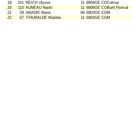
19
101
REICH Ulysse
11
6804GE COColmar
20
110
AUNEAU Naoki
11
6806GE COBuhl.Florival
21
59
ABADIE Marie
08
6803GE COM
22
67
ITHURALDE Matilda
11
6803GE COM