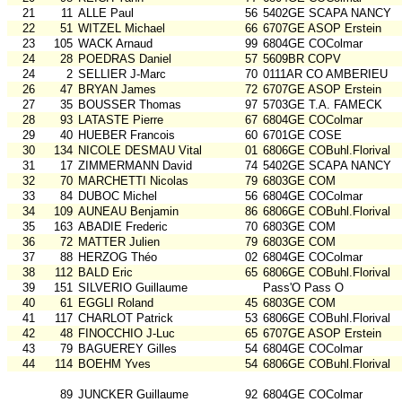
21
11
ALLE Paul
56
5402GE SCAPA NANCY
22
51
WITZEL Michael
66
6707GE ASOP Erstein
23
105
WACK Arnaud
99
6804GE COColmar
24
28
POEDRAS Daniel
57
5609BR COPV
24
2
SELLIER J-Marc
70
0111AR CO AMBERIEU
26
47
BRYAN James
72
6707GE ASOP Erstein
27
35
BOUSSER Thomas
97
5703GE T.A. FAMECK
28
93
LATASTE Pierre
67
6804GE COColmar
29
40
HUEBER Francois
60
6701GE COSE
30
134
NICOLE DESMAU Vital
01
6806GE COBuhl.Florival
31
17
ZIMMERMANN David
74
5402GE SCAPA NANCY
32
70
MARCHETTI Nicolas
79
6803GE COM
33
84
DUBOC Michel
56
6804GE COColmar
34
109
AUNEAU Benjamin
86
6806GE COBuhl.Florival
35
163
ABADIE Frederic
70
6803GE COM
36
72
MATTER Julien
79
6803GE COM
37
88
HERZOG Théo
02
6804GE COColmar
38
112
BALD Eric
65
6806GE COBuhl.Florival
39
151
SILVERIO Guillaume
Pass'O Pass O
40
61
EGGLI Roland
45
6803GE COM
41
117
CHARLOT Patrick
53
6806GE COBuhl.Florival
42
48
FINOCCHIO J-Luc
65
6707GE ASOP Erstein
43
79
BAGUEREY Gilles
54
6804GE COColmar
44
114
BOEHM Yves
54
6806GE COBuhl.Florival
89
JUNCKER Guillaume
92
6804GE COColmar