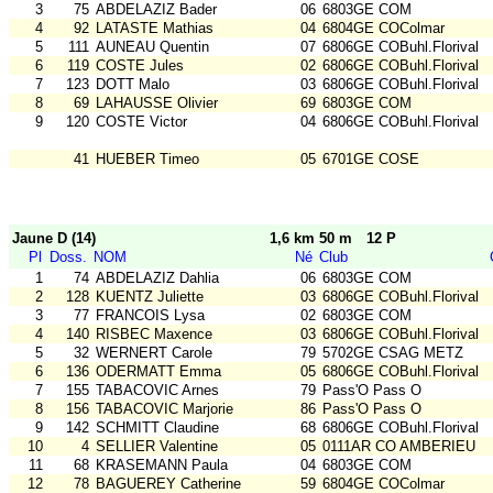
3
75
ABDELAZIZ Bader
06
6803GE COM
4
92
LATASTE Mathias
04
6804GE COColmar
5
111
AUNEAU Quentin
07
6806GE COBuhl.Florival
6
119
COSTE Jules
02
6806GE COBuhl.Florival
7
123
DOTT Malo
03
6806GE COBuhl.Florival
8
69
LAHAUSSE Olivier
69
6803GE COM
9
120
COSTE Victor
04
6806GE COBuhl.Florival
41
HUEBER Timeo
05
6701GE COSE
Jaune D (14)
1,6 km 50 m
12 P
Pl
Doss.
NOM
Né
Club
1
74
ABDELAZIZ Dahlia
06
6803GE COM
2
128
KUENTZ Juliette
03
6806GE COBuhl.Florival
3
77
FRANCOIS Lysa
02
6803GE COM
4
140
RISBEC Maxence
03
6806GE COBuhl.Florival
5
32
WERNERT Carole
79
5702GE CSAG METZ
6
136
ODERMATT Emma
05
6806GE COBuhl.Florival
7
155
TABACOVIC Arnes
79
Pass'O Pass O
8
156
TABACOVIC Marjorie
86
Pass'O Pass O
9
142
SCHMITT Claudine
68
6806GE COBuhl.Florival
10
4
SELLIER Valentine
05
0111AR CO AMBERIEU
11
68
KRASEMANN Paula
04
6803GE COM
12
78
BAGUEREY Catherine
59
6804GE COColmar