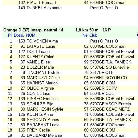
102
RIAULT Bernard
44
6804GE COColmar
149
DUNKEL Alexandre
Pass'O Pass O
Orange D (37) Interp. neutral.: 47-51
1,8 km 50 m
16 P
Pl
Doss.
NOM
Né
Club
1
153
TOIVONEN Alma
Pass'O Pass O
2
91
LATASTE Lucie
02
6804GE COColmar
3
122
DOTT Léane
01
6806GE COBuhl.Florival
4
127
KUENTZ Chloé
00
6806GE COBuhl.Florival
5
37
VANEL Elise
99
5703GE T.A. FAMECK
6
23
BOLZER Marie
98
5407GE SO Luneville
7
8
TINCHANT Estelle
78
2517BF OTB
8
39
MARCUZZI Cécile
94
6008HF NOYON CO
9
65
HARNIST Marion
05
6803GE COM
10
27
OLIGO Virginie
62
5609BR COPV
11
26
CONIEL Lise
94
5604BR COL
12
139
RISBEC Emeline
75
6806GE COBuhl.Florival
13
50
SCHULZE Eija
78
6707GE ASOP Erstein
14
30
MARCHESIN Sylvie
57
5702GE CSAG METZ
15
126
KUENTZ Anne
71
6806GE COBuhl.Florival
16
36
SEGONDY Agnes
69
5703GE T.A. FAMECK
17
80
BARABANT Lucie
01
6804GE COColmar
18
165
FREY Cécile
80
6803GE COM
19
81
DALIBARD Mélanie
03
6804GE COColmar