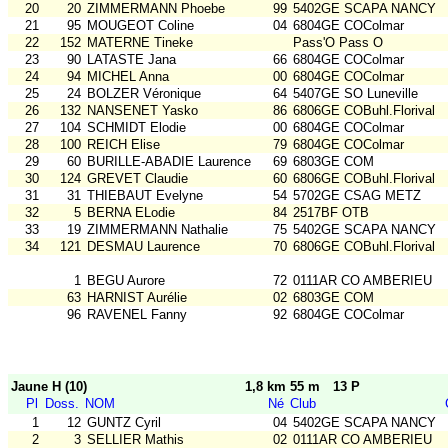
20
20
ZIMMERMANN Phoebe
99
5402GE SCAPA NANCY
21
95
MOUGEOT Coline
04
6804GE COColmar
22
152
MATERNE Tineke
Pass'O Pass O
23
90
LATASTE Jana
66
6804GE COColmar
24
94
MICHEL Anna
00
6804GE COColmar
25
24
BOLZER Véronique
64
5407GE SO Luneville
26
132
NANSENET Yasko
86
6806GE COBuhl.Florival
27
104
SCHMIDT Elodie
00
6804GE COColmar
28
100
REICH Elise
79
6804GE COColmar
29
60
BURILLE-ABADIE Laurence
69
6803GE COM
30
124
GREVET Claudie
60
6806GE COBuhl.Florival
31
31
THIEBAUT Evelyne
54
5702GE CSAG METZ
32
5
BERNA ELodie
84
2517BF OTB
33
19
ZIMMERMANN Nathalie
75
5402GE SCAPA NANCY
34
121
DESMAU Laurence
70
6806GE COBuhl.Florival
1
BEGU Aurore
72
0111AR CO AMBERIEU
63
HARNIST Aurélie
02
6803GE COM
96
RAVENEL Fanny
92
6804GE COColmar
Jaune H (10)
1,8 km 55 m
13 P
Pl
Doss.
NOM
Né
Club
1
12
GUNTZ Cyril
04
5402GE SCAPA NANCY
2
3
SELLIER Mathis
02
0111AR CO AMBERIEU