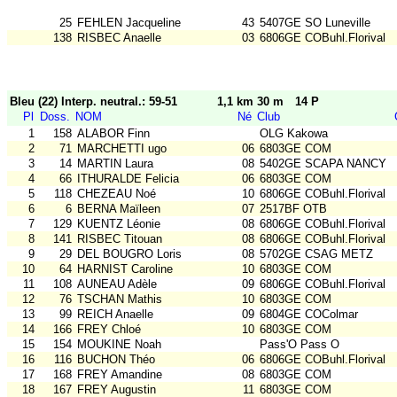
25
FEHLEN Jacqueline
43
5407GE SO Luneville
138
RISBEC Anaelle
03
6806GE COBuhl.Florival
Bleu (22) Interp. neutral.: 59-51
1,1 km 30 m
14 P
Pl
Doss.
NOM
Né
Club
1
158
ALABOR Finn
OLG Kakowa
2
71
MARCHETTI ugo
06
6803GE COM
3
14
MARTIN Laura
08
5402GE SCAPA NANCY
4
66
ITHURALDE Felicia
06
6803GE COM
5
118
CHEZEAU Noé
10
6806GE COBuhl.Florival
6
6
BERNA Maïleen
07
2517BF OTB
7
129
KUENTZ Léonie
08
6806GE COBuhl.Florival
8
141
RISBEC Titouan
08
6806GE COBuhl.Florival
9
29
DEL BOUGRO Loris
08
5702GE CSAG METZ
10
64
HARNIST Caroline
10
6803GE COM
11
108
AUNEAU Adèle
09
6806GE COBuhl.Florival
12
76
TSCHAN Mathis
10
6803GE COM
13
99
REICH Anaelle
09
6804GE COColmar
14
166
FREY Chloé
10
6803GE COM
15
154
MOUKINE Noah
Pass'O Pass O
16
116
BUCHON Théo
06
6806GE COBuhl.Florival
17
168
FREY Amandine
08
6803GE COM
18
167
FREY Augustin
11
6803GE COM