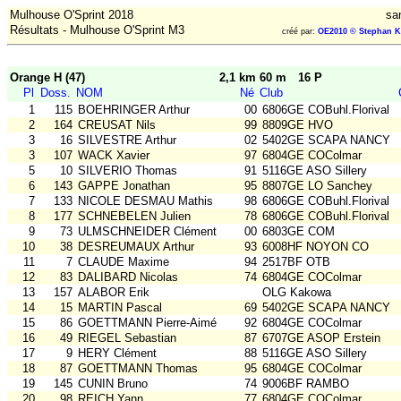
Mulhouse O'Sprint 2018
sa
Résultats - Mulhouse O'Sprint M3
créé par:
OE2010 © Stephan K
Orange H (47)
2,1 km 60 m
16 P
Pl
Doss.
NOM
Né
Club
1
115
BOEHRINGER Arthur
00
6806GE COBuhl.Florival
2
164
CREUSAT Nils
99
8809GE HVO
3
16
SILVESTRE Arthur
02
5402GE SCAPA NANCY
3
107
WACK Xavier
97
6804GE COColmar
5
10
SILVERIO Thomas
91
5116GE ASO Sillery
6
143
GAPPE Jonathan
95
8807GE LO Sanchey
7
133
NICOLE DESMAU Mathis
98
6806GE COBuhl.Florival
8
177
SCHNEBELEN Julien
78
6806GE COBuhl.Florival
9
73
ULMSCHNEIDER Clément
00
6803GE COM
10
38
DESREUMAUX Arthur
93
6008HF NOYON CO
11
7
CLAUDE Maxime
94
2517BF OTB
12
83
DALIBARD Nicolas
74
6804GE COColmar
13
157
ALABOR Erik
OLG Kakowa
14
15
MARTIN Pascal
69
5402GE SCAPA NANCY
15
86
GOETTMANN Pierre-Aimé
92
6804GE COColmar
16
49
RIEGEL Sebastian
87
6707GE ASOP Erstein
17
9
HERY Clément
88
5116GE ASO Sillery
18
87
GOETTMANN Thomas
95
6804GE COColmar
19
145
CUNIN Bruno
74
9006BF RAMBO
20
98
REICH Yann
77
6804GE COColmar