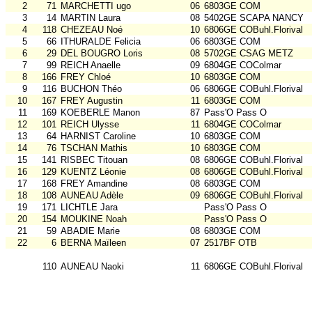
2
71
MARCHETTI ugo
06
6803GE COM
3
14
MARTIN Laura
08
5402GE SCAPA NANCY
4
118
CHEZEAU Noé
10
6806GE COBuhl.Florival
5
66
ITHURALDE Felicia
06
6803GE COM
6
29
DEL BOUGRO Loris
08
5702GE CSAG METZ
7
99
REICH Anaelle
09
6804GE COColmar
8
166
FREY Chloé
10
6803GE COM
9
116
BUCHON Théo
06
6806GE COBuhl.Florival
10
167
FREY Augustin
11
6803GE COM
11
169
KOEBERLE Manon
87
Pass'O Pass O
12
101
REICH Ulysse
11
6804GE COColmar
13
64
HARNIST Caroline
10
6803GE COM
14
76
TSCHAN Mathis
10
6803GE COM
15
141
RISBEC Titouan
08
6806GE COBuhl.Florival
16
129
KUENTZ Léonie
08
6806GE COBuhl.Florival
17
168
FREY Amandine
08
6803GE COM
18
108
AUNEAU Adèle
09
6806GE COBuhl.Florival
19
171
LICHTLE Jara
Pass'O Pass O
20
154
MOUKINE Noah
Pass'O Pass O
21
59
ABADIE Marie
08
6803GE COM
22
6
BERNA Maïleen
07
2517BF OTB
110
AUNEAU Naoki
11
6806GE COBuhl.Florival