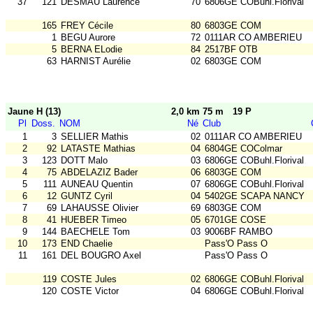
37
121
DESMAU Laurence
70
6806GE COBuhl.Florival
165
FREY Cécile
80
6803GE COM
1
BEGU Aurore
72
0111AR CO AMBERIEU
5
BERNA ELodie
84
2517BF OTB
63
HARNIST Aurélie
02
6803GE COM
Jaune H (13)
2,0 km 75 m
19 P
Pl
Doss.
NOM
Né
Club
1
3
SELLIER Mathis
02
0111AR CO AMBERIEU
2
92
LATASTE Mathias
04
6804GE COColmar
3
123
DOTT Malo
03
6806GE COBuhl.Florival
4
75
ABDELAZIZ Bader
06
6803GE COM
5
111
AUNEAU Quentin
07
6806GE COBuhl.Florival
6
12
GUNTZ Cyril
04
5402GE SCAPA NANCY
7
69
LAHAUSSE Olivier
69
6803GE COM
8
41
HUEBER Timeo
05
6701GE COSE
9
144
BAECHELE Tom
03
9006BF RAMBO
10
173
END Chaelie
Pass'O Pass O
11
161
DEL BOUGRO Axel
Pass'O Pass O
119
COSTE Jules
02
6806GE COBuhl.Florival
120
COSTE Victor
04
6806GE COBuhl.Florival