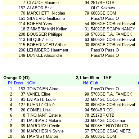
7
CLAUDE Maxime
94
2517BF OTB
157
ALABOR Erik
OLG Kakowa
70
MARCHETTI Nicolas
79
6803GE COM
151
SILVERIO Guillaume
Pass'O Pass O
114
BOEHM Yves
54
6806GE COBuhl.Florival
18
ZIMMERMANN Kylian
01
5402GE SCAPA NANCY
208
BOUSSER Philippe
69
5703GE T.A. FAMECK
113
BILQUEZ Eric
63
6806GE COBuhl.Florival
115
BOEHRINGER Arthur
00
6806GE COBuhl.Florival
206
LEHMBERG Haetment
Pass'O Pass O
149
DUNKEL Alexandre
Pass'O Pass O
Orange D (41)
2,1 km 65 m
19 P
Pl
Doss.
NOM
Né
Club
1
153
TOIVONEN Alma
Pass'O Pass O
2
37
VANEL Elise
99
5703GE T.A. FAMECK
3
91
LATASTE Lucie
02
6804GE COColmar
4
127
KUENTZ Chloé
00
6806GE COBuhl.Florival
5
26
CONIEL Lise
94
5604BR COL
6
8
TINCHANT Estelle
78
2517BF OTB
7
81
DALIBARD Mélanie
03
6804GE COColmar
8
39
MARCUZZI Cécile
94
6008HF NOYON CO
9
30
MARCHESIN Sylvie
57
5702GE CSAG METZ
10
65
HARNIST Marion
05
6803GE COM