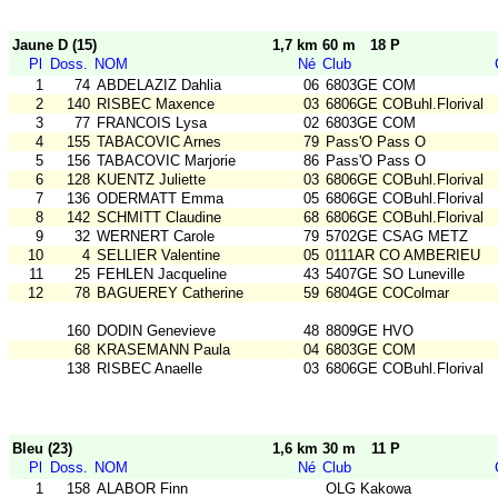
Jaune D (15)
1,7 km 60 m
18 P
Pl
Doss.
NOM
Né
Club
1
74
ABDELAZIZ Dahlia
06
6803GE COM
2
140
RISBEC Maxence
03
6806GE COBuhl.Florival
3
77
FRANCOIS Lysa
02
6803GE COM
4
155
TABACOVIC Arnes
79
Pass'O Pass O
5
156
TABACOVIC Marjorie
86
Pass'O Pass O
6
128
KUENTZ Juliette
03
6806GE COBuhl.Florival
7
136
ODERMATT Emma
05
6806GE COBuhl.Florival
8
142
SCHMITT Claudine
68
6806GE COBuhl.Florival
9
32
WERNERT Carole
79
5702GE CSAG METZ
10
4
SELLIER Valentine
05
0111AR CO AMBERIEU
11
25
FEHLEN Jacqueline
43
5407GE SO Luneville
12
78
BAGUEREY Catherine
59
6804GE COColmar
160
DODIN Genevieve
48
8809GE HVO
68
KRASEMANN Paula
04
6803GE COM
138
RISBEC Anaelle
03
6806GE COBuhl.Florival
Bleu (23)
1,6 km 30 m
11 P
Pl
Doss.
NOM
Né
Club
1
158
ALABOR Finn
OLG Kakowa