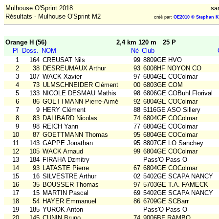
Mulhouse O'Sprint 2018
sa
Résultats - Mulhouse O'Sprint M2
créé par:
OE2010 © Stephan K
Orange H (56)
2,4 km 120 m
25 P
Pl
Doss.
NOM
Né
Club
1
164
CREUSAT Nils
99
8809GE HVO
2
38
DESREUMAUX Arthur
93
6008HF NOYON CO
3
107
WACK Xavier
97
6804GE COColmar
4
73
ULMSCHNEIDER Clément
00
6803GE COM
5
133
NICOLE DESMAU Mathis
98
6806GE COBuhl.Florival
6
86
GOETTMANN Pierre-Aimé
92
6804GE COColmar
7
9
HERY Clément
88
5116GE ASO Sillery
8
83
DALIBARD Nicolas
74
6804GE COColmar
9
98
REICH Yann
77
6804GE COColmar
10
87
GOETTMANN Thomas
95
6804GE COColmar
11
143
GAPPE Jonathan
95
8807GE LO Sanchey
12
105
WACK Arnaud
99
6804GE COColmar
13
184
FIRAHA Dzmitry
Pass'O Pass O
14
93
LATASTE Pierre
67
6804GE COColmar
15
16
SILVESTRE Arthur
02
5402GE SCAPA NANCY
16
35
BOUSSER Thomas
97
5703GE T.A. FAMECK
17
15
MARTIN Pascal
69
5402GE SCAPA NANCY
18
54
HAYER Emmanuel
86
6709GE SCBarr
19
185
YUROK Anton
Pass'O Pass O
20
145
CUNIN Bruno
74
9006BF RAMBO