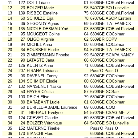
11
122
DOTT Léane
01
6806GE COBuhl.Florival
12
23
BOLZER Marie
98
5407GE SO Luneville
13
139
RISBEC Emeline
75
6806GE COBuhl.Florival
14
50
SCHULZE Eija
78
6707GE ASOP Erstein
15
36
SEGONDY Agnes
69
5703GE T.A. FAMECK
16
135
NICOLE DESMAU Yaé
03
6806GE COBuhl.Florival
17
95
MOUGEOT Coline
04
6804GE COColmar
18
27
OLIGO Virginie
62
5609BR COPV
19
94
MICHEL Anna
00
6804GE COColmar
20
34
BOUSSER Elodie
94
5703GE T.A. FAMECK
21
20
ZIMMERMANN Phoebe
99
5402GE SCAPA NANCY
22
90
LATASTE Jana
66
6804GE COColmar
22
126
KUENTZ Anne
71
6806GE COBuhl.Florival
24
207
FIRAHA Tatsiana
Pass'O Pass O
25
96
RAVENEL Fanny
92
6804GE COColmar
26
104
SCHMIDT Elodie
00
6804GE COColmar
27
132
NANSENET Yasko
86
6806GE COBuhl.Florival
28
53
HAYER Cécilia
87
6709GE SCBarr
29
100
REICH Elise
79
6804GE COColmar
30
80
BARABANT Lucie
01
6804GE COColmar
31
60
BURILLE-ABADIE Laurence
69
6803GE COM
32
31
THIEBAUT Evelyne
54
5702GE CSAG METZ
33
124
GREVET Claudie
60
6806GE COBuhl.Florival
34
24
BOLZER Véronique
64
5407GE SO Luneville
35
152
MATERNE Tineke
Pass'O Pass O
36
170
BIANCHI Flore
6806GE COBuhl.Florival