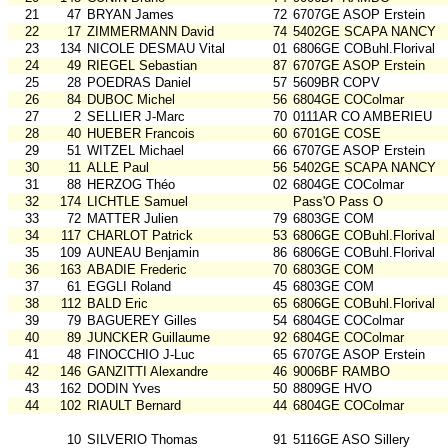
21
47
BRYAN James
72
6707GE ASOP Erstein
22
17
ZIMMERMANN David
74
5402GE SCAPA NANCY
23
134
NICOLE DESMAU Vital
01
6806GE COBuhl.Florival
24
49
RIEGEL Sebastian
87
6707GE ASOP Erstein
25
28
POEDRAS Daniel
57
5609BR COPV
26
84
DUBOC Michel
56
6804GE COColmar
27
2
SELLIER J-Marc
70
0111AR CO AMBERIEU
28
40
HUEBER Francois
60
6701GE COSE
29
51
WITZEL Michael
66
6707GE ASOP Erstein
30
11
ALLE Paul
56
5402GE SCAPA NANCY
31
88
HERZOG Théo
02
6804GE COColmar
32
174
LICHTLE Samuel
Pass'O Pass O
33
72
MATTER Julien
79
6803GE COM
34
117
CHARLOT Patrick
53
6806GE COBuhl.Florival
35
109
AUNEAU Benjamin
86
6806GE COBuhl.Florival
36
163
ABADIE Frederic
70
6803GE COM
37
61
EGGLI Roland
45
6803GE COM
38
112
BALD Eric
65
6806GE COBuhl.Florival
39
79
BAGUEREY Gilles
54
6804GE COColmar
40
89
JUNCKER Guillaume
92
6804GE COColmar
41
48
FINOCCHIO J-Luc
65
6707GE ASOP Erstein
42
146
GANZITTI Alexandre
46
9006BF RAMBO
43
162
DODIN Yves
50
8809GE HVO
44
102
RIAULT Bernard
44
6804GE COColmar
10
SILVERIO Thomas
91
5116GE ASO Sillery