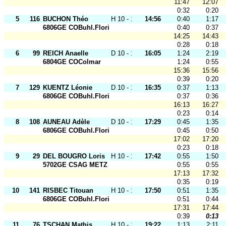
11:47
12:07
0:32
0:20
5
116
BUCHON Théo
H 10 - 12
14:56
0:40
1:17
6806GE COBuhl.Florival
0:40
0:37
14:25
14:43
0:28
0:18
6
99
REICH Anaelle
D 10 - 12
16:05
1:24
2:19
6804GE COColmar
1:24
0:55
15:36
15:56
0:39
0:20
7
129
KUENTZ Léonie
D 10 - 12
16:35
0:37
1:13
6806GE COBuhl.Florival
0:37
0:36
16:13
16:27
0:23
0:14
8
108
AUNEAU Adèle
D 10 - 12
17:29
0:45
1:35
6806GE COBuhl.Florival
0:45
0:50
17:02
17:20
0:23
0:18
9
29
DEL BOUGRO Loris
H 10 - 12
17:42
0:55
1:50
5702GE CSAG METZ
0:55
0:55
17:13
17:32
0:35
0:19
10
141
RISBEC Titouan
H 10 - 12
17:50
0:51
1:35
6806GE COBuhl.Florival
0:51
0:44
17:31
17:44
0:39
0:13
11
76
TSCHAN Mathis
H 10 - 12
19:22
1:13
2:11