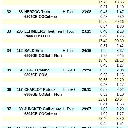
17:25
18:35
0:31
1:10
32
88
HERZOG Théo
H Tout Ages
23:08
0:48
1:47
6804GE COColmar
0:48
0:59
18:56
20:26
0:54
1:30
33
206
LEHMBERG Haetment
H Tout Ages
23:19
0:48
2:13
Pass'O Pass O
0:48
1:25
17:48
20:30
0:31
2:42
34
112
BALD Eric
H Tout Ages
24:16
1:22
3:37
6806GE COBuhl.Florival
1:22
2:15
19:46
21:13
0:43
1:27
35
61
EGGLI Roland
H 55+ O
25:54
0:53
2:08
6803GE COM
0:53
1:15
20:53
22:20
0:46
1:27
36
117
CHARLOT Patrick
H 55+ O
26:15
0:52
2:02
6806GE COBuhl.Florival
0:52
1:10
22:01
23:54
0:41
1:53
37
89
JUNCKER Guillaume
H Tout Ages
29:07
1:02
2:29
6804GE COColmar
1:02
1:27
23:49
25:40
0:49
1:51