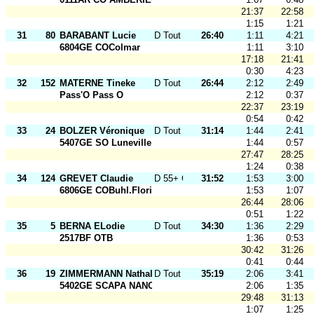
21:37
22:58
1:15
1:21
31
80
BARABANT Lucie
D Tout Ages
26:40
1:11
4:21
6804GE COColmar
1:11
3:10
17:18
21:41
0:30
4:23
32
152
MATERNE Tineke
D Tout Ages
26:44
2:12
2:49
Pass'O Pass O
2:12
0:37
22:37
23:19
0:54
0:42
33
24
BOLZER Véronique
D Tout Ages
31:14
1:44
2:41
5407GE SO Luneville
1:44
0:57
27:47
28:25
1:24
0:38
34
124
GREVET Claudie
D 55+ O
31:52
1:53
3:00
6806GE COBuhl.Florival
1:53
1:07
26:44
28:06
0:51
1:22
35
5
BERNA ELodie
D Tout Ages
34:30
1:36
2:29
2517BF OTB
1:36
0:53
30:42
31:26
0:41
0:44
36
19
ZIMMERMANN Nathalie
D Tout Ages
35:19
2:06
3:41
5402GE SCAPA NANCY
2:06
1:35
29:48
31:13
1:07
1:25