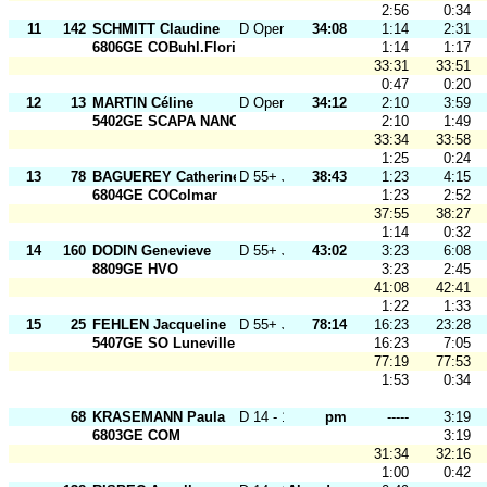
2:56
0:34
11
142
SCHMITT Claudine
D Open J
34:08
1:14
2:31
6806GE COBuhl.Florival
1:14
1:17
33:31
33:51
0:47
0:20
12
13
MARTIN Céline
D Open J
34:12
2:10
3:59
5402GE SCAPA NANCY
2:10
1:49
33:34
33:58
1:25
0:24
13
78
BAGUEREY Catherine
D 55+ J
38:43
1:23
4:15
6804GE COColmar
1:23
2:52
37:55
38:27
1:14
0:32
14
160
DODIN Genevieve
D 55+ J
43:02
3:23
6:08
8809GE HVO
3:23
2:45
41:08
42:41
1:22
1:33
15
25
FEHLEN Jacqueline
D 55+ J
78:14
16:23
23:28
5407GE SO Luneville
16:23
7:05
77:19
77:53
1:53
0:34
68
KRASEMANN Paula
D 14 - 18
pm
-----
3:19
6803GE COM
3:19
31:34
32:16
1:00
0:42