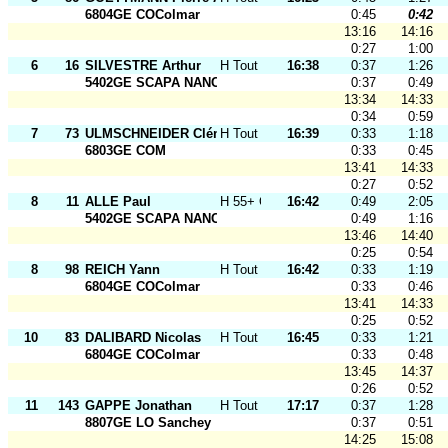
6804GE COColmar
0:45
0:42
13:16
14:16
0:27
1:00
6
16
SILVESTRE Arthur
H Tout Ages
16:38
0:37
1:26
5402GE SCAPA NANCY
0:37
0:49
13:34
14:33
0:34
0:59
7
73
ULMSCHNEIDER Clément
H Tout Ages
16:39
0:33
1:18
6803GE COM
0:33
0:45
13:41
14:33
0:27
0:52
8
11
ALLE Paul
H 55+ O
16:42
0:49
2:05
5402GE SCAPA NANCY
0:49
1:16
13:46
14:40
0:25
0:54
8
98
REICH Yann
H Tout Ages
16:42
0:33
1:19
6804GE COColmar
0:33
0:46
13:41
14:33
0:25
0:52
10
83
DALIBARD Nicolas
H Tout Ages
16:45
0:33
1:21
6804GE COColmar
0:33
0:48
13:45
14:37
0:26
0:52
11
143
GAPPE Jonathan
H Tout Ages
17:17
0:37
1:28
8807GE LO Sanchey
0:37
0:51
14:25
15:08