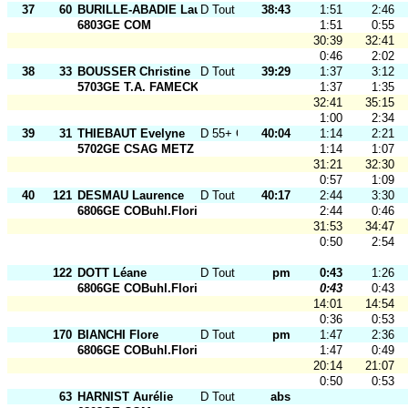
37
60
BURILLE-ABADIE Laurence
D Tout Ages
38:43
1:51
2:46
6803GE COM
1:51
0:55
30:39
32:41
0:46
2:02
38
33
BOUSSER Christine
D Tout Ages
39:29
1:37
3:12
5703GE T.A. FAMECK
1:37
1:35
32:41
35:15
1:00
2:34
39
31
THIEBAUT Evelyne
D 55+ O
40:04
1:14
2:21
5702GE CSAG METZ
1:14
1:07
31:21
32:30
0:57
1:09
40
121
DESMAU Laurence
D Tout Ages
40:17
2:44
3:30
6806GE COBuhl.Florival
2:44
0:46
31:53
34:47
0:50
2:54
122
DOTT Léane
D Tout Ages
pm
0:43
1:26
6806GE COBuhl.Florival
0:43
0:43
14:01
14:54
0:36
0:53
170
BIANCHI Flore
D Tout Ages
pm
1:47
2:36
6806GE COBuhl.Florival
1:47
0:49
20:14
21:07
0:50
0:53
63
HARNIST Aurélie
D Tout Ages
abs