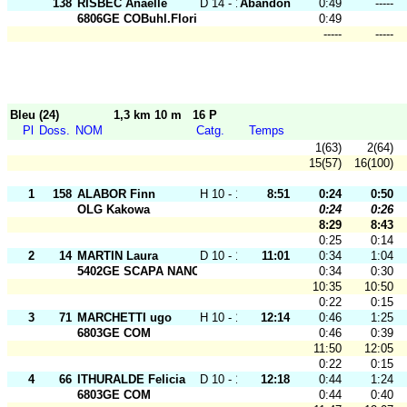
138
RISBEC Anaelle
D 14 - 18
Abandon
0:49
-----
6806GE COBuhl.Florival
0:49
-----
-----
Bleu (24)
1,3 km 10 m
16 P
Pl
Doss.
NOM
Catg.
Temps
1(63)
2(64)
15(57)
16(100)
1
158
ALABOR Finn
H 10 - 12
8:51
0:24
0:50
OLG Kakowa
0:24
0:26
8:29
8:43
0:25
0:14
2
14
MARTIN Laura
D 10 - 12
11:01
0:34
1:04
5402GE SCAPA NANCY
0:34
0:30
10:35
10:50
0:22
0:15
3
71
MARCHETTI ugo
H 10 - 12
12:14
0:46
1:25
6803GE COM
0:46
0:39
11:50
12:05
0:22
0:15
4
66
ITHURALDE Felicia
D 10 - 12
12:18
0:44
1:24
6803GE COM
0:44
0:40