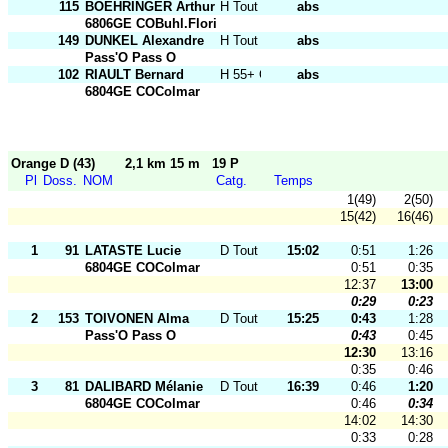
115
BOEHRINGER Arthur
H Tout Ages
abs
6806GE COBuhl.Florival
149
DUNKEL Alexandre
H Tout Ages
abs
Pass'O Pass O
102
RIAULT Bernard
H 55+ O
abs
6804GE COColmar
Orange D (43)
2,1 km 15 m
19 P
Pl
Doss.
NOM
Catg.
Temps
1(49)
2(50)
15(42)
16(46)
1
91
LATASTE Lucie
D Tout Ages
15:02
0:51
1:26
6804GE COColmar
0:51
0:35
12:37
13:00
0:29
0:23
2
153
TOIVONEN Alma
D Tout Ages
15:25
0:43
1:28
Pass'O Pass O
0:43
0:45
12:30
13:16
0:35
0:46
3
81
DALIBARD Mélanie
D Tout Ages
16:39
0:46
1:20
6804GE COColmar
0:46
0:34
14:02
14:30
0:33
0:28