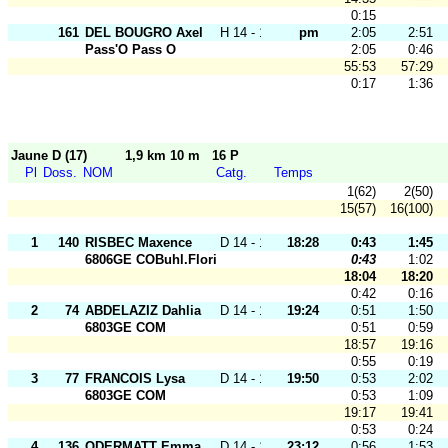
0:15
161
DEL BOUGRO Axel
H 14 - 18
pm
2:05
2:51
Pass'O Pass O
2:05
0:46
55:53
57:29
0:17
1:36
Jaune D (17)
1,9 km 10 m
16 P
Pl
Doss.
NOM
Catg.
Temps
1(62)
2(50)
15(57)
16(100)
1
140
RISBEC Maxence
D 14 - 18
18:28
0:43
1:45
6806GE COBuhl.Florival
0:43
1:02
18:04
18:20
0:42
0:16
2
74
ABDELAZIZ Dahlia
D 14 - 18
19:24
0:51
1:50
6803GE COM
0:51
0:59
18:57
19:16
0:55
0:19
3
77
FRANCOIS Lysa
D 14 - 18
19:50
0:53
2:02
6803GE COM
0:53
1:09
19:17
19:41
0:53
0:24
4
136
ODERMATT Emma
D 14 - 18
23:12
0:56
1:53