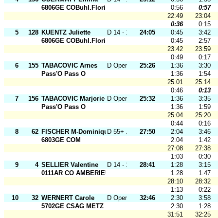
6806GE COBuhl.Florival
0:56
0:57
22:49
23:04
0:36
0:15
5
128
KUENTZ Juliette
D 14 - 18
24:05
0:45
3:42
6806GE COBuhl.Florival
0:45
2:57
23:42
23:59
0:49
0:17
6
155
TABACOVIC Arnes
D Open J
25:26
1:36
3:30
Pass'O Pass O
1:36
1:54
25:01
25:14
0:46
0:13
7
156
TABACOVIC Marjorie
D Open J
25:32
1:36
3:35
Pass'O Pass O
1:36
1:59
25:04
25:20
0:44
0:16
8
62
FISCHER M-Dominique
D 55+ J
27:50
2:04
3:46
6803GE COM
2:04
1:42
27:08
27:38
1:03
0:30
9
4
SELLIER Valentine
D 14 - 18
28:41
1:28
3:15
0111AR CO AMBERIEU
1:28
1:47
28:10
28:32
1:13
0:22
10
32
WERNERT Carole
D Open J
32:46
2:30
3:58
5702GE CSAG METZ
2:30
1:28
31:51
32:25