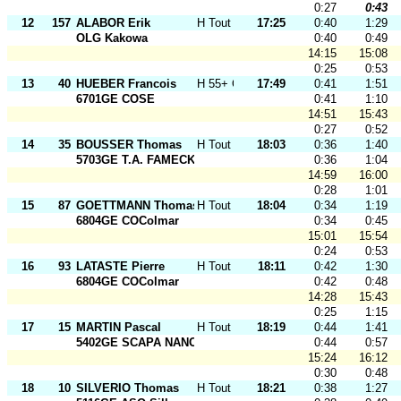
0:27
0:43
12
157
ALABOR Erik
H Tout Ages
17:25
0:40
1:29
OLG Kakowa
0:40
0:49
14:15
15:08
0:25
0:53
13
40
HUEBER Francois
H 55+ O
17:49
0:41
1:51
6701GE COSE
0:41
1:10
14:51
15:43
0:27
0:52
14
35
BOUSSER Thomas
H Tout Ages
18:03
0:36
1:40
5703GE T.A. FAMECK
0:36
1:04
14:59
16:00
0:28
1:01
15
87
GOETTMANN Thomas
H Tout Ages
18:04
0:34
1:19
6804GE COColmar
0:34
0:45
15:01
15:54
0:24
0:53
16
93
LATASTE Pierre
H Tout Ages
18:11
0:42
1:30
6804GE COColmar
0:42
0:48
14:28
15:43
0:25
1:15
17
15
MARTIN Pascal
H Tout Ages
18:19
0:44
1:41
5402GE SCAPA NANCY
0:44
0:57
15:24
16:12
0:30
0:48
18
10
SILVERIO Thomas
H Tout Ages
18:21
0:38
1:27