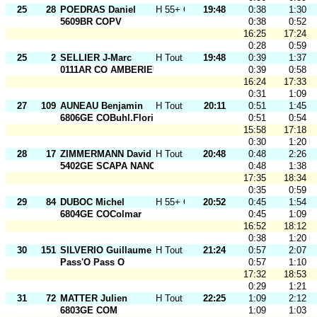
25
28
POEDRAS Daniel
H 55+ O
19:48
0:38
1:30
5609BR COPV
0:38
0:52
16:25
17:24
0:28
0:59
25
2
SELLIER J-Marc
H Tout Ages
19:48
0:39
1:37
0111AR CO AMBERIEU
0:39
0:58
16:24
17:33
0:31
1:09
27
109
AUNEAU Benjamin
H Tout Ages
20:11
0:51
1:45
6806GE COBuhl.Florival
0:51
0:54
15:58
17:18
0:30
1:20
28
17
ZIMMERMANN David
H Tout Ages
20:48
0:48
2:26
5402GE SCAPA NANCY
0:48
1:38
17:35
18:34
0:35
0:59
29
84
DUBOC Michel
H 55+ O
20:52
0:45
1:54
6804GE COColmar
0:45
1:09
16:52
18:12
0:38
1:20
30
151
SILVERIO Guillaume
H Tout Ages
21:24
0:57
2:07
Pass'O Pass O
0:57
1:10
17:32
18:53
0:29
1:21
31
72
MATTER Julien
H Tout Ages
22:25
1:09
2:12
6803GE COM
1:09
1:03