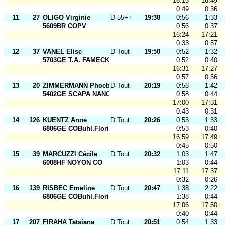
16:13
16:49
0:49
0:36
11
27
OLIGO Virginie
D 55+ O
19:38
0:56
1:33
5609BR COPV
0:56
0:37
16:24
17:21
0:33
0:57
12
37
VANEL Elise
D Tout Ages
19:50
0:52
1:32
5703GE T.A. FAMECK
0:52
0:40
16:31
17:27
0:57
0:56
13
20
ZIMMERMANN Phoebe
D Tout Ages
20:19
0:58
1:42
5402GE SCAPA NANCY
0:58
0:44
17:00
17:31
0:43
0:31
14
126
KUENTZ Anne
D Tout Ages
20:26
0:53
1:33
6806GE COBuhl.Florival
0:53
0:40
16:59
17:49
0:45
0:50
15
39
MARCUZZI Cécile
D Tout Ages
20:32
1:03
1:47
6008HF NOYON CO
1:03
0:44
17:11
17:37
0:32
0:26
16
139
RISBEC Emeline
D Tout Ages
20:47
1:38
2:22
6806GE COBuhl.Florival
1:38
0:44
17:06
17:50
0:40
0:44
17
207
FIRAHA Tatsiana
D Tout Ages
20:51
0:54
1:33