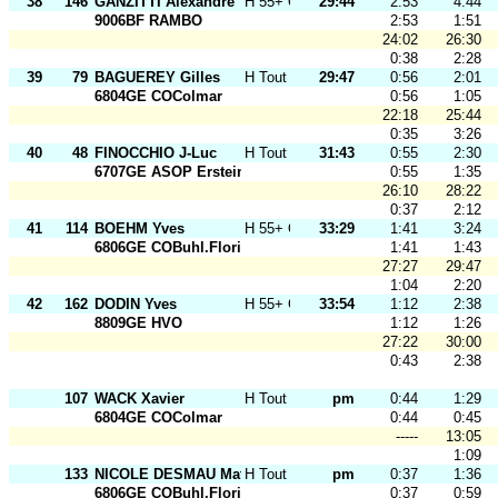
38
146
GANZITTI Alexandre
H 55+ O
29:44
2:53
4:44
9006BF RAMBO
2:53
1:51
24:02
26:30
0:38
2:28
39
79
BAGUEREY Gilles
H Tout Ages
29:47
0:56
2:01
6804GE COColmar
0:56
1:05
22:18
25:44
0:35
3:26
40
48
FINOCCHIO J-Luc
H Tout Ages
31:43
0:55
2:30
6707GE ASOP Erstein
0:55
1:35
26:10
28:22
0:37
2:12
41
114
BOEHM Yves
H 55+ O
33:29
1:41
3:24
6806GE COBuhl.Florival
1:41
1:43
27:27
29:47
1:04
2:20
42
162
DODIN Yves
H 55+ O
33:54
1:12
2:38
8809GE HVO
1:12
1:26
27:22
30:00
0:43
2:38
107
WACK Xavier
H Tout Ages
pm
0:44
1:29
6804GE COColmar
0:44
0:45
-----
13:05
1:09
133
NICOLE DESMAU Mathis
H Tout Ages
pm
0:37
1:36
6806GE COBuhl.Florival
0:37
0:59