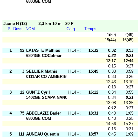
6803GE COM
Jaune H (12)
2,3 km 10 m
20 P
Pl
Doss.
NOM
Catg.
Temps
1(59)
2(49)
15(44)
16(45)
1
92
LATASTE Mathias
H 14 - 18
15:32
0:32
0:53
6804GE COColmar
0:32
0:21
12:17
12:44
0:15
0:27
2
3
SELLIER Mathis
H 14 - 18
15:49
0:33
0:59
0111AR CO AMBERIEU
0:33
0:26
12:43
13:10
0:13
0:27
3
12
GUNTZ Cyril
H 14 - 18
16:12
0:34
0:55
5402GE SCAPA NANCY
0:34
0:21
13:08
13:35
0:12
0:27
4
75
ABDELAZIZ Bader
H 14 - 18
18:31
0:40
1:05
6803GE COM
0:40
0:25
14:56
15:27
0:15
0:31
5
111
AUNEAU Quentin
H 14 - 18
18:57
0:45
1:09