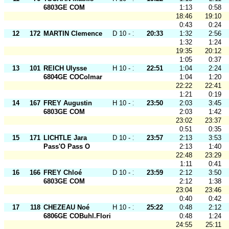
6803GE COM
1:13
0:58
18:46
19:10
0:43
0:24
12
172
MARTIN Clemence
D 10 - 12
20:33
1:32
2:56
1:32
1:24
19:35
20:12
1:05
0:37
13
101
REICH Ulysse
H 10 - 12
22:51
1:04
2:24
6804GE COColmar
1:04
1:20
22:22
22:41
1:21
0:19
14
167
FREY Augustin
H 10 - 12
23:50
2:03
3:45
6803GE COM
2:03
1:42
23:02
23:37
0:51
0:35
15
171
LICHTLE Jara
D 10 - 12
23:57
2:13
3:53
Pass'O Pass O
2:13
1:40
22:48
23:29
1:11
0:41
16
166
FREY Chloé
D 10 - 12
23:59
2:12
3:50
6803GE COM
2:12
1:38
23:04
23:46
0:40
0:42
17
118
CHEZEAU Noé
H 10 - 12
25:22
0:48
2:12
6806GE COBuhl.Florival
0:48
1:24
24:55
25:11