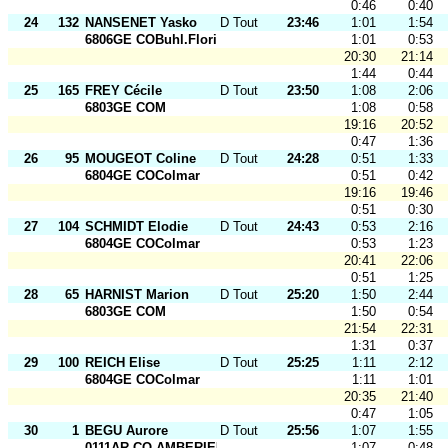
0:46
0:40
24
132
NANSENET Yasko
D Tout Ages
23:46
1:01
1:54
6806GE COBuhl.Florival
1:01
0:53
20:30
21:14
1:44
0:44
25
165
FREY Cécile
D Tout Ages
23:50
1:08
2:06
6803GE COM
1:08
0:58
19:16
20:52
0:47
1:36
26
95
MOUGEOT Coline
D Tout Ages
24:28
0:51
1:33
6804GE COColmar
0:51
0:42
19:16
19:46
0:51
0:30
27
104
SCHMIDT Elodie
D Tout Ages
24:43
0:53
2:16
6804GE COColmar
0:53
1:23
20:41
22:06
0:51
1:25
28
65
HARNIST Marion
D Tout Ages
25:20
1:50
2:44
6803GE COM
1:50
0:54
21:54
22:31
1:31
0:37
29
100
REICH Elise
D Tout Ages
25:25
1:11
2:12
6804GE COColmar
1:11
1:01
20:35
21:40
0:47
1:05
30
1
BEGU Aurore
D Tout Ages
25:56
1:07
1:55
0111AR CO AMBERIEU
1:07
0:48