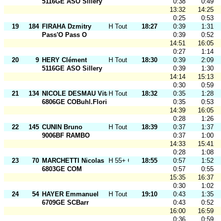
5116GE ASO Sillery
0:38
0:49
13:32
14:25
0:25
0:53
19
184
FIRAHA Dzmitry
H Tout Ages
18:27
0:39
1:31
Pass'O Pass O
0:39
0:52
14:51
16:05
0:27
1:14
20
9
HERY Clément
H Tout Ages
18:30
0:39
2:09
5116GE ASO Sillery
0:39
1:30
14:14
15:13
0:30
0:59
21
134
NICOLE DESMAU Vital
H Tout Ages
18:32
0:35
1:28
6806GE COBuhl.Florival
0:35
0:53
14:39
16:05
0:28
1:26
22
145
CUNIN Bruno
H Tout Ages
18:39
0:37
1:37
9006BF RAMBO
0:37
1:00
14:33
15:41
0:28
1:08
23
70
MARCHETTI Nicolas
H 55+ O
18:55
0:57
1:52
6803GE COM
0:57
0:55
15:35
16:37
0:30
1:02
24
54
HAYER Emmanuel
H Tout Ages
19:10
0:43
1:35
6709GE SCBarr
0:43
0:52
16:00
16:59
0:36
0:59