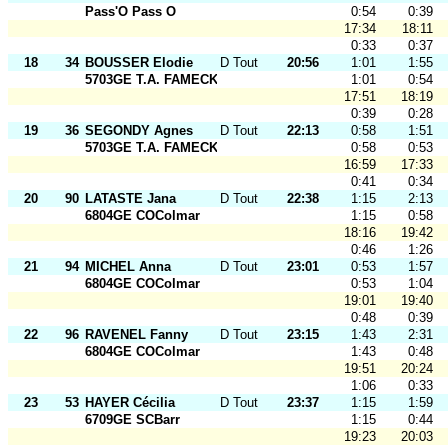
Pass'O Pass O
0:54
0:39
17:34
18:11
0:33
0:37
18
34
BOUSSER Elodie
D Tout Ages
20:56
1:01
1:55
5703GE T.A. FAMECK
1:01
0:54
17:51
18:19
0:39
0:28
19
36
SEGONDY Agnes
D Tout Ages
22:13
0:58
1:51
5703GE T.A. FAMECK
0:58
0:53
16:59
17:33
0:41
0:34
20
90
LATASTE Jana
D Tout Ages
22:38
1:15
2:13
6804GE COColmar
1:15
0:58
18:16
19:42
0:46
1:26
21
94
MICHEL Anna
D Tout Ages
23:01
0:53
1:57
6804GE COColmar
0:53
1:04
19:01
19:40
0:48
0:39
22
96
RAVENEL Fanny
D Tout Ages
23:15
1:43
2:31
6804GE COColmar
1:43
0:48
19:51
20:24
1:06
0:33
23
53
HAYER Cécilia
D Tout Ages
23:37
1:15
1:59
6709GE SCBarr
1:15
0:44
19:23
20:03