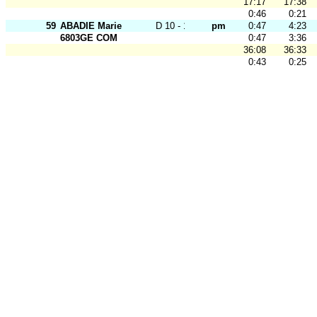
17:17
17:38
0:46
0:21
59
ABADIE Marie
D 10 - 12
pm
0:47
4:23
6803GE COM
0:47
3:36
36:08
36:33
0:43
0:25