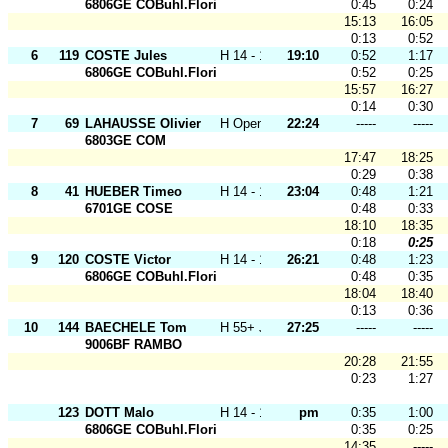
6806GE COBuhl.Florival
0:45
0:24
15:13
16:05
0:13
0:52
6
119
COSTE Jules
H 14 - 18
19:10
0:52
1:17
6806GE COBuhl.Florival
0:52
0:25
15:57
16:27
0:14
0:30
7
69
LAHAUSSE Olivier
H Open J
22:24
-----
-----
6803GE COM
17:47
18:25
0:29
0:38
8
41
HUEBER Timeo
H 14 - 18
23:04
0:48
1:21
6701GE COSE
0:48
0:33
18:10
18:35
0:18
0:25
9
120
COSTE Victor
H 14 - 18
26:21
0:48
1:23
6806GE COBuhl.Florival
0:48
0:35
18:04
18:40
0:13
0:36
10
144
BAECHELE Tom
H 55+ J
27:25
-----
-----
9006BF RAMBO
20:28
21:55
0:23
1:27
123
DOTT Malo
H 14 - 18
pm
0:35
1:00
6806GE COBuhl.Florival
0:35
0:25
14:35
-----