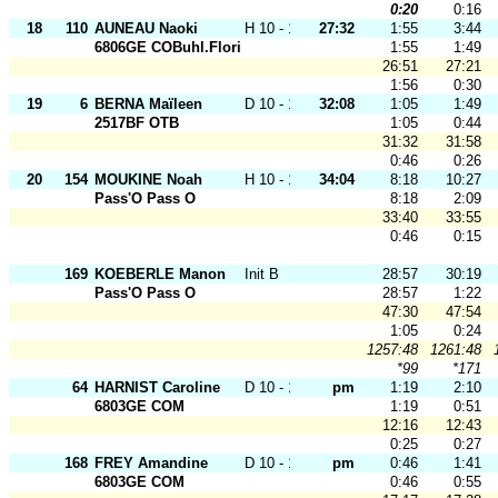
0:20
0:16
18
110
AUNEAU Naoki
H 10 - 12
27:32
1:55
3:44
6806GE COBuhl.Florival
1:55
1:49
26:51
27:21
1:56
0:30
19
6
BERNA Maïleen
D 10 - 12
32:08
1:05
1:49
2517BF OTB
1:05
0:44
31:32
31:58
0:46
0:26
20
154
MOUKINE Noah
H 10 - 12
34:04
8:18
10:27
Pass'O Pass O
8:18
2:09
33:40
33:55
0:46
0:15
169
KOEBERLE Manon
Init B
28:57
30:19
Pass'O Pass O
28:57
1:22
47:30
47:54
1:05
0:24
1257:48
1261:48
*99
*171
64
HARNIST Caroline
D 10 - 12
pm
1:19
2:10
6803GE COM
1:19
0:51
12:16
12:43
0:25
0:27
168
FREY Amandine
D 10 - 12
pm
0:46
1:41
6803GE COM
0:46
0:55