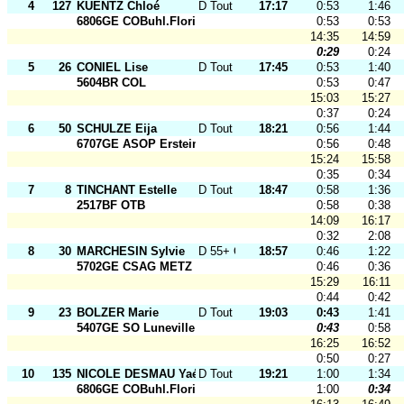
4
127
KUENTZ Chloé
D Tout Ages
17:17
0:53
1:46
6806GE COBuhl.Florival
0:53
0:53
14:35
14:59
0:29
0:24
5
26
CONIEL Lise
D Tout Ages
17:45
0:53
1:40
5604BR COL
0:53
0:47
15:03
15:27
0:37
0:24
6
50
SCHULZE Eija
D Tout Ages
18:21
0:56
1:44
6707GE ASOP Erstein
0:56
0:48
15:24
15:58
0:35
0:34
7
8
TINCHANT Estelle
D Tout Ages
18:47
0:58
1:36
2517BF OTB
0:58
0:38
14:09
16:17
0:32
2:08
8
30
MARCHESIN Sylvie
D 55+ O
18:57
0:46
1:22
5702GE CSAG METZ
0:46
0:36
15:29
16:11
0:44
0:42
9
23
BOLZER Marie
D Tout Ages
19:03
0:43
1:41
5407GE SO Luneville
0:43
0:58
16:25
16:52
0:50
0:27
10
135
NICOLE DESMAU Yaé
D Tout Ages
19:21
1:00
1:34
6806GE COBuhl.Florival
1:00
0:34