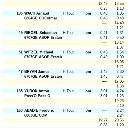
12:42
13:55
0:23
1:13
105
WACK Arnaud
H Tout Ages
pm
0:48
1:36
6804GE COColmar
0:48
0:48
-----
14:49
1:21
49
RIEGEL Sebastian
H Tout Ages
pm
0:41
1:31
6707GE ASOP Erstein
0:41
0:50
-----
15:14
1:37
51
WITZEL Michael
H Tout Ages
pm
0:45
1:54
6707GE ASOP Erstein
0:45
1:09
-----
16:05
1:21
47
BRYAN James
H Tout Ages
pm
1:43
2:30
6707GE ASOP Erstein
1:43
0:47
-----
17:35
1:38
185
YUROK Anton
H Tout Ages
pm
3:01
4:24
Pass'O Pass O
3:01
1:23
-----
19:23
2:19
163
ABADIE Frederic
H Tout Ages
pm
-----
2:24
6803GE COM
2:24
19:27
20:56
0:38
1:29