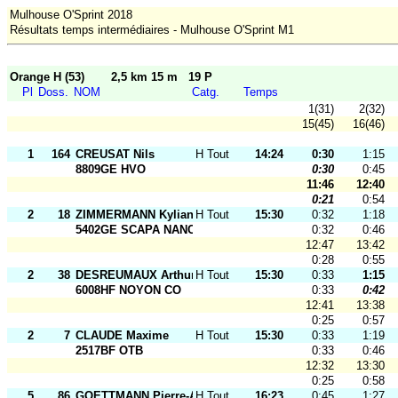
Mulhouse O'Sprint 2018
Résultats temps intermédiaires - Mulhouse O'Sprint M1
Orange H (53)
2,5 km 15 m
19 P
Pl
Doss.
NOM
Catg.
Temps
1(31)
2(32)
15(45)
16(46)
1
164
CREUSAT Nils
H Tout Ages
14:24
0:30
1:15
8809GE HVO
0:30
0:45
11:46
12:40
0:21
0:54
2
18
ZIMMERMANN Kylian
H Tout Ages
15:30
0:32
1:18
5402GE SCAPA NANCY
0:32
0:46
12:47
13:42
0:28
0:55
2
38
DESREUMAUX Arthur
H Tout Ages
15:30
0:33
1:15
6008HF NOYON CO
0:33
0:42
12:41
13:38
0:25
0:57
2
7
CLAUDE Maxime
H Tout Ages
15:30
0:33
1:19
2517BF OTB
0:33
0:46
12:32
13:30
0:25
0:58
5
86
GOETTMANN Pierre-Aimé
H Tout Ages
16:23
0:45
1:27